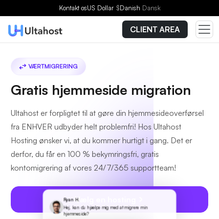
Kontakt os
US Dollar
$
Danish
Dansk
CLIENT AREA
VÆRTMIGRERING
Gratis hjemmeside migration
Ultahost er forpligtet til at gøre din hjemmesideoverførsel
fra ENHVER udbyder helt problemfri! Hos Ultahost
Hosting ønsker vi, at du kommer hurtigt i gang. Det er
derfor, du får en 100 % bekymringsfri, gratis
kontomigrering af vores 24/7/365 supportteam!
Vælg en hosting
Ryan H.
Hej, kan du hjælpe mig med at migrere min
hjemmeside?