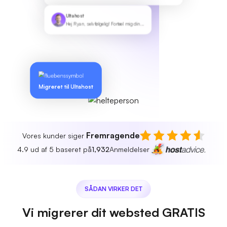
Ultahost
Hej Ryan, selvfølgelig! Fortæl mig din...
Migreret til Ultahost
Fremragende
Vores kunder siger
4.9 ud af 5 baseret på
1,932
Anmeldelser
SÅDAN VIRKER DET
Vi migrerer dit websted GRATIS