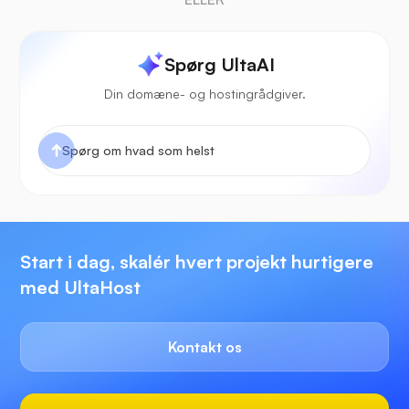
Spørg UltaAI
Din domæne- og hostingrådgiver.
Start i dag, skalér hvert projekt hurtigere
med UltaHost
Kontakt os