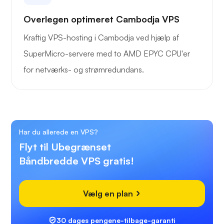
Overlegen optimeret Cambodja VPS
Kraftig VPS-hosting i Cambodja ved hjælp af
SuperMicro-servere med to AMD EPYC CPU'er
for netværks- og strømredundans.
Har du allerede en VPS?
Flyt til Ubegrænset
Båndbredde VPS gratis!
Vælg en plan
30 dages pengene-tilbage-garanti