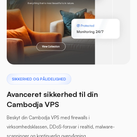
Laravel
Pterodactyl
SIKKERHED OG PÅLIDELIGHED
Avanceret sikkerhed til din
Cambodja VPS
Beskyt din Cambodja VPS med firewalls i
Bufferpanel
virksomhedsklassen, DDoS-forsvar i realtid, malware-
scanninger og kontinuerlig overvågning.