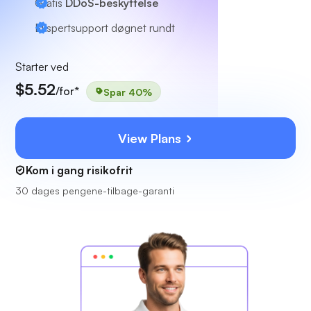
Gratis
DDoS-beskyttelse
Ekspertsupport
døgnet rundt
Starter ved
$5.52
/for*
Spar 40%
View Plans
Kom i gang risikofrit
30 dages pengene-tilbage-garanti