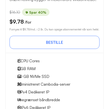
$16.10
Spar 40%
$9.78
/for
Fornyes til
$9.78
/md. i 2 år. Du kan opsige abonnementet når som helst.
BESTILLE
2
CPU Cores
2 GB
RAM
50 GB
NVMe SSD
Administreret Cambodia-server
1 IPv4
Dedikeret IP
Ubegrænset
båndbredde
6 IPv6
Dedikeret IP