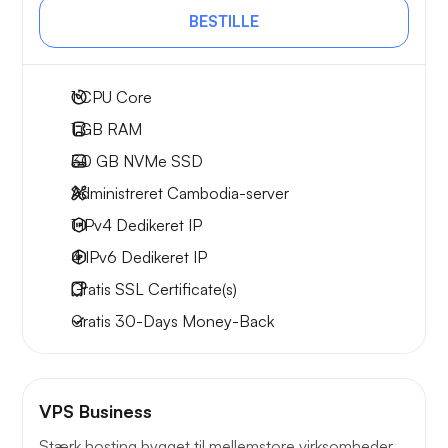
BESTILLE
1
CPU Core
1 GB
RAM
30 GB
NVMe SSD
Administreret Cambodia-server
1 IPv4
Dedikeret IP
4 IPv6
Dedikeret IP
Gratis
SSL Certificate(s)
Gratis
30-Days
Money-Back
VPS Business
Stærk hosting bygget til mellemstore virksomheder.