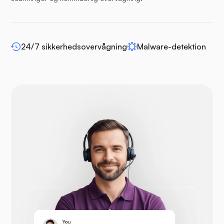
WP-udvid
24/7 sikkerhedsovervågning
Malware-detektion
Drupal
Opencart