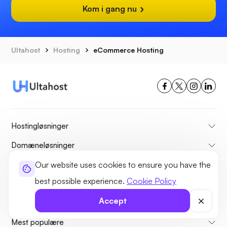
Kom i gang nu
Ultahost
Hosting
eCommerce Hosting
Hostingløsninger
Domæneløsninger
Our website uses cookies to ensure you have the
Information
best possible experience.
Cookie Policy
Help
Accept
Hosting Services
Mest populære