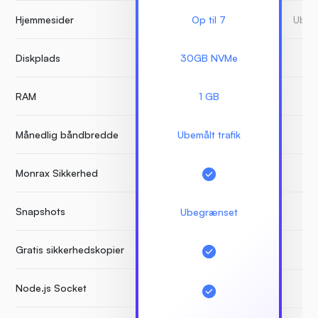
Hjemmesider
Op til 7
Ubeg
Diskplads
30GB NVMe
RAM
1 GB
Månedlig båndbredde
Ubemålt trafik
Monrax Sikkerhed
Snapshots
Ubegrænset
Gratis sikkerhedskopier
Node.js Socket