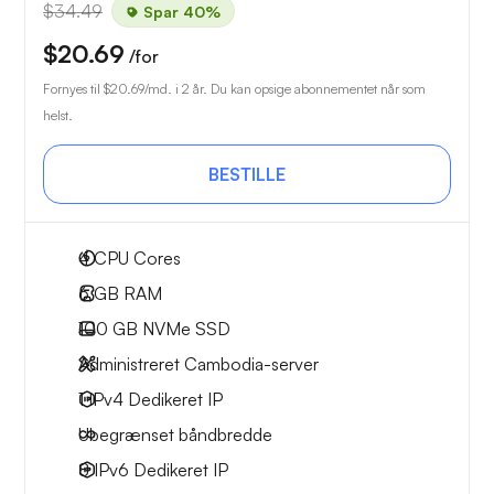
$34.49
Spar 40%
$20.69
/for
Fornyes til
$20.69
/md. i 2 år. Du kan opsige abonnementet når som
helst.
BESTILLE
4
CPU Cores
6 GB
RAM
100 GB
NVMe SSD
Administreret Cambodia-server
1 IPv4
Dedikeret IP
Ubegrænset
båndbredde
8 IPv6
Dedikeret IP