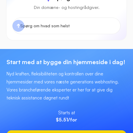
Din domæne- og hostingrådgiver.
Start med at bygge din hjemmeside i dag!
Nyd kraften, fleksibiliteten og kontrollen over dine
hjemmesider med vores næste generations webhosting.
Vores brancheførende eksperter er her for at give dig
teknisk assistance døgnet rundt
Starts at
$5.51
/for