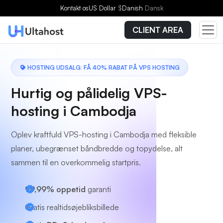
Vælg en plan
Kontakt os
US Dollar
$
Danish
Dansk
CLIENT AREA
HOSTING UDSALG: FÅ 40% RABAT PÅ VPS HOSTING
Hurtig og pålidelig VPS-
hosting i Cambodja
Oplev kraftfuld VPS-hosting i Cambodja med fleksible
planer, ubegrænset båndbredde og topydelse, alt
sammen til en overkommelig startpris.
99,99% oppetid
garanti
Gratis realtidsøjebliksbillede