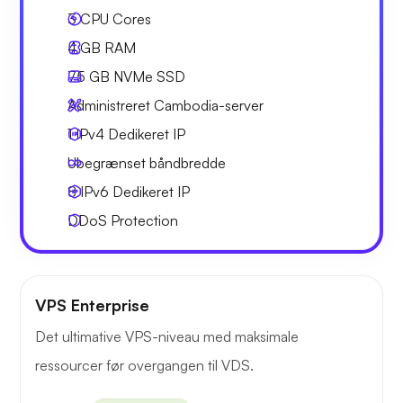
3
CPU Cores
4 GB
RAM
75 GB
NVMe SSD
Administreret Cambodia-server
1 IPv4
Dedikeret IP
Ubegrænset
båndbredde
8 IPv6
Dedikeret IP
DDoS Protection
VPS Enterprise
Det ultimative VPS-niveau med maksimale
ressourcer før overgangen til VDS.