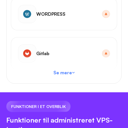
WORDPRESS
Gitlab
Se mere
VS-kode
FUNKTIONER I ET OVERBLIK
Funktioner til administreret VPS-