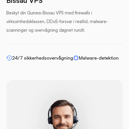
Bissau VPS
Bufferpanel
Beskyt din Guinea-Bissau VPS med firewalls i
virksomhedsklassen, DDoS-forsvar i realtid, malware-
scanninger og overvågning døgnet rundt.
WP-udvid
24/7 sikkerhedsovervågning
Malware-detektion
Drupal
Opencart