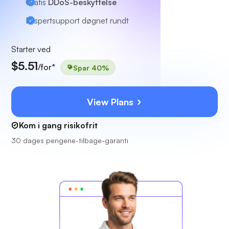
Gratis
DDoS-beskyttelse
Ekspertsupport
døgnet rundt
Starter ved
$5.51
/for*
Spar 40%
View Plans
Kom i gang risikofrit
30 dages pengene-tilbage-garanti