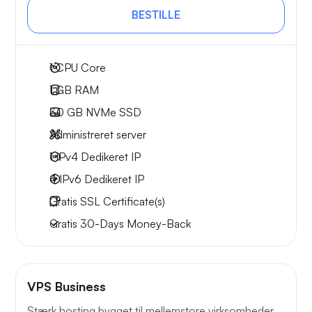
BESTILLE
1
CPU Core
1 GB
RAM
30 GB
NVMe SSD
Administreret server
1 IPv4
Dedikeret IP
4 IPv6
Dedikeret IP
Gratis
SSL Certificate(s)
Gratis
30-Days
Money-Back
VPS Business
Stærk hosting bygget til mellemstore virksomheder.