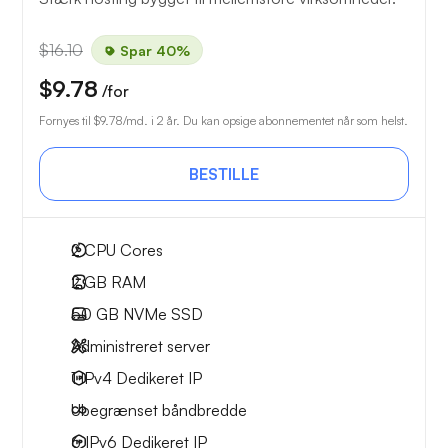
$16.10
Spar 40%
$9.78
/for
Fornyes til
$9.78
/md. i 2 år. Du kan opsige abonnementet når som helst.
BESTILLE
2
CPU Cores
2 GB
RAM
50 GB
NVMe SSD
Administreret server
1 IPv4
Dedikeret IP
Ubegrænset
båndbredde
6 IPv6
Dedikeret IP