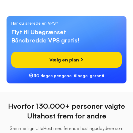
Har du allerede en VPS?
Flyt til Ubegrænset
Båndbredde VPS gratis!
Vælg en plan
30 dages pengene-tilbage-garanti
Hvorfor 130.000+ personer valgte
Ultahost frem for andre
Sammenlign UltaHost med førende hostingudbydere som