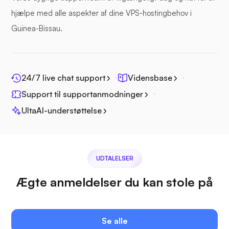
hjælpe med alle aspekter af dine VPS-hostingbehov i
Guinea-Bissau.
Fotoprisme
24/7 live chat support
Vidensbase
Support til supportanmodninger
UltaAI-understøttelse
Jitsi
UDTALELSER
Ægte anmeldelser du kan stole på
Plex
Se alle