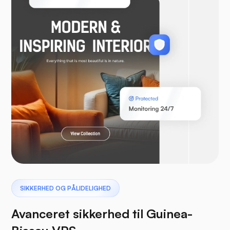
WooCommerce
Laravel
Pterodactyl
SIKKERHED OG PÅLIDELIGHED
Avanceret sikkerhed til Guinea-