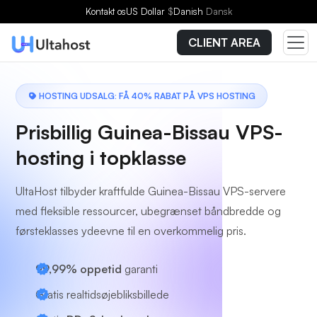
Vælg en plan
Kontakt os
US Dollar
$
Danish
Dansk
CLIENT AREA
HOSTING UDSALG: FÅ 40% RABAT PÅ VPS HOSTING
Prisbillig Guinea-Bissau VPS-
hosting i topklasse
UltaHost tilbyder kraftfulde Guinea-Bissau VPS-servere
med fleksible ressourcer, ubegrænset båndbredde og
førsteklasses ydeevne til en overkommelig pris.
99,99% oppetid
garanti
Gratis realtidsøjebliksbillede