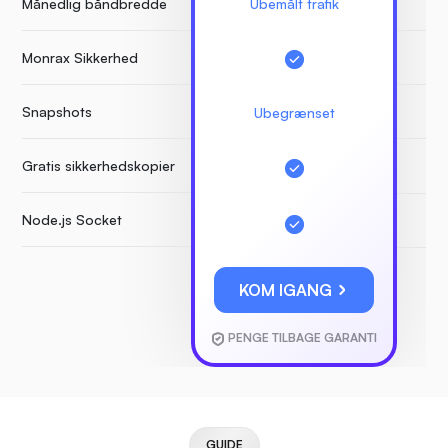
Månedlig båndbredde
Ubemålt trafik
Monrax Sikkerhed
Snapshots
Ubegrænset
Gratis sikkerhedskopier
Node.js Socket
KOM IGANG
PENGE TILBAGE GARANTI
GUIDE