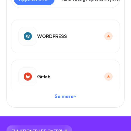
WORDPRESS
Gitlab
Se mere
VS-kode
FUNKTIONER I ET OVERBLIK