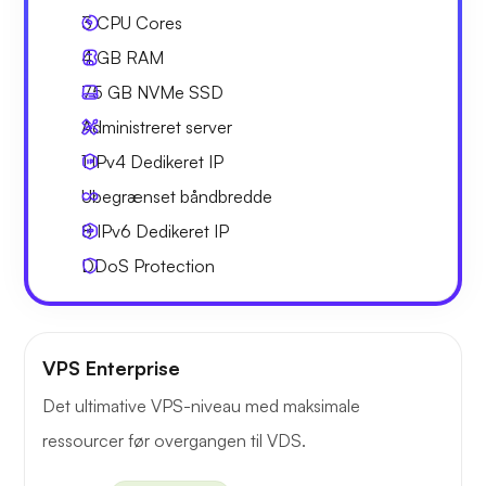
3
CPU Cores
4 GB
RAM
75 GB
NVMe SSD
Administreret server
1 IPv4
Dedikeret IP
Ubegrænset
båndbredde
8 IPv6
Dedikeret IP
DDoS Protection
VPS Enterprise
Det ultimative VPS-niveau med maksimale
ressourcer før overgangen til VDS.