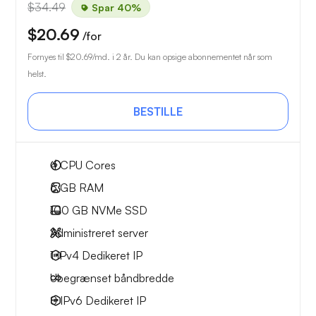
$34.49
Spar 40%
$20.69
/for
Fornyes til
$20.69
/md. i 2 år. Du kan opsige abonnementet når som
helst.
BESTILLE
4
CPU Cores
6 GB
RAM
100 GB
NVMe SSD
Administreret server
1 IPv4
Dedikeret IP
Ubegrænset
båndbredde
8 IPv6
Dedikeret IP