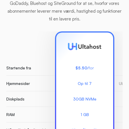
GoDaddy, Bluehost og SiteGround for at se, hvorfor vores
abonnementer leverer mere værdi, hastighed og funktioner
til en lavere pris.
Startende fra
$5.50
/for
Hjemmesider
Op til 7
Ubeg
Diskplads
30GB NVMe
RAM
1 GB