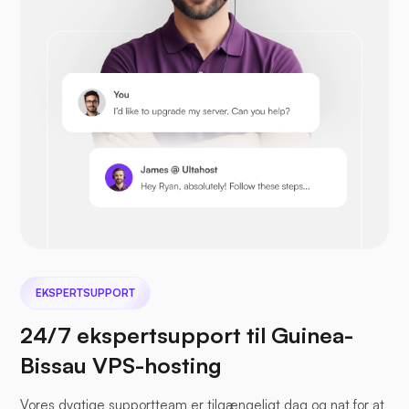
Prestashop
Nextcloud
EKSPERTSUPPORT
24/7 ekspertsupport til Guinea-
Bissau VPS-hosting
Havfil
Vores dygtige supportteam er tilgængeligt dag og nat for at