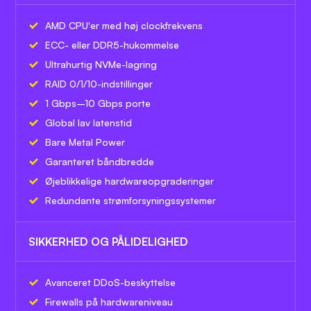
AMD CPU'er med høj clockfrekvens
ECC- eller DDR5-hukommelse
Ultrahurtig NVMe-lagring
RAID 0/1/10-indstillinger
1 Gbps–10 Gbps porte
Global lav latenstid
Bare Metal Power
Garanteret båndbredde
Øjeblikkelige hardwareopgraderinger
Redundante strømforsyningssystemer
SIKKERHED OG PÅLIDELIGHED
Avanceret DDoS-beskyttelse
Firewalls på hardwareniveau