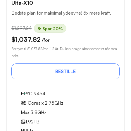
Ulta-X10
Bedste plan for maksimal ydeevne! 5x mere kraft.
$1,297.24
Spar 20%
$1,037.82
/for
Fornyes til
$1,037.82
/md. i 2 år. Du kan opsige abonnementet når som
helst.
BESTILLE
EPYC 9454
48 Cores x 2.75GHz
Max 3.8GHz
2x
1.92TB