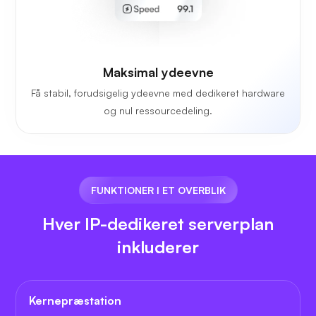
Maksimal ydeevne
Få stabil, forudsigelig ydeevne med dedikeret hardware
og nul ressourcedeling.
FUNKTIONER I ET OVERBLIK
Hver IP-dedikeret serverplan
inkluderer
Kernepræstation