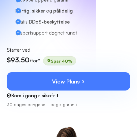
Hurtig, sikker
og
pålidelig
Gratis
DDoS-beskyttelse
Ekspertsupport
døgnet rundt
Starter ved
$93.50
/for*
Spar 40%
View Plans
Kom i gang risikofrit
30 dages pengene-tilbage-garanti