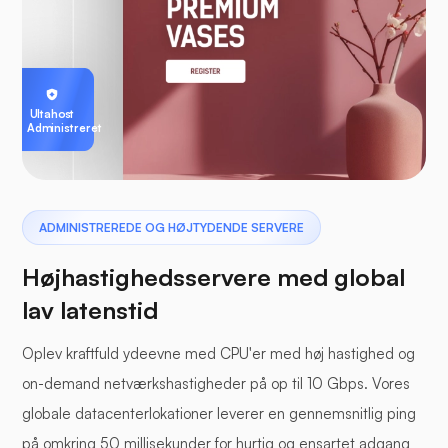
Ultahost
Administreret
ADMINISTREREDE OG HØJTYDENDE SERVERE
Højhastighedsservere med global
lav latenstid
Oplev kraftfuld ydeevne med CPU'er med høj hastighed og
on-demand netværkshastigheder på op til 10 Gbps. Vores
globale datacenterlokationer leverer en gennemsnitlig ping
på omkring 50 millisekunder for hurtig og ensartet adgang