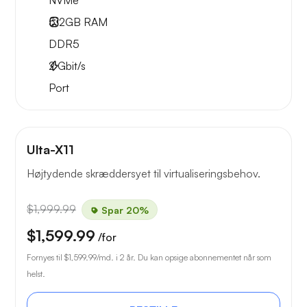
NVMe
512GB
RAM
DDR5
2
Gbit/s
Port
Ulta-X11
Højtydende skræddersyet til virtualiseringsbehov.
$1,999.99
Spar 20%
$1,599.99
/for
Fornyes til
$1,599.99
/md. i 2 år. Du kan opsige abonnementet når som
helst.