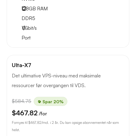
128GB
RAM
DDR5
1
Gbit/s
Port
Ulta-X7
Det ultimative VPS-niveau med maksimale
ressourcer før overgangen til VDS.
$584.75
Spar 20%
$467.82
/for
Fornyes til
$467.82
/md. i 2 år. Du kan opsige abonnementet når som
helst.