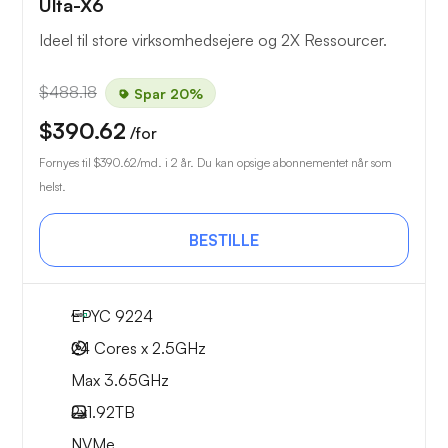
Ulta-X6
Ideel til store virksomhedsejere og 2X Ressourcer.
$488.18
Spar 20%
$390.62
/for
Fornyes til
$390.62
/md. i 2 år. Du kan opsige abonnementet når som
helst.
BESTILLE
EPYC 9224
24 Cores x 2.5GHz
Max 3.65GHz
2x
1.92TB
NVMe