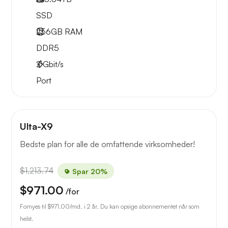
SSD
256GB
RAM
DDR5
2
Gbit/s
Port
Ulta-X9
Bedste plan for alle de omfattende virksomheder!
$1,213.74
Spar 20%
$971.00
/for
Fornyes til
$971.00
/md. i 2 år. Du kan opsige abonnementet når som
helst.