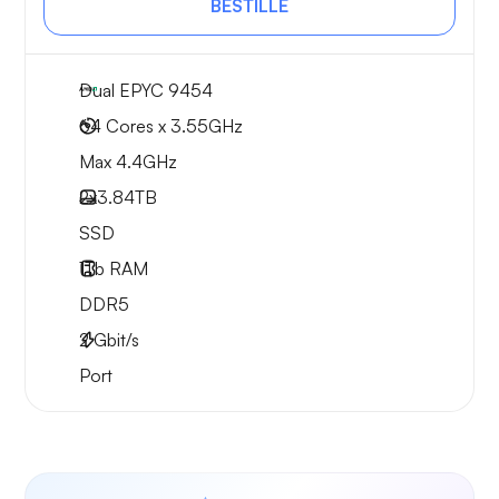
BESTILLE
Dual EPYC 9454
64 Cores x 3.55GHz
Max 4.4GHz
2x
3.84TB
SSD
1Tb
RAM
DDR5
2
Gbit/s
Port