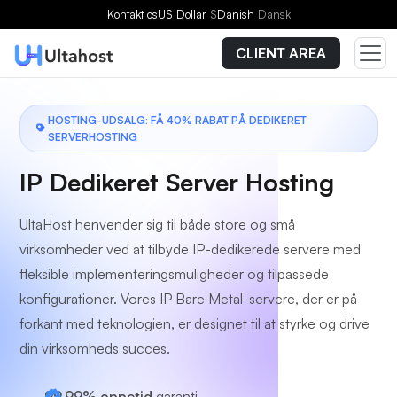
Vælg en plan
Kontakt os
US Dollar
$
Danish
Dansk
CLIENT AREA
HOSTING-UDSALG: FÅ 40% RABAT PÅ DEDIKERET
SERVERHOSTING
IP Dedikeret Server Hosting
UltaHost henvender sig til både store og små
virksomheder ved at tilbyde IP-dedikerede servere med
fleksible implementeringsmuligheder og tilpassede
konfigurationer. Vores IP Bare Metal-servere, der er på
forkant med teknologien, er designet til at styrke og drive
din virksomheds succes.
99,99% oppetid
garanti