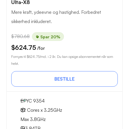
Ulta-X8
Mere kraft, ydeevne og hastighed. Forbedret
sikkerhed inkluderet.
$780.68
Spar 20%
$624.75
/for
Fornyes til
$624.75
/md. i 2 år. Du kan opsige abonnementet når som
helst.
BESTILLE
EPYC 9354
32 Cores x 3.25GHz
Max 3.8GHz
2x
3.84TB