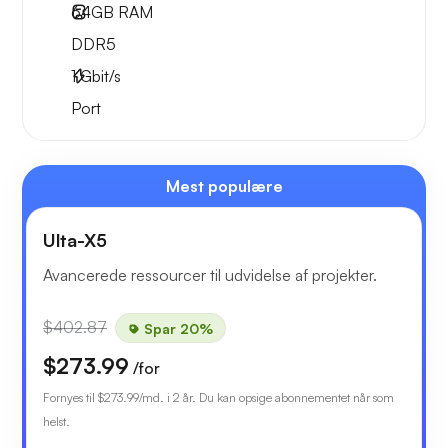
64GB
RAM
DDR5
1
Gbit/s
Port
Mest populære
Ulta-X5
Avancerede ressourcer til udvidelse af projekter.
$402.87
Spar 20%
$273.99
/for
Fornyes til
$273.99
/md. i 2 år. Du kan opsige abonnementet når som
helst.