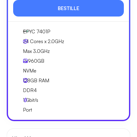
BESTILLE
EPYC 7401P
24 Cores x 2.0GHz
Max 3.0GHz
2x
960GB
NVMe
128GB
RAM
DDR4
1
Gbit/s
Port