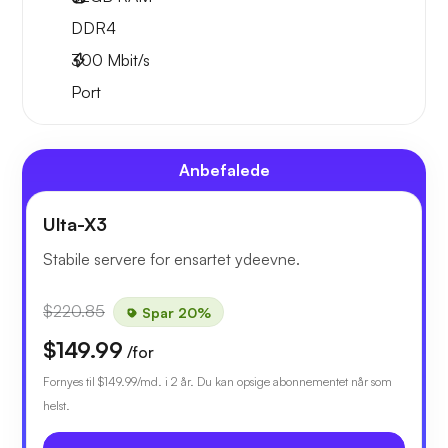
DDR4
300
Mbit/s
Port
Anbefalede
Ulta-X3
Stabile servere for ensartet ydeevne.
$220.85
Spar 20%
$149.99
/for
Fornyes til
$149.99
/md. i 2 år. Du kan opsige abonnementet når som
helst.