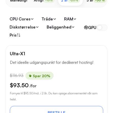
Månedligt
Årligt
2 år
3 år
-15%
-20%
-30 %
CPU Cores
Tråde
RAM
Diskstørrelse
Beliggenhed
GPU
Pris
Ulta-X1
Det ideelle udgangspunkt for dedikeret hosting!
$116.93
Spar 20%
$93.50
/for
Fornyes til
$93.50
/md. i 2 år. Du kan opsige abonnementet når som
helst.
BESTILLE