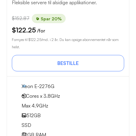
Fleksible servere til alsidige applikationer.
$152.87
Spar 20%
$122.25
/for
Fornyes til
$122.25
/md. i 2 år. Du kan opsige abonnementet når som
helst.
BESTILLE
Xeon E-2276G
6 Cores x 3.8GHz
Max 4.9GHz
1x
512GB
SSD
32GB
RAM