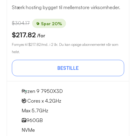
Stærk hosting bygget til mellemstore virksomheder.
$304.17
Spar 20%
$217.82
/for
Fornyes til
$217.82
/md. i 2 år. Du kan opsige abonnementet når som
helst.
BESTILLE
Ryzen 9 7950X3D
16 Cores x 4.2GHz
Max 5.7GHz
2x
960GB
NVMe