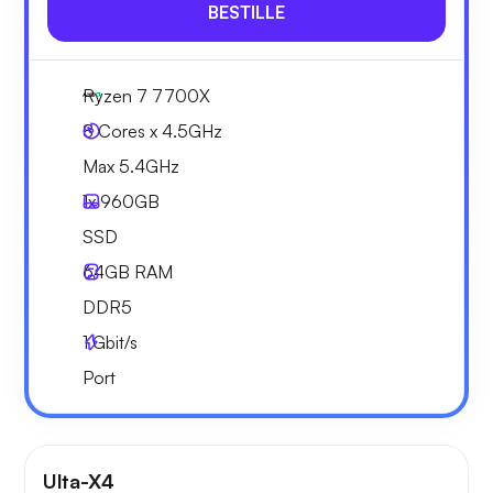
BESTILLE
Ryzen 7 7700X
8 Cores x 4.5GHz
Max 5.4GHz
1x
960GB
SSD
64GB
RAM
DDR5
1
Gbit/s
Port
Ulta-X4