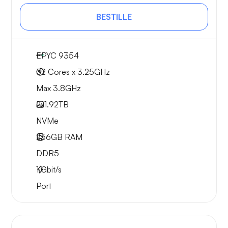
BESTILLE
EPYC 9354
32 Cores x 3.25GHz
Max 3.8GHz
2x
1.92TB
NVMe
256GB
RAM
DDR5
1
Gbit/s
Port