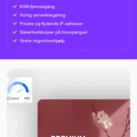
KVM-fjernadgang
Hurtig serverklargøring
Private og flydende IP-adresser
Sikkerhedskopier på forespørgsel
Gratis migrationshjælp
Speed
99.1