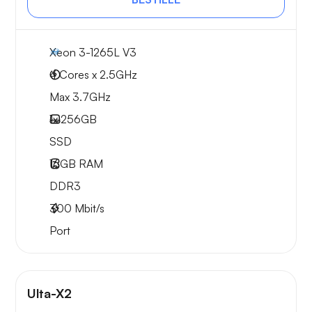
Xeon 3-1265L V3
4 Cores x 2.5GHz
Max 3.7GHz
1x
256GB
SSD
16GB
RAM
DDR3
300
Mbit/s
Port
Ulta-X2