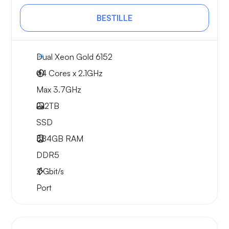
BESTILLE
Dual Xeon Gold 6152
44 Cores x 2.1GHz
Max 3.7GHz
2x
2TB
SSD
384GB
RAM
DDR5
2
Gbit/s
Port