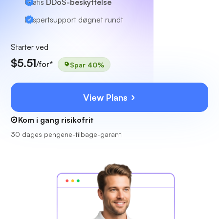
Gratis
DDoS-beskyttelse
Ekspertsupport
døgnet rundt
Starter ved
$5.51
/for*
Spar 40%
View Plans
Kom i gang risikofrit
30 dages pengene-tilbage-garanti