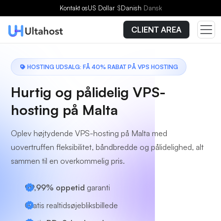
Vælg en plan
Kontakt os
US Dollar
$
Danish
Dansk
CLIENT AREA
HOSTING UDSALG: FÅ 40% RABAT PÅ VPS HOSTING
Hurtig og pålidelig VPS-
hosting på Malta
Oplev højtydende VPS-hosting på Malta med
uovertruffen fleksibilitet, båndbredde og pålidelighed, alt
sammen til en overkommelig pris.
99,99% oppetid
garanti
Gratis realtidsøjebliksbillede