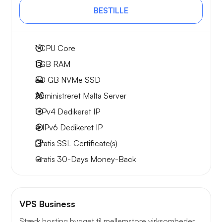
BESTILLE
1
CPU Core
1 GB
RAM
30 GB
NVMe SSD
Administreret Malta Server
1 IPv4
Dedikeret IP
4 IPv6
Dedikeret IP
Gratis
SSL Certificate(s)
Gratis
30-Days
Money-Back
VPS Business
Stærk hosting bygget til mellemstore virksomheder.