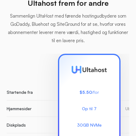
Ultahost frem for andre
Sammenlign UltaHost med førende hostingudbydere som
GoDaddy, Bluehost og SiteGround for at se, hvorfor vores
abonnementer leverer mere værdi, hastighed og funktioner
til en lavere pris.
Startende fra
$5.50
/for
Hjemmesider
Op til 7
Ubeg
Diskplads
30GB NVMe