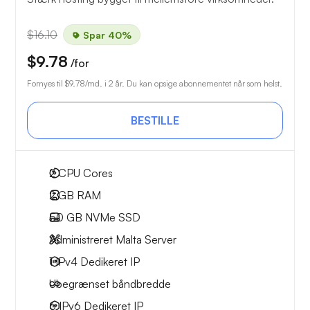
$16.10
Spar 40%
$9.78
/for
Fornyes til
$9.78
/md. i 2 år. Du kan opsige abonnementet når som helst.
BESTILLE
2
CPU Cores
2 GB
RAM
50 GB
NVMe SSD
Administreret Malta Server
1 IPv4
Dedikeret IP
Ubegrænset
båndbredde
6 IPv6
Dedikeret IP