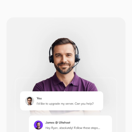
WP-udvid
Drupal
Opencart
Prestashop