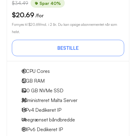
$34.49
Spar 40%
$20.69
/for
Fornyes til
$20.69
/md. i 2 år. Du kan opsige abonnementet når som
helst.
BESTILLE
4
CPU Cores
6 GB
RAM
100 GB
NVMe SSD
Administreret Malta Server
1 IPv4
Dedikeret IP
Ubegrænset
båndbredde
8 IPv6
Dedikeret IP