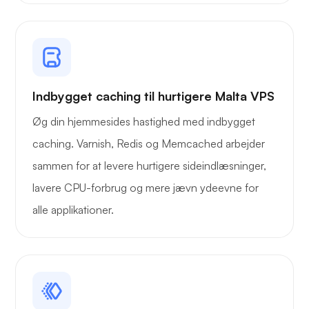
Trådbeskyttelse
Indbygget caching til hurtigere Malta VPS
Øg din hjemmesides hastighed med indbygget
Røntgen
caching. Varnish, Redis og Memcached arbejder
sammen for at levere hurtigere sideindlæsninger,
lavere CPU-forbrug og mere jævn ydeevne for
alle applikationer.
Vidunder