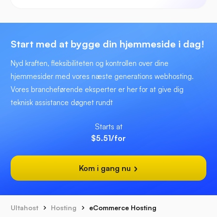
Start med at bygge din hjemmeside i dag!
Nyd kraften, fleksibiliteten og kontrollen over dine
hjemmesider med vores næste generations webhosting.
Vores brancheførende eksperter er her for at give dig
teknisk assistance døgnet rundt
Starts at
$5.51
/for
Kom i gang nu
Ultahost
Hosting
eCommerce Hosting