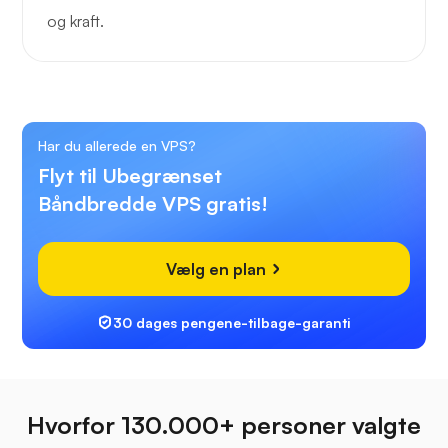
og kraft.
Har du allerede en VPS?
Flyt til Ubegrænset
Båndbredde VPS gratis!
Vælg en plan
30 dages pengene-tilbage-garanti
Hvorfor 130.000+ personer valgte