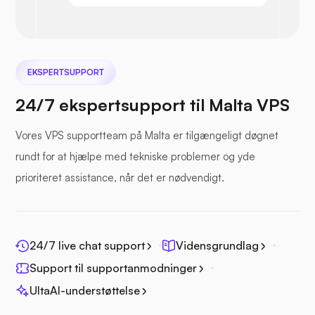
EKSPERTSUPPORT
Nextcloud
24/7 ekspertsupport til Malta VPS
Vores VPS supportteam på Malta er tilgængeligt døgnet
rundt for at hjælpe med tekniske problemer og yde
Havfil
prioriteret assistance, når det er nødvendigt.
24/7 live chat support
Vidensgrundlag
Support til supportanmodninger
Fotoprisme
UltaAI-understøttelse