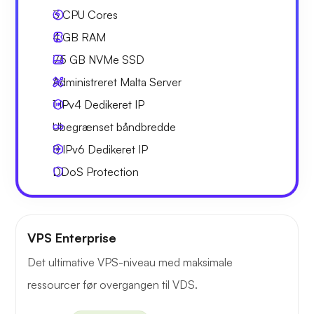
3
CPU Cores
4 GB
RAM
75 GB
NVMe SSD
Administreret Malta Server
1 IPv4
Dedikeret IP
Ubegrænset
båndbredde
8 IPv6
Dedikeret IP
DDoS Protection
VPS Enterprise
Det ultimative VPS-niveau med maksimale
ressourcer før overgangen til VDS.