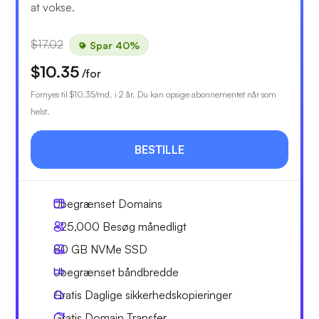
at vokse.
$17.02
Spar 40%
$10.35
/for
Fornyes til
$10.35
/md. i 2 år. Du kan opsige abonnementet når som
helst.
BESTILLE
Ubegrænset
Domains
~25,000
Besøg månedligt
80 GB
NVMe SSD
Ubegrænset
båndbredde
Gratis
Daglige sikkerhedskopieringer
Gratis
Domain Transfer