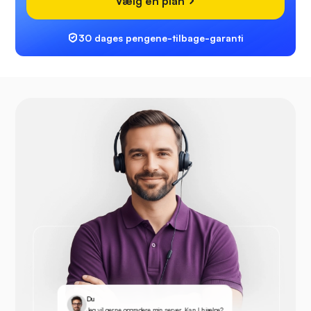
Vælg en plan
30 dages pengene-tilbage-garanti
Du
Jeg vil gerne opgradere min server. Kan I hjælpe?