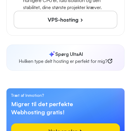
hurtigere CPU'er, fuld isolation og den
stabilitet, dine største projekter kræver.
VPS-hosting
Spørg UltaAI
Hvilken type delt hosting er perfekt for mig?
Træt af Inmotion?
Migrer til det perfekte
Webhosting gratis!