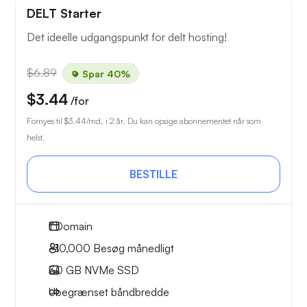
DELT Starter
Det ideelle udgangspunkt for delt hosting!
$6.89
Spar 40%
$3.44
/for
Fornyes til
$3.44
/md. i 2 år. Du kan opsige abonnementet når som
helst.
BESTILLE
1
Domain
~10,000
Besøg månedligt
30 GB
NVMe SSD
Ubegrænset
båndbredde