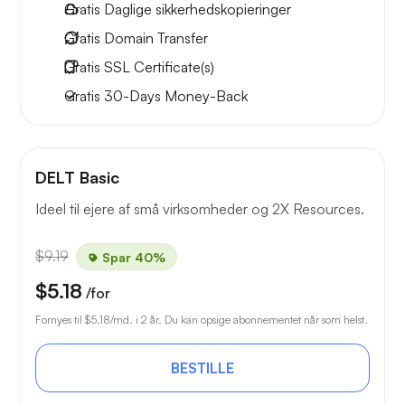
Gratis
Daglige sikkerhedskopieringer
Gratis
Domain Transfer
Gratis
SSL Certificate(s)
Gratis
30-Days
Money-Back
DELT Basic
Ideel til ejere af små virksomheder og 2X Resources.
$9.19
Spar 40%
$5.18
/for
Fornyes til
$5.18
/md. i 2 år. Du kan opsige abonnementet når som helst.
BESTILLE