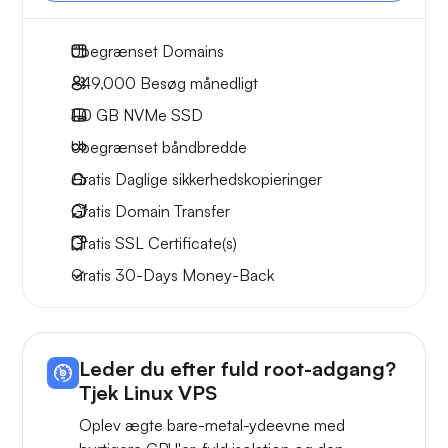
Ubegrænset
Domains
~49,000
Besøg månedligt
110 GB
NVMe SSD
Ubegrænset
båndbredde
Gratis
Daglige sikkerhedskopieringer
Gratis
Domain Transfer
Gratis
SSL Certificate(s)
Gratis
30-Days
Money-Back
Leder du efter fuld root-adgang?
Tjek Linux VPS
Oplev ægte bare-metal-ydeevne med