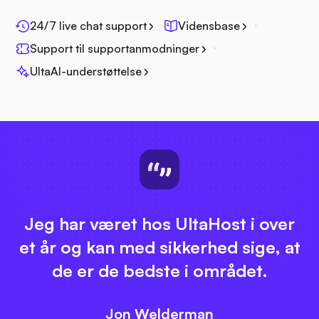
24/7 live chat support
Vidensbase
Support til supportanmodninger
UltaAI-understøttelse
Jeg har været hos UltaHost i over
et år og kan med sikkerhed sige, at
de er de bedste i området.
Jon Welderman