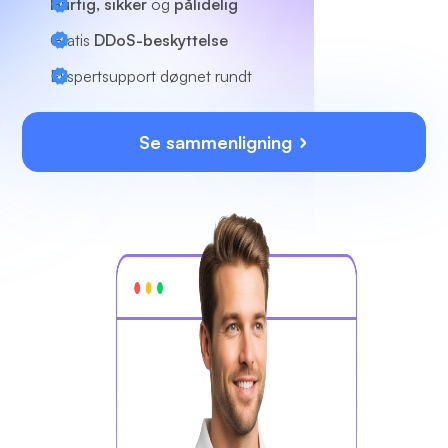
Hurtig, sikker
og
pålidelig
Gratis
DDoS-beskyttelse
Ekspertsupport
døgnet rundt
Se sammenligning