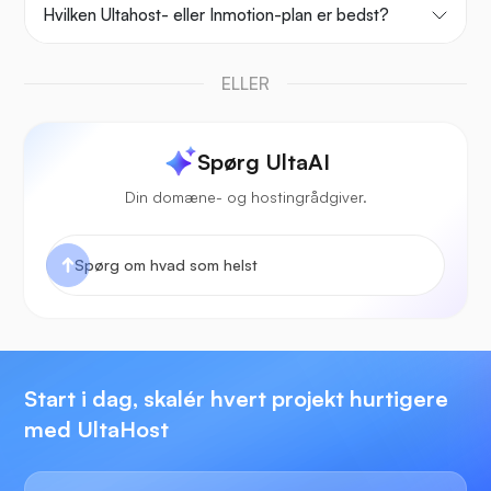
Hvilken Ultahost- eller Inmotion-plan er bedst?
ELLER
Spørg UltaAI
Din domæne- og hostingrådgiver.
Start i dag, skalér hvert projekt hurtigere
med UltaHost