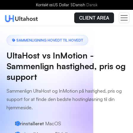
Kontakt os
US Dollar
$
Danish
Dansk
CLIENT AREA
SAMMENLIGNING HOVEDT TIL HOVEDT
UltaHost vs InMotion -
Sammenlign hastighed, pris og
support
Sammenlign UltaHost og InMotion på hastighed, pris og
support for at finde den bedste hostingløsning til din
hjemmeside.
Forinstalleret
MacOS