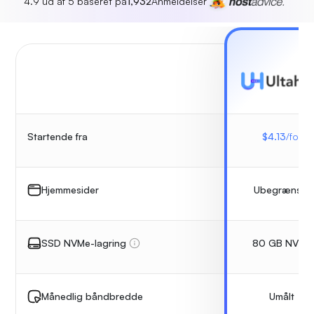
4.9 ud af 5 baseret på
1,932
Anmeldelser
$
4.13
/for
Startende fra
Ubegrænset
Hjemmesider
80 GB NVMe
SSD NVMe-lagring
Umålt
Månedlig båndbredde