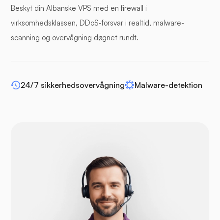
Beskyt din Albanske VPS med en firewall i
Bufferpanel
virksomhedsklassen, DDoS-forsvar i realtid, malware-
scanning og overvågning døgnet rundt.
WP-udvid
24/7 sikkerhedsovervågning
Malware-detektion
Drupal
Opencart