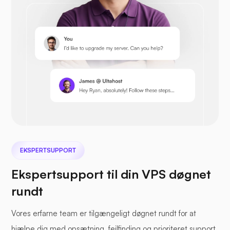
Prestashop
Nextcloud
EKSPERTSUPPORT
Ekspertsupport til din VPS døgnet
rundt
Havfil
Vores erfarne team er tilgængeligt døgnet rundt for at
hjælpe dig med opsætning, fejlfinding og prioriteret support