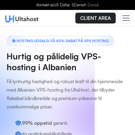
Vælg en plan
Kontakt os
US Dollar
$
Danish
Dansk
CLIENT AREA
HOSTING UDSALG: FÅ 40% RABAT PÅ VPS HOSTING
Hurtig og pålidelig VPS-
hosting i Albanien
Få lynhurtig hastighed og robust kraft til din hjemmeside
med Albanien VPS-hosting fra UltaHost, der tilbyder
fleksibel båndbredde og premium-ydeevne til
overkommelige priser.
99,99% oppetid
garanti
Gratis realtidsøjebliksbillede