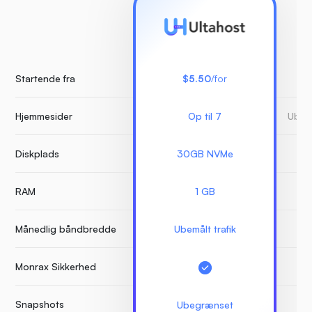
Startende fra
$5.50
/for
Hjemmesider
Op til 7
Ubeg
Diskplads
30GB NVMe
RAM
1 GB
Månedlig båndbredde
Ubemålt trafik
Monrax Sikkerhed
Snapshots
Ubegrænset