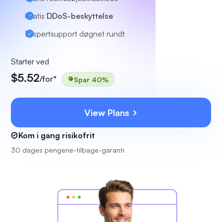
Gratis
DDoS-beskyttelse
Ekspertsupport
døgnet rundt
Starter ved
$5.52
/for*
Spar 40%
View Plans
Kom i gang risikofrit
30 dages pengene-tilbage-garanti