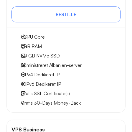
BESTILLE
1
CPU Core
1 GB
RAM
30 GB
NVMe SSD
Administreret Albanien-server
1 IPv4
Dedikeret IP
4 IPv6
Dedikeret IP
Gratis
SSL Certificate(s)
Gratis
30-Days
Money-Back
VPS Business