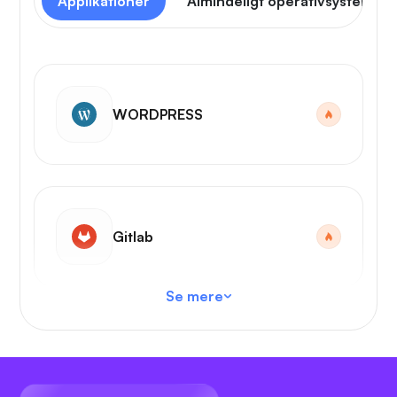
Applikationer
Almindeligt operativsystem
WORDPRESS
Gitlab
Se mere
VS-kode