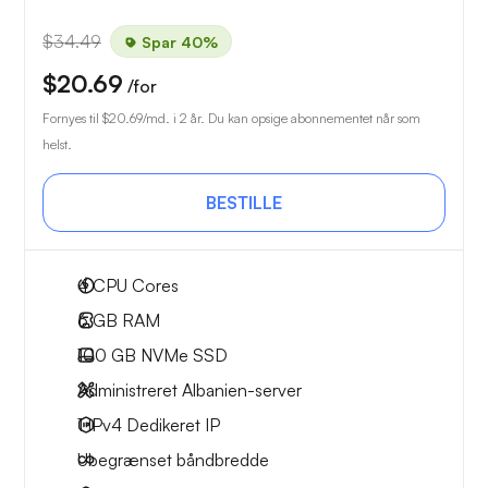
$34.49
Spar 40%
$20.69
/for
Fornyes til
$20.69
/md. i 2 år. Du kan opsige abonnementet når som
helst.
BESTILLE
4
CPU Cores
6 GB
RAM
100 GB
NVMe SSD
Administreret Albanien-server
1 IPv4
Dedikeret IP
Ubegrænset
båndbredde