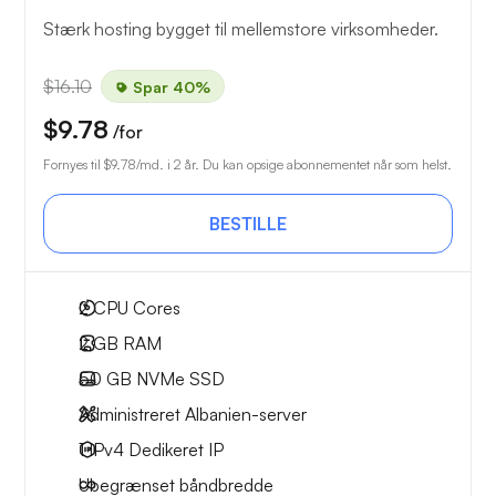
Stærk hosting bygget til mellemstore virksomheder.
$16.10
Spar 40%
$9.78
/for
Fornyes til
$9.78
/md. i 2 år. Du kan opsige abonnementet når som helst.
BESTILLE
2
CPU Cores
2 GB
RAM
50 GB
NVMe SSD
Administreret Albanien-server
1 IPv4
Dedikeret IP
Ubegrænset
båndbredde