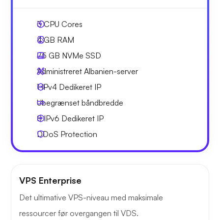
3
CPU Cores
4 GB
RAM
75 GB
NVMe SSD
Administreret Albanien-server
1 IPv4
Dedikeret IP
Ubegrænset
båndbredde
8 IPv6
Dedikeret IP
DDoS Protection
VPS Enterprise
Det ultimative VPS-niveau med maksimale
ressourcer før overgangen til VDS.