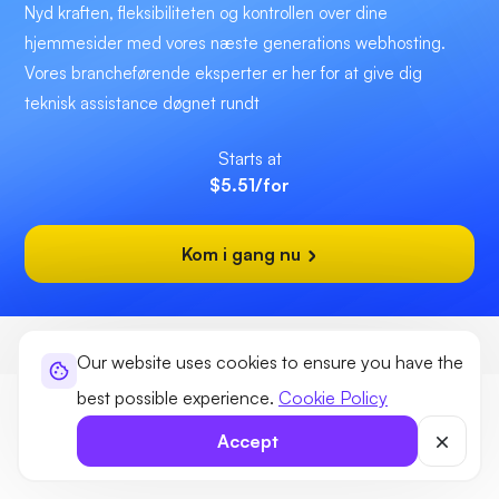
Nyd kraften, fleksibiliteten og kontrollen over dine
hjemmesider med vores næste generations webhosting.
Vores brancheførende eksperter er her for at give dig
teknisk assistance døgnet rundt
Starts at
$5.51
/for
Kom i gang nu
Ultahost
Hosting
eCommerce Hosting
Our website uses cookies to ensure you have the
best possible experience.
Cookie Policy
Accept