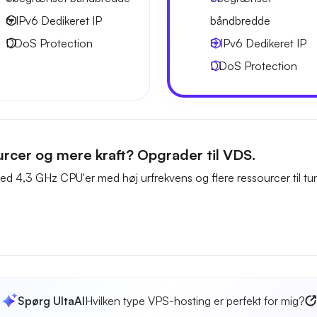
6 IPv6
Dedikeret IP
båndbredde
DDoS Protection
8 IPv6
Dedikeret IP
DDoS Protection
urcer og mere kraft? Opgrader til VDS.
d 4,3 GHz CPU'er med høj urfrekvens og flere ressourcer til tun
Spørg UltaAI
Hvilken type VPS-hosting er perfekt for mig?