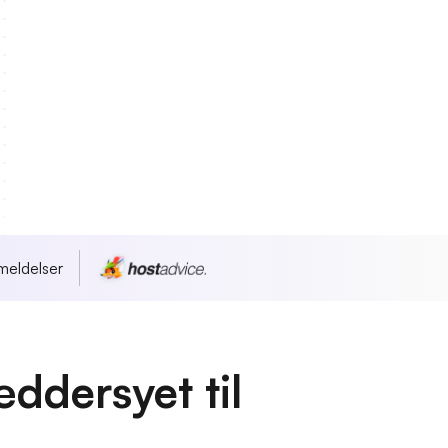
meldelser
ddersyet til