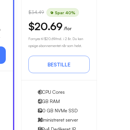
$34.49
Spar 40%
$20.69
/for
n
.
Fornyes til
$20.69
/md. i 2 år. Du kan
opsige abonnementet når som helst.
BESTILLE
4
CPU Cores
6 GB
RAM
100 GB
NVMe SSD
Administreret server
1 IPv4
Dedikeret IP