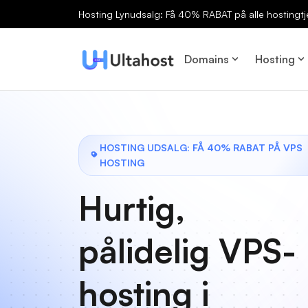
Hosting Lynudsalg: Få 40% RABAT på alle hostingtj
Domains
Hosting
HOSTING UDSALG: FÅ 40% RABAT PÅ VPS
HOSTING
Hurtig,
pålidelig VPS-
hosting i