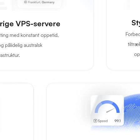
St
srige VPS-servere
Forbed
sting med konstant oppetid,
tiltr
 pålidelig australsk
op
astruktur.