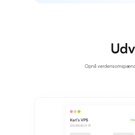
Udv
Opnå verdensomspændend