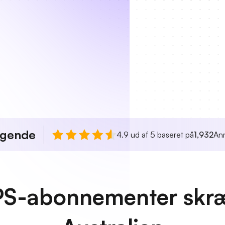
agende
4.9 ud af 5 baseret på
1,932
An
PS-abonnementer skræ