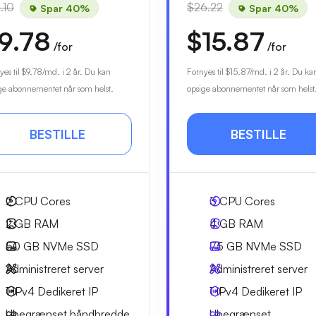
.10
$26.22
Spar 40%
Spar 40%
9.78
$15.87
/for
/for
yes til
$9.78
/md. i 2 år. Du kan
Fornyes til
$15.87
/md. i 2 år. Du ka
ge abonnementet når som helst.
opsige abonnementet når som helst
BESTILLE
BESTILLE
2
CPU Cores
3
CPU Cores
2 GB
RAM
4 GB
RAM
50 GB
NVMe SSD
75 GB
NVMe SSD
Administreret server
Administreret server
1 IPv4
Dedikeret IP
1 IPv4
Dedikeret IP
Ubegrænset
båndbredde
Ubegrænset