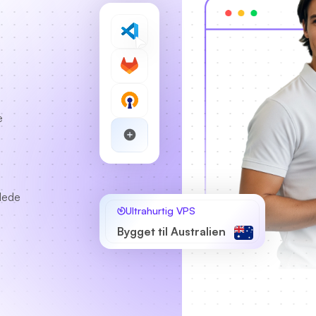
e
llede
Ultrahurtig VPS
Bygget til Australien