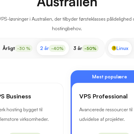
Australien
VPS-løsninger i Australien, der tilbyder førsteklasses pålidelighed 
hostingbehov.
Årligt
2 år
3 år
Linux
-30 %
-40%
-50%
Mest populære
S Business
VPS Professional
rk hosting bygget til
Avancerede ressourcer til
lemstore virksomheder.
udvidelse af projekter.