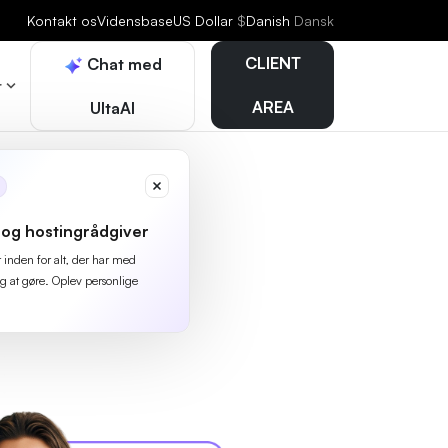
Kontakt os
Vidensbase
US Dollar
$
Danish
Dansk
CLIENT
Chat med
r
AREA
UltaAI
og hostingrådgiver
r inden for alt, der har med
g at gøre. Oplev personlige