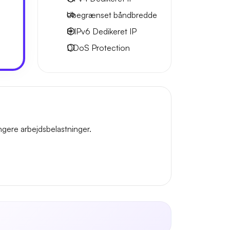
Ubegrænset
båndbredde
8 IPv6
Dedikeret IP
DDoS Protection
gere arbejdsbelastninger.