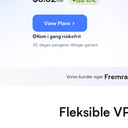
/for*
Spar 40%
View Plans
Kom i gang risikofrit
30 dages pengene-tilbage-garanti
Fremr
Vores kunder siger
Fleksible V