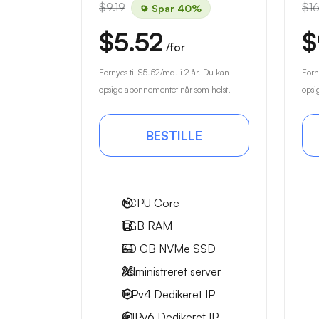
$9.19
$16
Spar 40%
$5.52
$
/for
Fornyes til
$5.52
/md. i 2 år. Du kan
Forn
opsige abonnementet når som helst.
opsi
BESTILLE
1
CPU Core
1 GB
RAM
30 GB
NVMe SSD
Administreret server
1 IPv4
Dedikeret IP
4 IPv6
Dedikeret IP