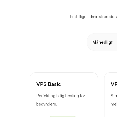
Prisbillige administrerede 
Månedligt
VPS Basic
VP
Perfekt og billig hosting for
Stæ
begyndere.
mel