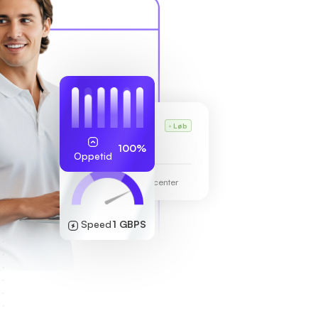
Karls VPS
Løb
255.189.85.19
100%
Oppetid
Frankfurt datacenter
Speed
1 GBPS