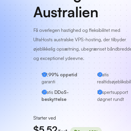
Australien
Få overlegen hastighed og fleksibilitet med
UltaHosts australske VPS-hosting, der tilbyder
øjeblikkelig opsætning, ubegrænset båndbredd
og exceptionel ydeevne.
99,99% oppetid
Gratis
garanti
realtidsøjebliksbi
Gratis
DDoS-
Ekspertsupport
beskyttelse
døgnet rundt
Starter ved
$5.52