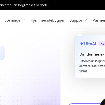
enester i en begrænset periode!
Løsninger
Hjemmesidebygger
Support
Partne
UltaAI
Ny
Din domæne- 
UltaAI er din rådgive
domæner eller hostin
forslag.