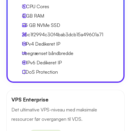
3
CPU Cores
4 GB
RAM
75 GB
NVMe SSD
36c1f2994c30f4bab3dcb15a49601a71
1 IPv4
Dedikeret IP
Ubegrænset
båndbredde
8 IPv6
Dedikeret IP
DDoS Protection
VPS Enterprise
Det ultimative VPS-niveau med maksimale
ressourcer før overgangen til VDS.