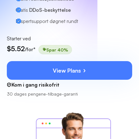
Gratis
DDoS-beskyttelse
Ekspertsupport
døgnet rundt
Starter ved
$5.52
/for*
Spar 40%
View Plans
Kom i gang risikofrit
30 dages pengene-tilbage-garanti