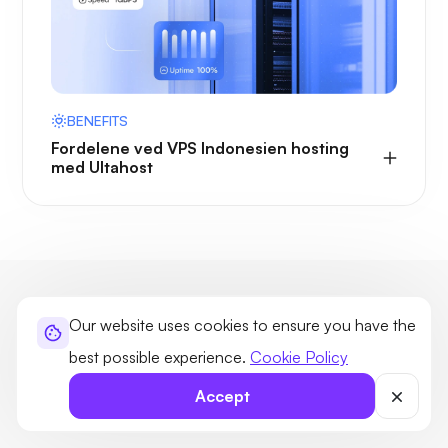
BENEFITS
Fordelene ved VPS Indonesien hosting
med Ultahost
Almindelige spørgsmål om
Our website uses cookies to ensure you have the
Indonesiens VPS
best possible experience.
Cookie Policy
Find svar på almindelige VPS-spørgsmål, eller spørg UltaAI
Accept
om personlig assistance.