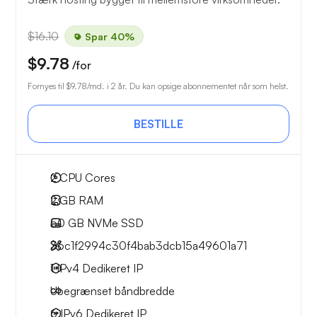
$16.10
Spar 40%
$9.78
/for
Fornyes til
$9.78
/md. i 2 år. Du kan opsige abonnementet når som helst.
BESTILLE
2
CPU Cores
2 GB
RAM
50 GB
NVMe SSD
36c1f2994c30f4bab3dcb15a49601a71
1 IPv4
Dedikeret IP
Ubegrænset
båndbredde
6 IPv6
Dedikeret IP