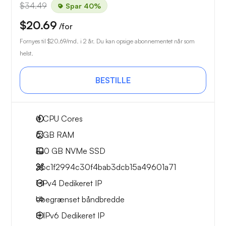
$34.49
Spar 40%
$20.69
/for
Fornyes til
$20.69
/md. i 2 år. Du kan opsige abonnementet når som
helst.
BESTILLE
4
CPU Cores
6 GB
RAM
100 GB
NVMe SSD
36c1f2994c30f4bab3dcb15a49601a71
1 IPv4
Dedikeret IP
Ubegrænset
båndbredde
8 IPv6
Dedikeret IP