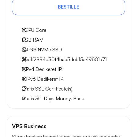
BESTILLE
1
CPU Core
1 GB
RAM
30 GB
NVMe SSD
36c1f2994c30f4bab3dcb15a49601a71
1 IPv4
Dedikeret IP
4 IPv6
Dedikeret IP
Gratis
SSL Certificate(s)
Gratis
30-Days
Money-Back
VPS Business
Stærk hosting bygget til mellemstore virksomheder.