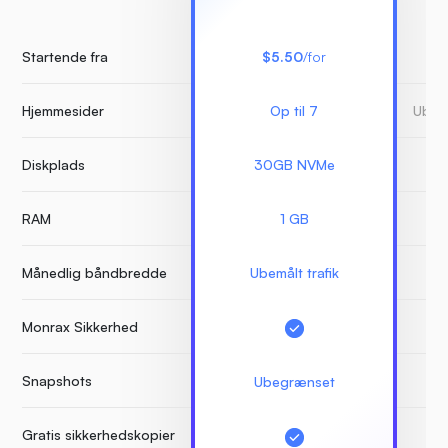
Startende fra
$5.50
/for
Hjemmesider
Op til 7
Ubeg
Diskplads
30GB NVMe
RAM
1 GB
Månedlig båndbredde
Ubemålt trafik
Monrax Sikkerhed
Snapshots
Ubegrænset
Gratis sikkerhedskopier