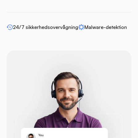
24/7 sikkerhedsovervågning
Malware-detektion
WP-udvid
Drupal
Opencart