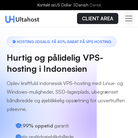
Vælg en plan
Kontakt os
US Dollar
$
Danish
Dansk
CLIENT AREA
HOSTING UDSALG: FÅ 40% RABAT PÅ VPS HOSTING
Hurtig og pålidelig VPS-
hosting i Indonesien
Oplev kraftfuld indonesisk VPS-hosting med Linux- og
Windows-muligheder, SSD-lagerplads, ubegrænset
båndbredde og øjeblikkelig opsætning for uovertruffen
ydeevne.
99,99% oppetid
garanti
Gratis realtidsøjebliksbillede