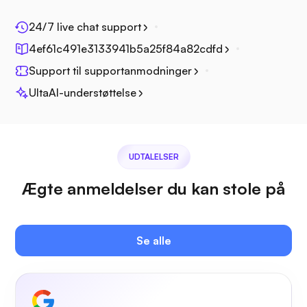
24/7 live chat support
Fotoprisme
4ef61c491e3133941b5a25f84a82cdfd
Support til supportanmodninger
UltaAI-understøttelse
Jitsi
UDTALELSER
Ægte anmeldelser du kan stole på
Plex
Se alle