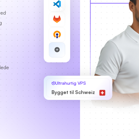
med
g
llede
Ultrahurtig VPS
Bygget til Schweiz