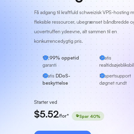
Få adgang til kraftfuld schweizisk VPS-hosting 
fleksible ressourcer, ubegrænset båndbredde o
uovertruffen ydeevne, alt sammen til en
konkurrencedygtig pris.
99,99% oppetid
Gratis
garanti
realtidsøjebliksbi
Gratis
DDoS-
Ekspertsupport
beskyttelse
døgnet rundt
Starter ved
$5.52
/for*
Spar 40%