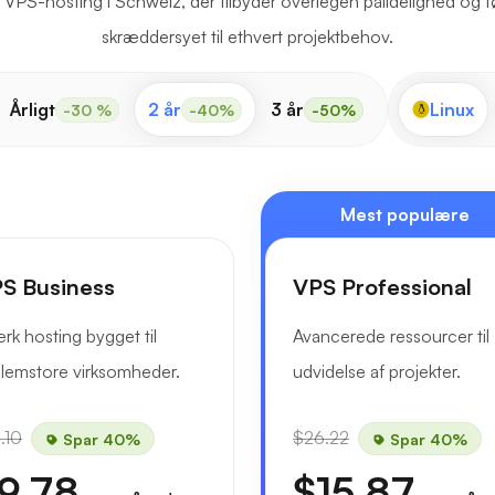
ret VPS-hosting i Schweiz, der tilbyder overlegen pålidelighed og 
skræddersyet til ethvert projektbehov.
Årligt
2 år
3 år
Linux
-30 %
-40%
-50%
Mest populære
S Business
VPS Professional
rk hosting bygget til
Avancerede ressourcer til
lemstore virksomheder.
udvidelse af projekter.
.10
$26.22
Spar 40%
Spar 40%
9.78
$15.87