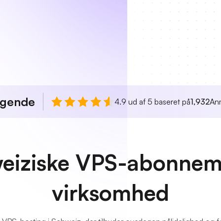
agende
4.9 ud af 5 baseret på
1,932
An
weiziske VPS-abonneme
virksomhed