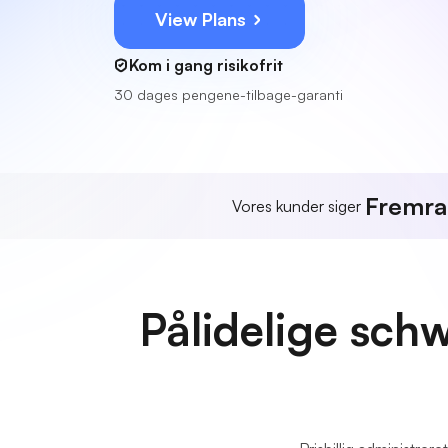
View Plans
Kom i gang risikofrit
30 dages pengene-tilbage-garanti
Fremr
Vores kunder siger
Pålidelige sch