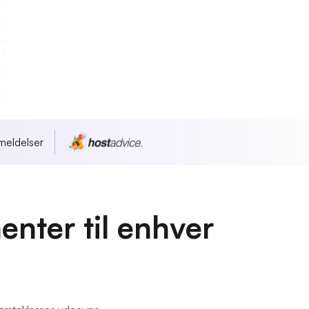
meldelser
nter til enhver