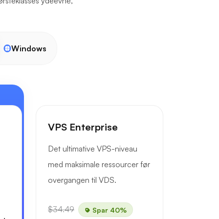
førsteklasses ydeevne,
Windows
VPS Enterprise
Det ultimative VPS-niveau
med maksimale ressourcer før
overgangen til VDS.
$34.49
Spar 40%