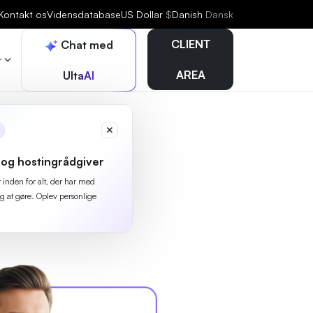
Kontakt os
Vidensdatabase
US Dollar
$
Danish
Dansk
CLIENT
Chat med
r
AREA
UltaAI
og hostingrådgiver
r inden for alt, der har med
g at gøre. Oplev personlige