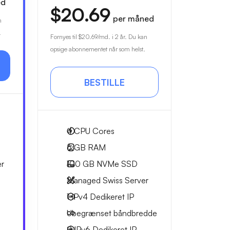
ed
$20.69
per måned
n
.
Fornyes til
$20.69
/md. i 2 år. Du kan
opsige abonnementet når som helst.
BESTILLE
4
CPU Cores
6 GB
RAM
er
100 GB
NVMe SSD
Managed Swiss Server
1 IPv4
Dedikeret IP
Ubegrænset
båndbredde
8 IPv6
Dedikeret IP