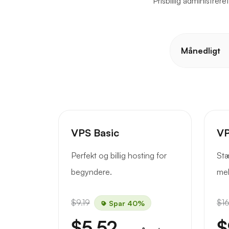
Prisbillig administre
Månedligt
VPS Basic
VP
Perfekt og billig hosting for
Stæ
begyndere.
mel
$9.19
$16
Spar 40%
$5.52
$