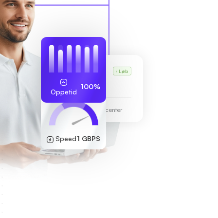
Karls VPS
Løb
255.189.85.19
100%
Oppetid
Frankfurt datacenter
Speed
1 GBPS