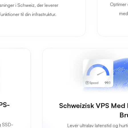
Optimer 
ninger i Schweiz, der leverer
med 
ktioner til din infrastruktur.
PS-
Schweizisk VPS Med L
Br
g SSD-
Levér ultralav latenstid og hur