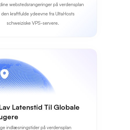
dine webstedsrangeringer på verdensplan
den kraftfulde ydeevne fra UltaHosts
schweiziske VPS-servere.
av Latenstid Til Globale
ugere
tige indlæsningstider på verdensplan