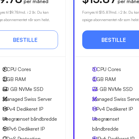
per måned
per mån
yes til
$9.78
/md. i 2 år. Du kan
Fornyes til
$15.87
/md. i 2 år. Du ka
ge abonnementet når som helst.
opsige abonnementet når som helst
BESTILLE
BESTILLE
2
CPU Cores
3
CPU Cores
2 GB
RAM
4 GB
RAM
50 GB
NVMe SSD
75 GB
NVMe SSD
Managed Swiss Server
Managed Swiss Serv
1 IPv4
Dedikeret IP
1 IPv4
Dedikeret IP
Ubegrænset
båndbredde
Ubegrænset
6 IPv6
Dedikeret IP
båndbredde
DDoS Protection
8 IPv6
Dedikeret IP