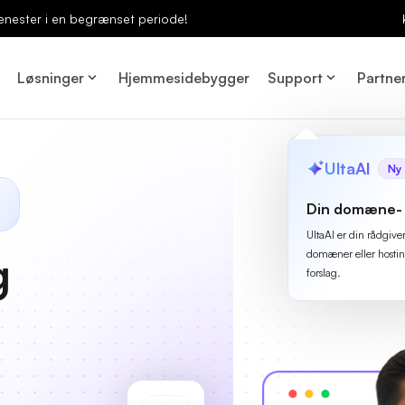
enester i en begrænset periode!
Løsninger
Hjemmesidebygger
Support
Partne
UltaAI
Ny
Din domæne- 
UltaAI er din rådgive
g
domæner eller hostin
forslag.