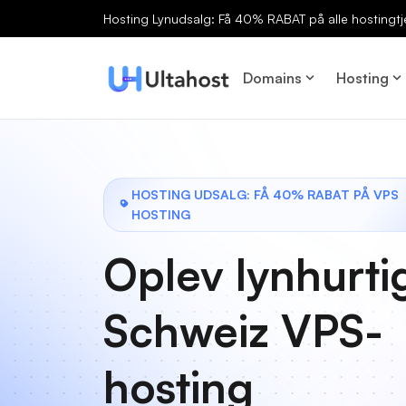
Hosting Lynudsalg: Få 40% RABAT på alle hostingtj
Domains
Hosting
HOSTING UDSALG: FÅ 40% RABAT PÅ VPS
HOSTING
Oplev lynhurti
Schweiz VPS-
hosting