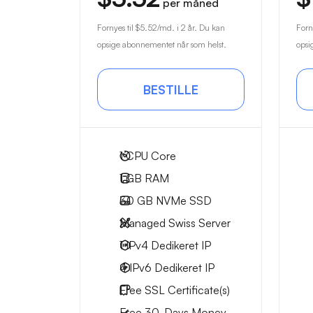
per måned
Fornyes til
$5.52
/md. i 2 år. Du kan
Forn
opsige abonnementet når som helst.
opsi
BESTILLE
1
CPU Core
1 GB
RAM
30 GB
NVMe SSD
Managed Swiss Server
1 IPv4
Dedikeret IP
4 IPv6
Dedikeret IP
Free
SSL Certificate(s)
Free
30-Days
Money-