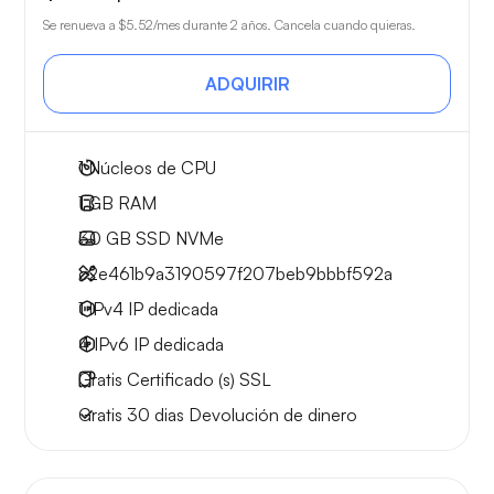
Se renueva a
$5.52
/mes durante 2 años. Cancela cuando quieras.
ADQUIRIR
1
Núcleos de CPU
1 GB
RAM
30 GB
SSD NVMe
c2e461b9a3190597f207beb9bbbf592a
1 IPv4
IP dedicada
4 IPv6
IP dedicada
Gratis
Certificado (s) SSL
Gratis
30 dias
Devolución de dinero