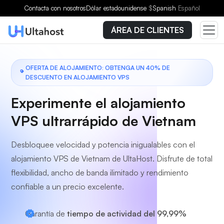
Elige un plan
Contacta con nosotros
Dólar estadounidense
$
Spanish
Español
ÁREA DE CLIENTES
OFERTA DE ALOJAMIENTO: OBTENGA UN 40% DE
DESCUENTO EN ALOJAMIENTO VPS
Experimente el alojamiento
VPS ultrarrápido de Vietnam
Desbloquee velocidad y potencia inigualables con el
alojamiento VPS de Vietnam de UltaHost. Disfrute de total
flexibilidad, ancho de banda ilimitado y rendimiento
confiable a un precio excelente.
Garantía de
tiempo de actividad del 99,99%