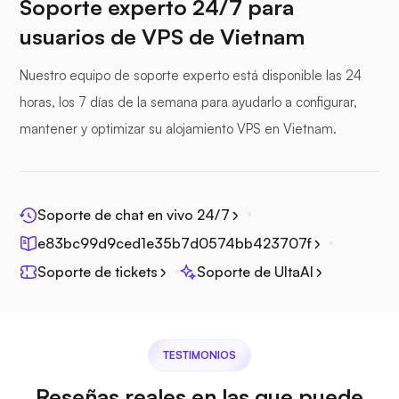
Soporte experto 24/7 para
Seafile
usuarios de VPS de Vietnam
Nuestro equipo de soporte experto está disponible las 24
horas, los 7 días de la semana para ayudarlo a configurar,
mantener y optimizar su alojamiento VPS en Vietnam.
Fotoprisma
Soporte de chat en vivo 24/7
e83bc99d9ced1e35b7d0574bb423707f
Jitsi
Soporte de tickets
Soporte de UltaAI
TESTIMONIOS
Plex
Reseñas reales en las que puede