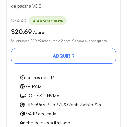
de pasar a VDS.
$34.49
Ahorrar 40%
$20.69
/para
Se renueva a
$20.69
/mes durante 2 años. Cancela cuando quieras.
ADQUIRIR
4
núcleos de CPU
6 GB
RAM
100 GB
SSD NVMe
c2e461b9a3190597f207beb9bbbf592a
1 IPv4
IP dedicada
Ancho de banda ilimitado