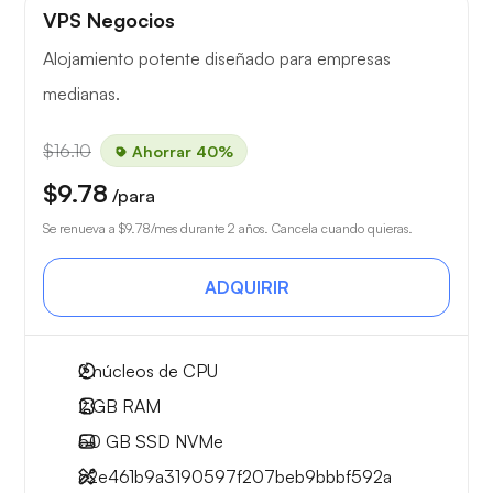
VPS Negocios
Alojamiento potente diseñado para empresas
medianas.
$16.10
Ahorrar 40%
$9.78
/para
Se renueva a
$9.78
/mes durante 2 años. Cancela cuando quieras.
ADQUIRIR
2
núcleos de CPU
2 GB
RAM
50 GB
SSD NVMe
c2e461b9a3190597f207beb9bbbf592a