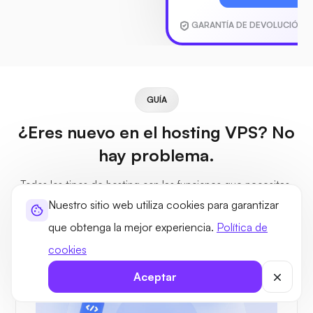
GARANTÍA DE DEVOLUCIÓN D
GUÍA
¿Eres nuevo en el hosting VPS? No
hay problema.
Todos los tipos de hosting con las funciones que necesitas.
Una sola plataforma. Lista para implementar, escalar y
Nuestro sitio web utiliza cookies para garantizar
crecer.
que obtenga la mejor experiencia.
Política de
cookies
Aceptar