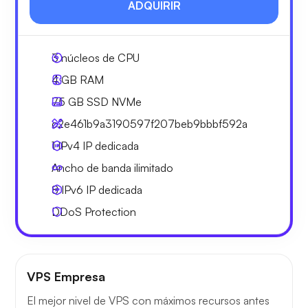
ADQUIRIR
3
núcleos de CPU
4 GB
RAM
75 GB
SSD NVMe
c2e461b9a3190597f207beb9bbbf592a
1 IPv4
IP dedicada
Ancho de banda ilimitado
8 IPv6
IP dedicada
DDoS Protection
VPS Empresa
El mejor nivel de VPS con máximos recursos antes