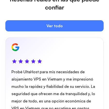
confiar
Ver todo
Owncast
Protector de alambre
Probé UltaHost para mis necesidades de
alojamiento VPS en Vietnam y me impresionó
mucho la rapidez y fiabilidad de su servicio. La
seguridad que ofrecen me da tranquilidad y, lo
Radiografía
mejor de todo, es una opción económica de
VPS en Vietnam que no escatima en gastos.