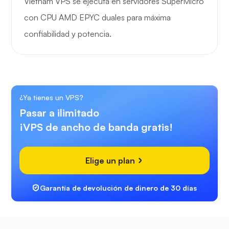
Vietnam VPS se ejecuta en servidores SuperMicro
con CPU AMD EPYC duales para máxima
confiabilidad y potencia.
¿Ya tienes un VPS?
Pasar a ilimitado
¡VPS de ancho de banda gratis!
Elige un plan
Garantía de devolución de dinero de 30 días