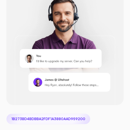
Opencart
Prestashop
Nextcloud
1B273BD4BDBBA2FDF1A3880AAD959200