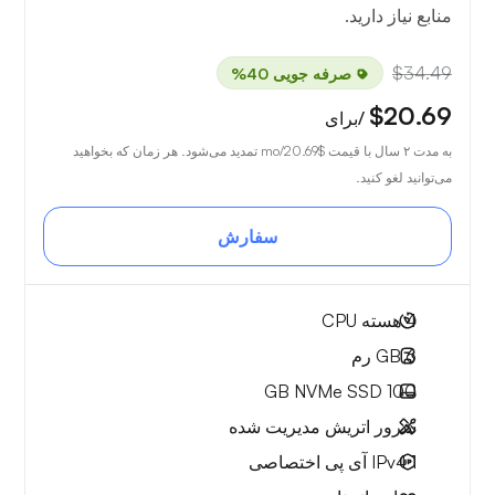
منابع نیاز دارید.
$34.49
صرفه جویی 40%
$20.69
/برای
به مدت ۲ سال با قیمت
$20.69
/mo تمدید می‌شود. هر زمان که بخواهید
می‌توانید لغو کنید.
سفارش
4
هسته CPU
6 GB
رم
NVMe SSD
100 GB
سرور اتریش مدیریت شده
1 IPv4
آی پی اختصاصی