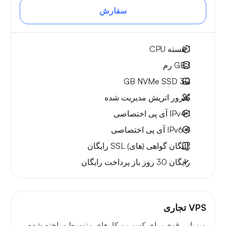
سفارش
1
هسته CPU
1 GB
رم
NVMe SSD
30 GB
سرور اتریش مدیریت شده
1 IPv4
آی پی اختصاصی
4 IPv6
آی پی اختصاصی
رایگان
گواهی (های) SSL رایگان
رایگان
30 روز
باز پرداخت رایگان
VPS تجاری
میزبانی قوی برای کسب و کارهای متوسط ساخته شده