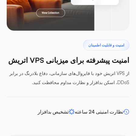
لاراول
پتروداکتیل
امنیت و قابلیت اطمینان
امنیت پیشرفته برای میزبانی VPS اتریش
از VPS اتریش خود با فایروال‌های سازمانی، دفاع بلادرنگ در برابر
DDoS، اسکن بدافزار و نظارت مداوم محافظت کنید.
پنل‌های بافر
نظارت امنیتی 24 ساعته
تشخیص بدافزار
افزونه WP-extendify