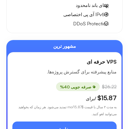
پهنای باند نامحدود
6 IPv6
آی پی اختصاصی
DDoS Protection
مشهور ترین
VPS حرفه ای
منابع پیشرفته برای گسترش پروژه‌ها.
$26.22
صرفه جویی 40%
$15.87
/برای
به مدت ۲ سال با قیمت
$15.87
/mo تمدید می‌شود. هر زمان که بخواهید
می‌توانید لغو کنید.