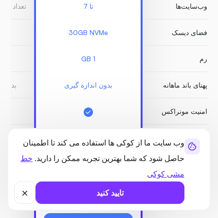
وب‌سایت‌ها
تا 7
تعداد نام
فضای دیسک
30GB NVMe
B
رم
1 GB
پهنای باند ماهانه
بدون اندازه گیری
بدون ا
امنیت مونراکس
عکس های فوری
نیاز 
نامحدود
وب سایت ما از کوکی ها استفاده می کند تا اطمینان
حاصل شود که شما بهترین تجربه ممکن را دارید.
خط
پشتیبان گیری رایگان
مشی کوکی
سوکت Node.js
تایید کنید