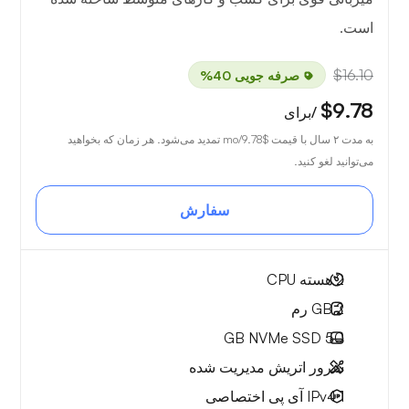
است.
$16.10
صرفه جویی 40%
$9.78
/برای
به مدت ۲ سال با قیمت
$9.78
/mo تمدید می‌شود. هر زمان که بخواهید
می‌توانید لغو کنید.
سفارش
2
هسته CPU
2 GB
رم
NVMe SSD
50 GB
سرور اتریش مدیریت شده
1 IPv4
آی پی اختصاصی