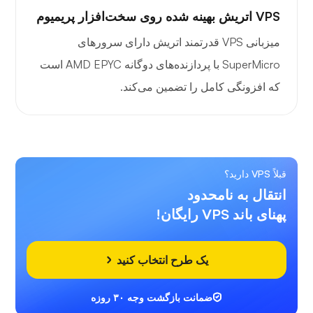
VPS اتریش بهینه شده روی سخت‌افزار پریمیوم
میزبانی VPS قدرتمند اتریش دارای سرورهای
SuperMicro با پردازنده‌های دوگانه AMD EPYC است
که افزونگی کامل را تضمین می‌کند.
قبلاً VPS دارید؟
انتقال به نامحدود
پهنای باند VPS رایگان!
یک طرح انتخاب کنید
ضمانت بازگشت وجه ۳۰ روزه