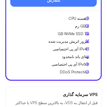
سفارش
3
هسته CPU
4 GB
رم
NVMe SSD
75 GB
سرور اتریش مدیریت شده
1 IPv4
آی پی اختصاصی
پهنای باند نامحدود
8 IPv6
آی پی اختصاصی
DDoS Protection
VPS سرمایه گذاری
قبل از انتقال به VDS، به بالاترین سطح VPS با حداکثر