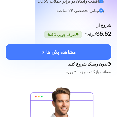
محافظت رایگان در برابر حملات DDoS
پشتیبانی تخصصی
۲۴ ساعته
شروع از
$5.52
/برای*
صرفه جویی 40%
مشاهده پلان ها
بدون ریسک شروع کنید
ضمانت بازگشت وجه ۳۰ روزه