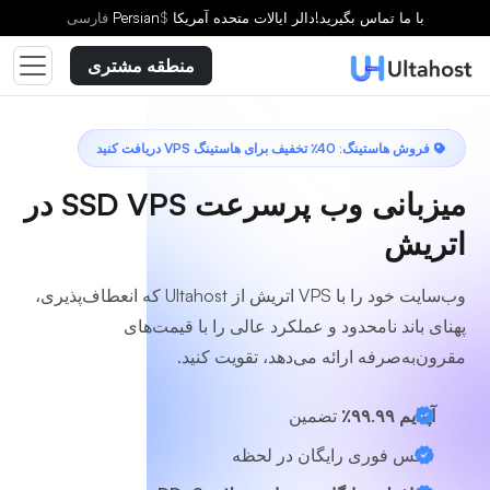
یک طرح انتخاب کنید
با ما تماس بگیرید!
دالر ایالات متحده آمریکا
$
Persian
فارسى
منطقه مشتری
فروش هاستینگ: 40٪ تخفیف برای هاستینگ VPS دریافت کنید
میزبانی وب پرسرعت SSD VPS در
اتریش
وب‌سایت خود را با VPS اتریش از Ultahost که انعطاف‌پذیری،
پهنای باند نامحدود و عملکرد عالی را با قیمت‌های
مقرون‌به‌صرفه ارائه می‌دهد، تقویت کنید.
آپتایم ۹۹.۹۹٪
تضمین
عکس فوری رایگان در لحظه