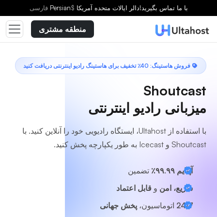
یک طرح انتخاب کنید
با ما تماس بگیرید!
دالر ایالات متحده آمریکا
$
Persian
فارسى
منطقه مشتری
فروش هاستینگ: 40٪ تخفیف برای هاستینگ رادیو اینترنتی دریافت کنید
Shoutcast
میزبانی رادیو اینترنتی
با استفاده از Ultahost، ایستگاه رادیویی خود را آنلاین کنید. با
Shoutcast و Icecast به طور یکپارچه پخش کنید.
آپتایم ۹۹.۹۹٪
تضمین
سریع، امن
و
قابل اعتماد
24/7
اتوماسیون،
پخش جهانی