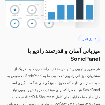
کنترل کامل
میزبانی آسان و قدرتمند رادیو با
SonicPanel
هر سرور رادیویی را تنها در ۵۵ ثانیه راه‌اندازی کنید. هر یک از
مشتریان میزبانی رادیوی تحت وب ما به SonicPanel مخصوص به
خود دسترسی دارند که مجهز به ویژگی‌های شگفت‌انگیزی است.
SonicPanel هر آنچه را که برای موفقیت در پخش رادیویی نیاز
دارید، از جمله قابلیت‌های کامل AutoDJ، Shoutcast نسخه ۱،
نسخه ۲.۵، نسخه ۲.۶ و IceCast، از طریق سرویس آنلاین میزبانی