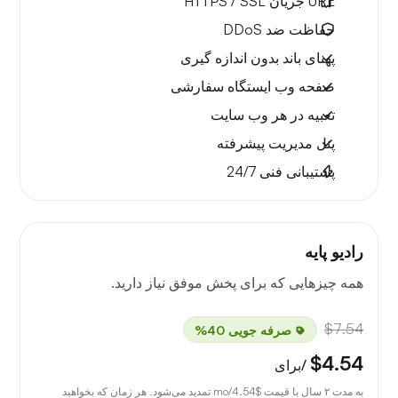
URL جریان HTTPS / SSL
حفاظت ضد DDoS
پهنای باند بدون اندازه گیری
صفحه وب ایستگاه سفارشی
تعبیه در هر وب سایت
پنل مدیریت پیشرفته
پشتیبانی فنی 24/7
رادیو پایه
همه چیزهایی که برای پخش موفق نیاز دارید.
$7.54
صرفه جویی 40%
$4.54
/برای
به مدت ۲ سال با قیمت
$4.54
/mo تمدید می‌شود. هر زمان که بخواهید