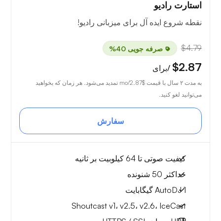
استارت رادیو
نقطه شروع ایده آل برای میزبانی رادیو!
$4.79
صرفه جویی 40%
$2.87
/برای
به مدت ۲ سال با قیمت
$2.87
/mo تمدید می‌شود. هر زمان که بخواهید
می‌توانید لغو کنید.
سفارش
کیفیت صوتی تا 64 کیلوبیت بر ثانیه
حداکثر 50 شنونده
AutoDJ 1 گیگابایت
Shoutcast v1، v2.5، v2.6، IceCast