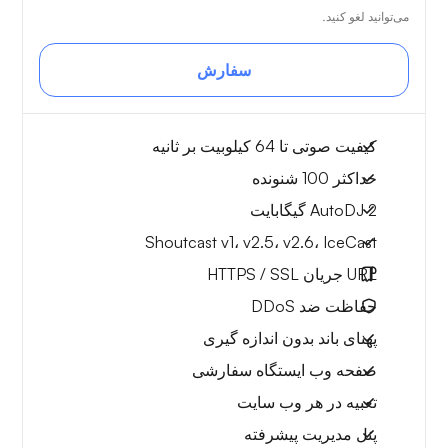
می‌توانید لغو کنید.
سفارش
کیفیت صوتی تا 64 کیلوبیت بر ثانیه
حداکثر 100 شنونده
AutoDJ 2 گیگابایت
Shoutcast v1، v2.5، v2.6، IceCast
URL جریان HTTPS / SSL
حفاظت ضد DDoS
پهنای باند بدون اندازه گیری
صفحه وب ایستگاه سفارشی
تعبیه در هر وب سایت
پنل مدیریت پیشرفته