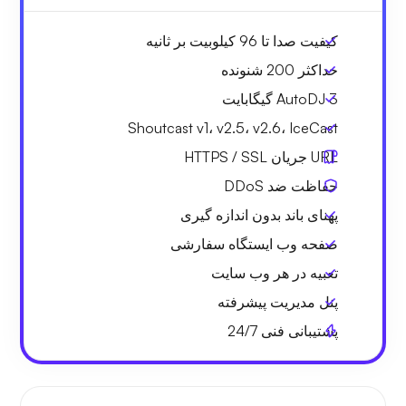
کیفیت صدا تا 96 کیلوبیت بر ثانیه
حداکثر 200 شنونده
AutoDJ 3 گیگابایت
Shoutcast v1، v2.5، v2.6، IceCast
URL جریان HTTPS / SSL
حفاظت ضد DDoS
پهنای باند بدون اندازه گیری
صفحه وب ایستگاه سفارشی
تعبیه در هر وب سایت
پنل مدیریت پیشرفته
پشتیبانی فنی 24/7