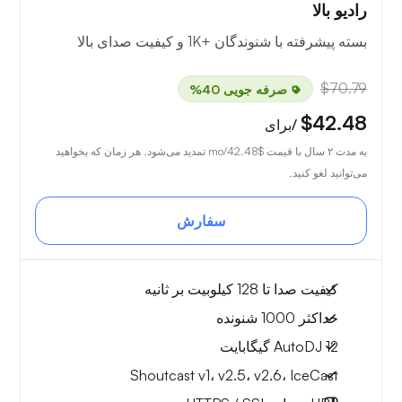
رادیو بالا
بسته پیشرفته با شنوندگان +1K و کیفیت صدای بالا
$70.79
صرفه جویی 40%
$42.48
/برای
به مدت ۲ سال با قیمت
$42.48
/mo تمدید می‌شود. هر زمان که بخواهید
می‌توانید لغو کنید.
سفارش
کیفیت صدا تا 128 کیلوبیت بر ثانیه
حداکثر 1000 شنونده
AutoDJ 12 گیگابایت
Shoutcast v1، v2.5، v2.6، IceCast