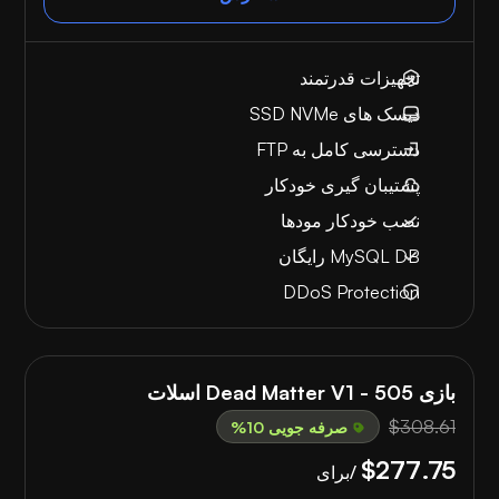
تجهیزات قدرتمند
دیسک های SSD NVMe
دسترسی کامل به FTP
پشتیبان گیری خودکار
نصب خودکار مودها
MySQL DB رایگان
DDoS Protection
بازی Dead Matter V1 - 505 اسلات
$308.61
صرفه جویی 10%
$277.75
/برای