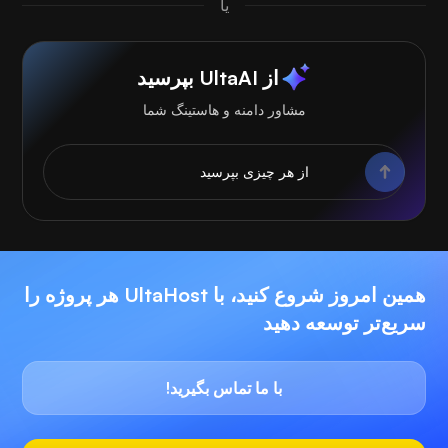
یا
از UltaAI بپرسید
مشاور دامنه و هاستینگ شما
همین امروز شروع کنید، با UltaHost هر پروژه را
سریع‌تر توسعه دهید
با ما تماس بگیرید!