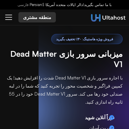
با ما تماس بگیرید!
دالر ایالات متحده آمریکا
$
Persian
فارسى
منطقه مشتری
فروش ویژه هاستینگ: ۴۰٪ تخفیف بگیرید
میزبانی سرور بازی Dead Matter
V1
با اجاره سرور بازی Dead Matter V1 شدت را افزایش دهید! یک
کمپین فراگیر و شخصیت محور را تجربه کنید که شما را در لبه
صندلی خود رها می کند. سرور Dead Matter V1 خود را در 55
ثانیه راه اندازی کنید.
فوراً آنلاین شوید
مدیریت آسان