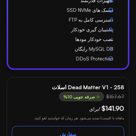
تجهیزات قدرتمند
دیسک های SSD NVMe
دسترسی کامل به FTP
پشتیبان گیری خودکار
نصب خودکار مودها
MySQL DB رایگان
DDoS Protection
Dead Matter V1 - 258 اسلات
$157.67
صرفه جویی 10%
$141.90
/برای
ماهانه با {قیمت} تمدید می‌شود. هر زمان که خواستید لغو کنید.
سفارش