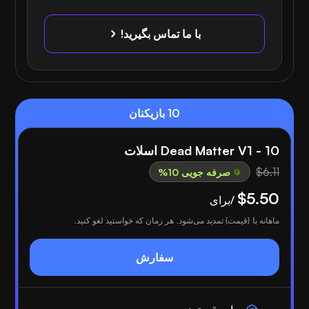
با ما تماس بگیرید!
10 بازیکنان
Dead Matter V1 - 10 اسلات
$6.11
صرفه جویی 10%
$5.50
/برای
ماهانه با {قیمت} تمدید می‌شود. هر زمان که خواستید لغو کنید.
سفارش