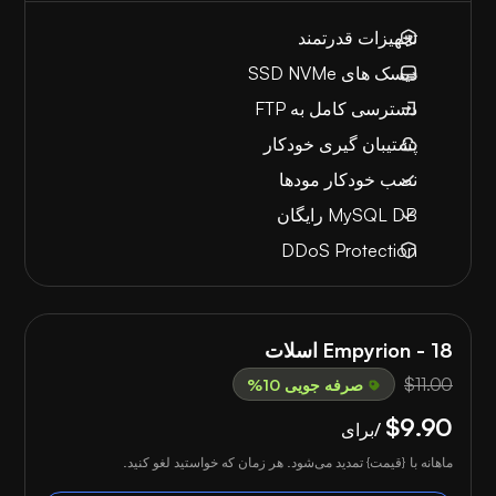
تجهیزات قدرتمند
دیسک های SSD NVMe
دسترسی کامل به FTP
پشتیبان گیری خودکار
نصب خودکار مودها
MySQL DB رایگان
DDoS Protection
Empyrion - 18 اسلات
$11.00
صرفه جویی 10%
$9.90
/برای
ماهانه با {قیمت} تمدید می‌شود. هر زمان که خواستید لغو کنید.