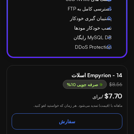
دسترسی کامل به FTP
پشتیبان گیری خودکار
نصب خودکار مودها
MySQL DB رایگان
DDoS Protection
Empyrion - 14 اسلات
$8.56
صرفه جویی 10%
$7.70
/برای
ماهانه با {قیمت} تمدید می‌شود. هر زمان که خواستید لغو کنید.
سفارش