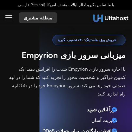
با ما تماس بگیرید!
دالر ایالات متحده آمریکا
$
Persian
فارسى
منطقه مشتری
فروش ویژه هاستینگ: ۴۰٪ تخفیف بگیرید
میزبانی سرور بازی Empyrion
با اجاره سرور بازی Empyrion شدت را افزایش دهید! یک
کمپین فراگیر و شخصیت محور را تجربه کنید که شما را در لبه
صندلی خود رها می کند. سرور Empyrion خود را در 55 ثانیه
راه اندازی کنید.
فوراً آنلاین شوید
مدیریت آسان
محافظت رایگان در برابر حملات DDoS