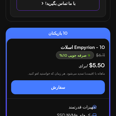
با ما تماس بگیرید!
10 بازیکنان
Empyrion - 10 اسلات
$6.11
صرفه جویی 10%
$5.50
/برای
ماهانه با {قیمت} تمدید می‌شود. هر زمان که خواستید لغو کنید.
سفارش
تجهیزات قدرتمند
دیسک های SSD NVMe