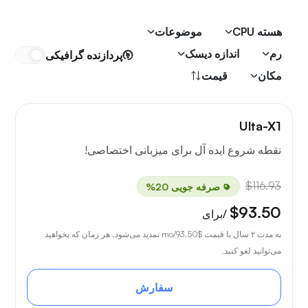
هسته CPU
موضوعات
رم
اندازه دیسک
پردازنده گرافیکی
مکان
قیمت
Ulta-X1
نقطه شروع ایده آل برای میزبانی اختصاصی!
$116.93
صرفه جویی 20%
$93.50
/برای
به مدت ۲ سال با قیمت
$93.50
/mo تمدید می‌شود. هر زمان که بخواهید
می‌توانید لغو کنید.
سفارش