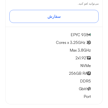
می‌توانید لغو کنید.
سفارش
EPYC 9354
32 Cores x 3.25GHz
Max 3.8GHz
2x
1.92TB
NVMe
256GB
RAM
DDR5
Gbit/s
1
Port