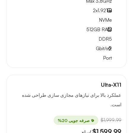
Max 3.8GHz
2x
1.92TB
NVMe
512GB
RAM
DDR5
Gbit/s
2
Port
Ulta-X11
عملکرد بالا برای نیازهای مجازی سازی طراحی شده
است.
$1,999.99
صرفه جویی 20%
$1,599.99
/برای