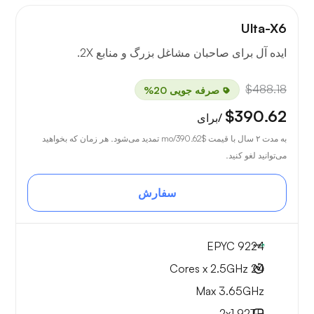
Ulta-X6
ایده آل برای صاحبان مشاغل بزرگ و منابع 2X.
$488.18
صرفه جویی 20%
$390.62
/برای
به مدت ۲ سال با قیمت
$390.62
/mo تمدید می‌شود. هر زمان که بخواهید
می‌توانید لغو کنید.
سفارش
EPYC 9224
24 Cores x 2.5GHz
Max 3.65GHz
2x
1.92TB