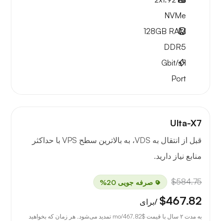
NVMe
128GB
RAM
DDR5
Gbit/s
1
Port
Ulta-X7
قبل از انتقال به VDS، به بالاترین سطح VPS با حداکثر
منابع نیاز دارید.
$584.75
صرفه جویی 20%
$467.82
/برای
به مدت ۲ سال با قیمت
$467.82
/mo تمدید می‌شود. هر زمان که بخواهید