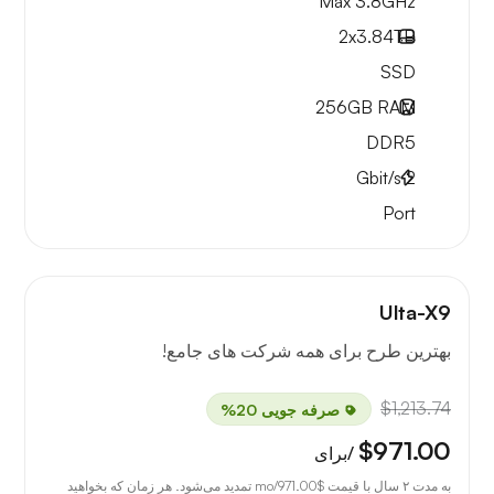
Max 3.8GHz
2x
3.84TB
SSD
256GB
RAM
DDR5
Gbit/s
2
Port
Ulta-X9
بهترین طرح برای همه شرکت های جامع!
$1,213.74
صرفه جویی 20%
$971.00
/برای
به مدت ۲ سال با قیمت
$971.00
/mo تمدید می‌شود. هر زمان که بخواهید