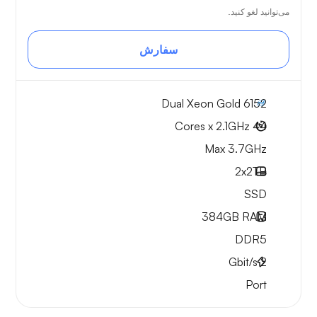
می‌توانید لغو کنید.
سفارش
Dual Xeon Gold 6152
44 Cores x 2.1GHz
Max 3.7GHz
2x
2TB
SSD
384GB
RAM
DDR5
Gbit/s
2
Port