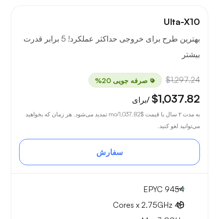
Ulta-X10
بهترین طرح برای خروجی حداکثر عملکرد! 5 برابر قدرت
بیشتر
$1,297.24
صرفه جویی 20%
$1,037.82
/برای
به مدت ۲ سال با قیمت
$1,037.82
/mo تمدید می‌شود. هر زمان که بخواهید
می‌توانید لغو کنید.
سفارش
EPYC 9454
48 Cores x 2.75GHz