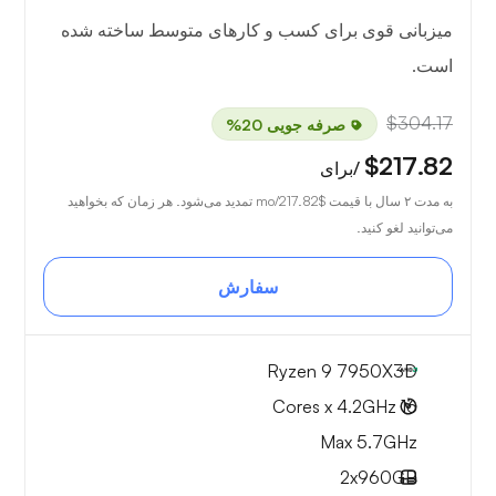
میزبانی قوی برای کسب و کارهای متوسط ساخته شده
است.
$304.17
صرفه جویی 20%
$217.82
/برای
به مدت ۲ سال با قیمت
$217.82
/mo تمدید می‌شود. هر زمان که بخواهید
می‌توانید لغو کنید.
سفارش
Ryzen 9 7950X3D
16 Cores x 4.2GHz
Max 5.7GHz
2x
960GB