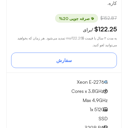
کاره.
$152.87
صرفه جویی 20%
$122.25
/برای
به مدت ۲ سال با قیمت
$122.25
/mo تمدید می‌شود. هر زمان که بخواهید
می‌توانید لغو کنید.
سفارش
Xeon E-2276G
6 Cores x 3.8GHz
Max 4.9GHz
1x
512GB
SSD
32GB
RAM