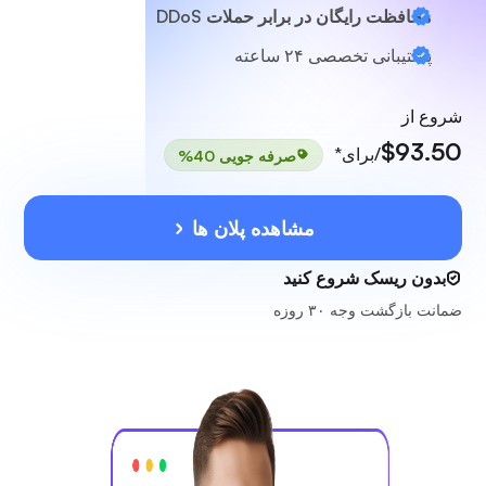
محافظت رایگان در برابر حملات DDoS
پشتیبانی تخصصی
۲۴ ساعته
شروع از
$93.50
/برای*
صرفه جویی 40%
مشاهده پلان ها
بدون ریسک شروع کنید
ضمانت بازگشت وجه ۳۰ روزه