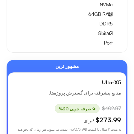
NVMe
64GB
RAM
DDR5
Gbit/s
1
Port
مشهور ترین
Ulta-X5
منابع پیشرفته برای گسترش پروژه‌ها.
$402.87
صرفه جویی 20%
$273.99
/برای
به مدت ۲ سال با قیمت
$273.99
/mo تمدید می‌شود. هر زمان که بخواهید