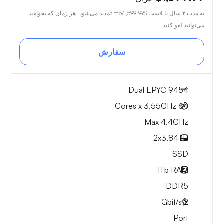
به مدت ۲ سال با قیمت
$1,599.99
/mo تمدید می‌شود. هر زمان که بخواهید
می‌توانید لغو کنید.
سفارش
Dual EPYC 9454
64 Cores x 3.55GHz
Max 4.4GHz
2x
3.84TB
SSD
1Tb
RAM
DDR5
Gbit/s
2
Port