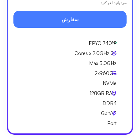
می‌توانید لغو کنید.
سفارش
EPYC 7401P
24 Cores x 2.0GHz
Max 3.0GHz
2x
960GB
NVMe
128GB
RAM
DDR4
Gbit/s
1
Port