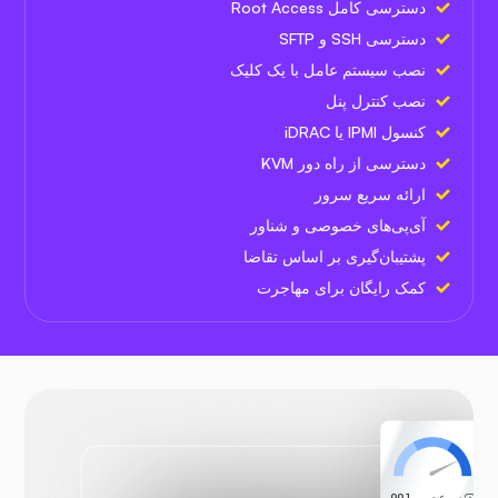
دسترسی کامل Root Access
دسترسی SSH و SFTP
نصب سیستم عامل با یک کلیک
نصب کنترل پنل
کنسول IPMI یا iDRAC
دسترسی از راه دور KVM
ارائه سریع سرور
آی‌پی‌های خصوصی و شناور
پشتیبان‌گیری بر اساس تقاضا
کمک رایگان برای مهاجرت
سرعت
99.1