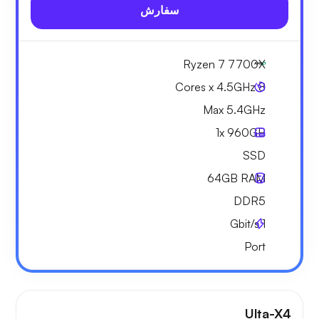
سفارش
Ryzen 7 7700X
8 Cores x 4.5GHz
Max 5.4GHz
1x
960GB
SSD
64GB
RAM
DDR5
Gbit/s
1
Port
Ulta-X4