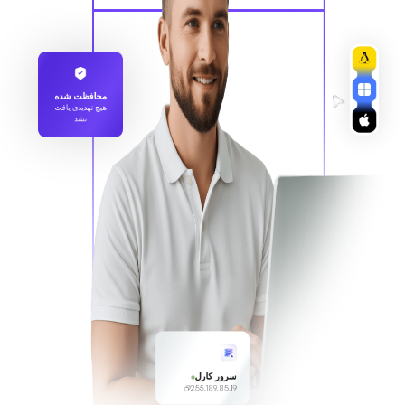
محافظت شده
هیچ تهدیدی یافت
نشد
سرور کارل
255.189.85.19