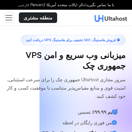
یک طرح انتخاب کنید
با ما تماس بگیرید!
دالر ایالات متحده آمریکا
$
Persian
فارسى
منطقه مشتری
فروش هاستینگ: 40٪ تخفیف برای هاستینگ VPS دریافت کنید
میزبانی وب سریع و امن VPS
جمهوری چک
سرور مجازی UltaHost جمهوری چک را برای سرعت استثنایی،
امنیت قوی و منابع مقیاس‌پذیر متناسب با موفقیت کسب و کار
خود کشف کنید.
آپتایم ۹۹.۹۹٪
تضمین
عکس فوری رایگان در لحظه