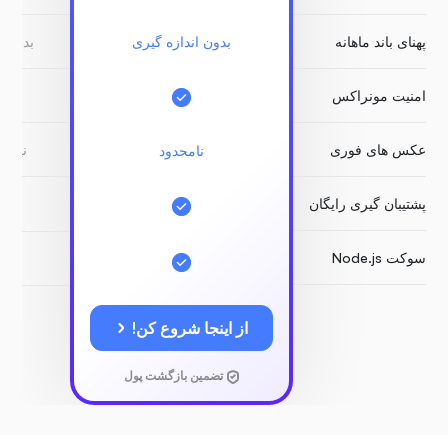
پهنای باند ماهانه
بدون اندازه گیری
بدون ا
امنیت مونراکس
عکس های فوری
نیاز 
نامحدود
پشتیبان گیری رایگان
سوکت Node.js
از اینجا شروع کن!
تضمین بازگشت پول