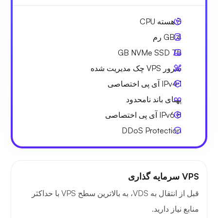
3
هسته CPU
4 GB
رم
NVMe SSD
75 GB
سرور VPS چک مدیریت شده
1 IPv4
آی پی اختصاصی
پهنای باند نامحدود
8 IPv6
آی پی اختصاصی
DDoS Protection
VPS سرمایه گذاری
قبل از انتقال به VDS، به بالاترین سطح VPS با حداکثر
منابع نیاز دارید.