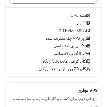
1
هسته CPU
1 GB
رم
NVMe SSD
30 GB
سرور VPS چک مدیریت شده
1 IPv4
آی پی اختصاصی
4 IPv6
آی پی اختصاصی
رایگان
گواهی (های) SSL رایگان
رایگان
30 روز
باز پرداخت رایگان
VPS تجاری
میزبانی قوی برای کسب و کارهای متوسط ساخته شده
است.