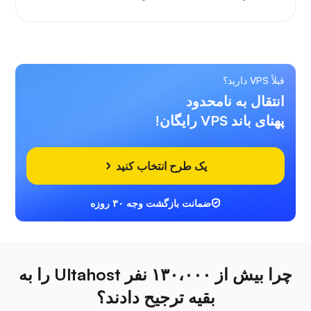
قبلاً VPS دارید؟
انتقال به نامحدود
پهنای باند VPS رایگان!
یک طرح انتخاب کنید
ضمانت بازگشت وجه ۳۰ روزه
چرا بیش از ۱۳۰،۰۰۰ نفر Ultahost را به
بقیه ترجیح دادند؟