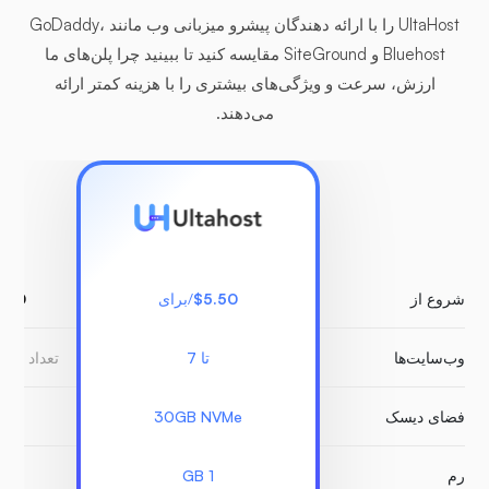
UltaHost را با ارائه دهندگان پیشرو میزبانی وب مانند GoDaddy،
Bluehost و SiteGround مقایسه کنید تا ببینید چرا پلن‌های ما
ارزش، سرعت و ویژگی‌های بیشتری را با هزینه کمتر ارائه
می‌دهند.
شروع از
$5.50
/برای
5.00
وب‌سایت‌ها
تا 7
تعداد نام
فضای دیسک
30GB NVMe
B
رم
1 GB