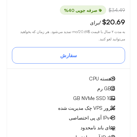
$34.49
صرفه جویی 40%
$20.69
/برای
به مدت ۲ سال با قیمت
$20.69
/mo تمدید می‌شود. هر زمان که بخواهید
می‌توانید لغو کنید.
سفارش
4
هسته CPU
6 GB
رم
NVMe SSD
100 GB
سرور VPS چک مدیریت شده
1 IPv4
آی پی اختصاصی
پهنای باند نامحدود