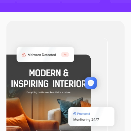
داکر
اوپن وی پی ان
ووکامرس
لاراول