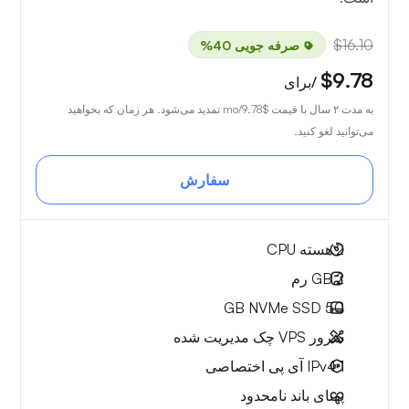
$16.10
صرفه جویی 40%
$9.78
/برای
به مدت ۲ سال با قیمت
$9.78
/mo تمدید می‌شود. هر زمان که بخواهید
می‌توانید لغو کنید.
سفارش
2
هسته CPU
2 GB
رم
NVMe SSD
50 GB
سرور VPS چک مدیریت شده
1 IPv4
آی پی اختصاصی
پهنای باند نامحدود