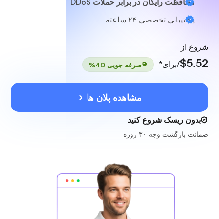
محافظت رایگان در برابر حملات DDoS
پشتیبانی تخصصی
۲۴ ساعته
شروع از
$5.52
/برای*
صرفه جویی 40%
مشاهده پلان ها
بدون ریسک شروع کنید
ضمانت بازگشت وجه ۳۰ روزه