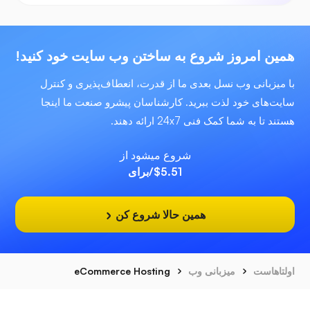
همین امروز شروع به ساختن وب سایت خود کنید!
با میزبانی وب نسل بعدی ما از قدرت، انعطاف‌پذیری و کنترل
سایت‌های خود لذت ببرید. کارشناسان پیشرو صنعت ما اینجا
هستند تا به شما کمک فنی 24x7 ارائه دهند.
شروع میشود از
$5.51
/برای
همین حالا شروع کن
اولتاهاست
میزبانی وب
eCommerce Hosting