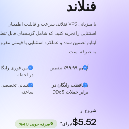
فنلاند
با میزبانی VPS فنلاند، سرعت و قابلیت اطمینان
استثنایی را تجربه کنید، که شامل گزینه‌های قابل تنظی
آپتایم تضمین شده و عملکرد استثنایی با قیمتی مقرو
به صرفه است.
آپتایم ۹۹.۹۹٪
تضمین
عکس فوری رایگا
در لحظه
محافظت رایگان در
پشتیبانی تخصصی
برابر حملات DDoS
ساعته
شروع از
$5.52
/برای*
صرفه جویی 40%