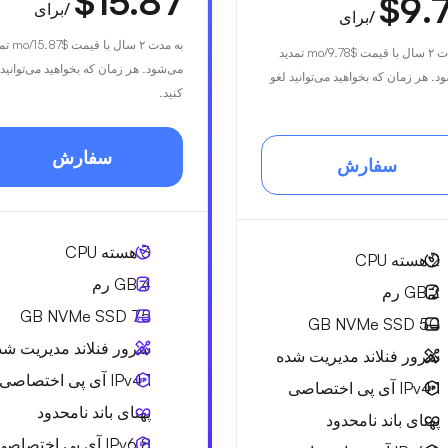
$15.87
$9.
/برای
/برای
به مدت ۲ سال با قیمت
$15.87
/mo 
با قیمت
$9.78
/mo تمدید
می‌شود. هر زمان که بخواهید می‌توانید 
د. هر زمان که بخواهید می‌توانید لغو
کنید.
سفارش
سفارش
3
هسته CPU
2
هسته CPU
4 GB
رم
2 GB
رم
NVMe SSD
75 GB
NVMe SSD
50 GB
سرور فنلاند مدیریت شد
سرور فنلاند مدیریت شده
1 IPv4
آی پی اختصاصی
1 IPv4
آی پی اختصاصی
پهنای باند نامحدود
پهنای باند نامحدود
8 IPv6
آی پی اختصاصی