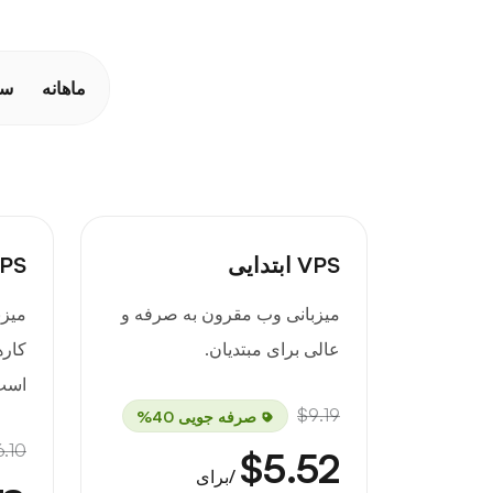
ماهانه
سا
VPS ابتدایی
VPS تج
میزبانی وب مقرون به صرفه و
میزب
عالی برای مبتدیان.
کار
است
$9.19
صرفه جویی 40%
6.10
$5.52
/برای