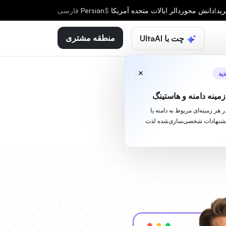
ید!
دانش محور
دالر ایالات متحده آمریکا
$
Persian
فارسى
منطقه مشتری
چت با UltaAI
ید
مینه دامنه و هاستینگ
ا در هر زمینه‌ای مربوط به دامنه یا
یشنهادات شخصی‌سازی‌شده لذت