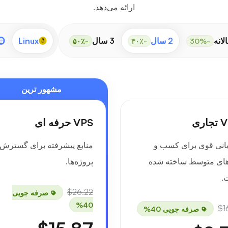
ارائه می‌دهد.
لانه
2 سال
3 سال
Linux
-۵۰٪
-۴۰٪
-30%
مشهور ترین
اری
VPS حرفه ای
انی قوی برای کسب و
منابع پیشرفته برای گسترش
های متوسط ساخته شده
پروژه‌ها.
.
$26.22
صرفه جویی
40%
$1
صرفه جویی 40%