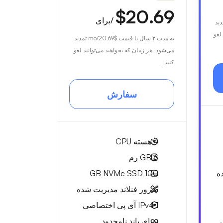
$20.69
/برای
تمدید
لغو
به مدت ۲ سال با قیمت
$20.69
/mo تمدید
می‌شود. هر زمان که بخواهید می‌توانید لغو
کنید.
سفارش
4
هسته CPU
6 GB
رم
ه
100 GB
NVMe SSD
سرور فنلاند مدیریت شده
1 IPv4
آی پی اختصاصی
پهنای باند نامحدود