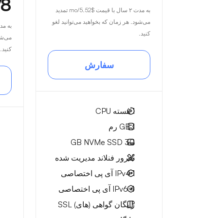
78
به مدت ۲ سال با قیمت
$5.52
/mo تمدید
می‌شود. هر زمان که بخواهید می‌توانید لغو
به مدت ۲ سال 
کنید.
می‌شو
کنید.
سفارش
1
هسته CPU
1 GB
رم
NVMe SSD
30 GB
سرور فنلاند مدیریت شده
1 IPv4
آی پی اختصاصی
4 IPv6
آی پی اختصاصی
رایگان
گواهی (های) SSL