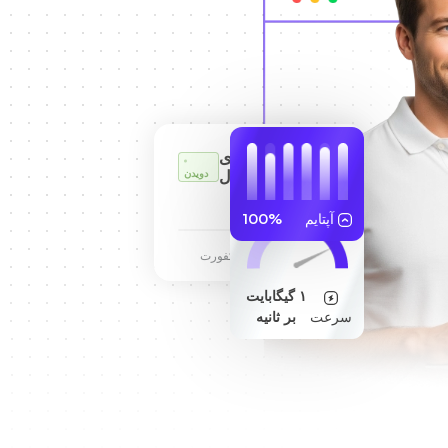
سرور مجازی
کارل
دویدن
255.189.85.19
آپتایم
100%
مرکز داده فرانکفورت
۱ گیگابایت
سرعت
بر ثانیه