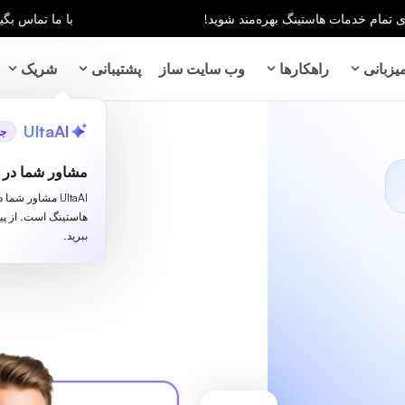
با ما تماس بگیر
زبانی
راهکارها
وب سایت ساز
پشتیبانی
شریک
UltaAI
جد
مشاور شما در ز
UltaAI مشاور شم
هاستینگ است. از پ
ببرید.