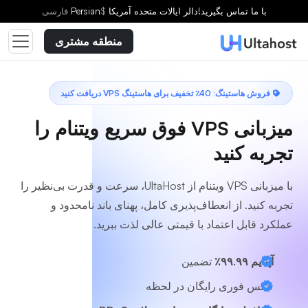
یک طرح انتخاب کنید
با ما تماس بگیرید!
دالر ایالات متحده آمریکا
$
Persian
فارسى
منطقه مشتری
فروش هاستینگ: 40٪ تخفیف برای هاستینگ VPS دریافت کنید
میزبانی VPS فوق سریع ویتنام را
تجربه کنید
با میزبانی VPS ویتنام از UltaHost، سرعت و قدرت بی‌نظیر را
تجربه کنید. از انعطاف‌پذیری کامل، پهنای باند نامحدود و
عملکرد قابل اعتماد با قیمتی عالی لذت ببرید.
آپتایم ۹۹.۹۹٪
تضمین
عکس فوری رایگان در لحظه