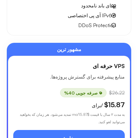
پهنای باند نامحدود
6 IPv6
آی پی اختصاصی
DDoS Protection
مشهور ترین
VPS حرفه ای
منابع پیشرفته برای گسترش پروژه‌ها.
$26.22
صرفه جویی 40%
$15.87
/برای
به مدت ۲ سال با قیمت
$15.87
/mo تمدید می‌شود. هر زمان که بخواهید
می‌توانید لغو کنید.