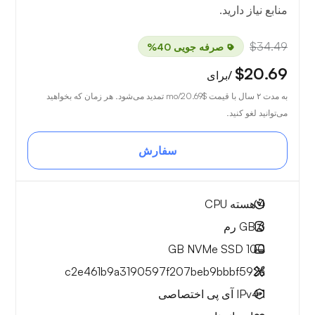
منابع نیاز دارید.
$34.49
صرفه جویی 40%
$20.69
/برای
به مدت ۲ سال با قیمت
$20.69
/mo تمدید می‌شود. هر زمان که بخواهید
می‌توانید لغو کنید.
سفارش
4
هسته CPU
6 GB
رم
NVMe SSD
100 GB
c2e461b9a3190597f207beb9bbbf592a
1 IPv4
آی پی اختصاصی