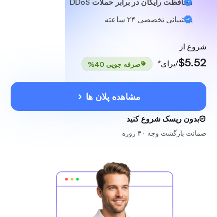
محافظت رایگان در برابر حملات DDoS
پشتیبانی تخصصی
۲۴ ساعته
شروع از
$5.52
/برای*
صرفه جویی 40%
مشاهده پلان ها
بدون ریسک شروع کنید
ضمانت بازگشت وجه ۳۰ روزه