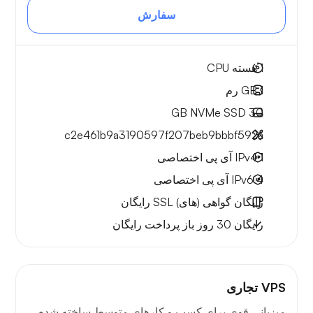
سفارش
1
هسته CPU
1 GB
رم
NVMe SSD
30 GB
c2e461b9a3190597f207beb9bbbf592a
1 IPv4
آی پی اختصاصی
4 IPv6
آی پی اختصاصی
رایگان
گواهی (های) SSL رایگان
رایگان
30 روز
باز پرداخت رایگان
VPS تجاری
میزبانی قوی برای کسب و کارهای متوسط ساخته شده