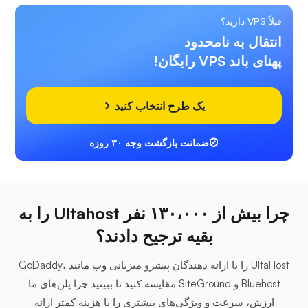
قبلاً VPS دارید؟
انتقال به نامحدود
پهنای باند VPS رایگان!
یک طرح انتخاب کنید
ضمانت بازگشت وجه ۳۰ روزه
چرا بیش از ۱۳۰،۰۰۰ نفر Ultahost را به
بقیه ترجیح دادند؟
UltaHost را با ارائه دهندگان پیشرو میزبانی وب مانند GoDaddy،
Bluehost و SiteGround مقایسه کنید تا ببینید چرا پلن‌های ما
ارزش، سرعت و ویژگی‌های بیشتری را با هزینه کمتر ارائه