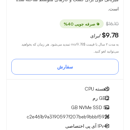
است.
$16.10
صرفه جویی 40%
$9.78
/برای
به مدت ۲ سال با قیمت
$9.78
/mo تمدید می‌شود. هر زمان که بخواهید
می‌توانید لغو کنید.
سفارش
2
هسته CPU
2 GB
رم
NVMe SSD
50 GB
c2e461b9a3190597f207beb9bbbf592a
1 IPv4
آی پی اختصاصی