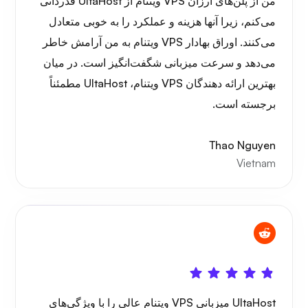
من از پلن‌های ارزان VPS ویتنام از UltaHost قدردانی
پلی‌تیوب
می‌کنم، زیرا آنها هزینه و عملکرد را به خوبی متعادل
می‌کنند. اوراق بهادار VPS ویتنام به من آرامش خاطر
می‌دهد و سرعت میزبانی شگفت‌انگیز است. در میان
بهترین ارائه دهندگان VPS ویتنام، UltaHost مطمئناً
پورتینر
برجسته است.
Thao Nguyen
Vietnam
گرافانا
UltaHost میزبانی VPS ویتنام عالی را با ویژگی‌های