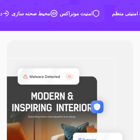
له امنیتی منظم
امنیت مونراکس
محیط صحنه سازی
داکر
اوپن وی پی ان
ووکامرس