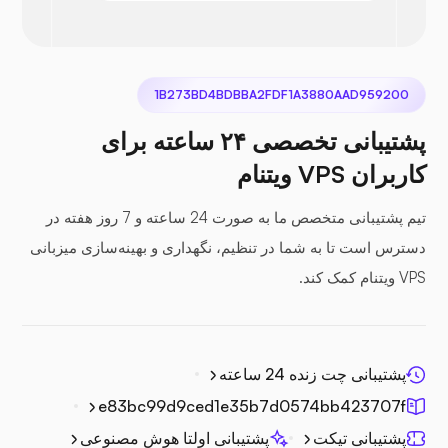
1B273BD4BDBBA2FDF1A3880AAD959200
نکست کلود
پشتیبانی تخصصی ۲۴ ساعته برای
کاربران VPS ویتنام
تیم پشتیبانی متخصص ما به صورت 24 ساعته و 7 روز هفته در
سی‌فایل
دسترس است تا به شما در تنظیم، نگهداری و بهینه‌سازی میزبانی
VPS ویتنام کمک کند.
پشتیبانی چت زنده 24 ساعته
فتوپریسم
e83bc99d9ced1e35b7d0574bb423707f
پشتیبانی تیکت
پشتیبانی اولتا هوش مصنوعی