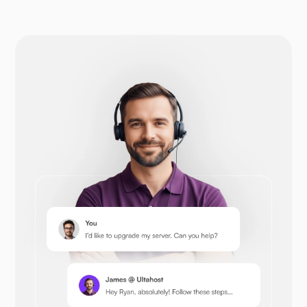
افزونه WP-extendify
دروپال
اوپن‌کارت
پرستاشاپ