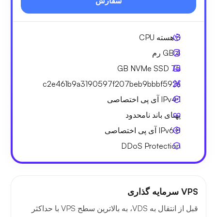
سفارش
3
هسته CPU
4 GB
رم
NVMe SSD
75 GB
c2e461b9a3190597f207beb9bbbf592a
1 IPv4
آی پی اختصاصی
پهنای باند نامحدود
8 IPv6
آی پی اختصاصی
DDoS Protection
VPS سرمایه گذاری
قبل از انتقال به VDS، به بالاترین سطح VPS با حداکثر