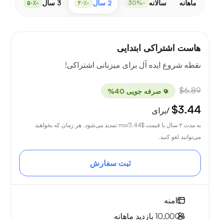
ماهانه
سالانه
2 سال
3 سال
-۵۰٪
-۴۰٪
-30%
هاست اشتراکی ابتدایی
نقطه شروع ایده آل برای میزبانی اشتراکی!
$6.89
صرفه جویی 40%
$3.44
/برای
به مدت ۲ سال با قیمت
$3.44
/mo تمدید می‌شود. هر زمان که بخواهید
می‌توانید لغو کنید.
ثبت سفارش
1
دامنه
~10,000
بازدید ماهانه