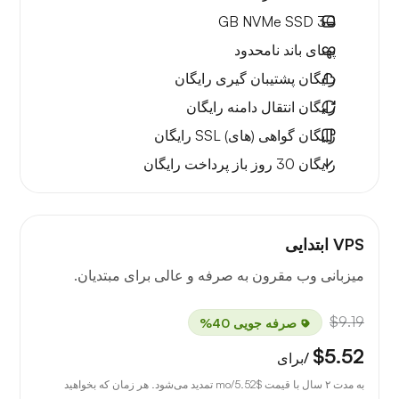
NVMe SSD
30 GB
پهنای باند نامحدود
رایگان
پشتیبان گیری رایگان
رایگان
انتقال دامنه رایگان
رایگان
گواهی (های) SSL رایگان
رایگان
30 روز
باز پرداخت رایگان
VPS ابتدایی
میزبانی وب مقرون به صرفه و عالی برای مبتدیان.
$9.19
صرفه جویی 40%
$5.52
/برای
به مدت ۲ سال با قیمت
$5.52
/mo تمدید می‌شود. هر زمان که بخواهید