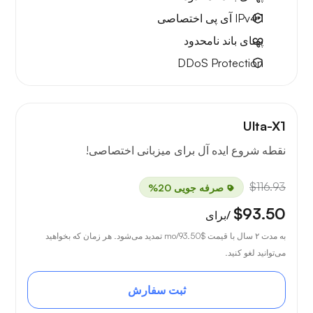
1 IPv4
آی پی اختصاصی
پهنای باند نامحدود
DDoS Protection
Ulta-X1
نقطه شروع ایده آل برای میزبانی اختصاصی!
$116.93
صرفه جویی 20%
$93.50
/برای
به مدت ۲ سال با قیمت
$93.50
/mo تمدید می‌شود. هر زمان که بخواهید
می‌توانید لغو کنید.
ثبت سفارش