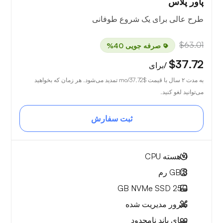
پاور پلاس
طرح عالی برای یک شروع طوفانی
$63.01
صرفه جویی 40%
$37.72
/برای
به مدت ۲ سال با قیمت
$37.72
/mo تمدید می‌شود. هر زمان که بخواهید
می‌توانید لغو کنید.
ثبت سفارش
4
هسته CPU
8 GB
رم
NVMe SSD
250 GB
سرور مدیریت شده
پهنای باند نامحدود