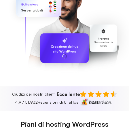
Ultraveloce
Server globali
Protetto
Nessuna minaccia
trovata
Creazione del tuo
sito WordPress
Eccellente
Giudizi dei nostri clienti
4.9 / 5
1,932
Recensioni di UltaHost
Piani di hosting WordPress