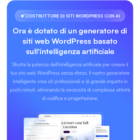
COSTRUTTORE DI SITI WORDPRESS CON AI
Ora è dotato di un generatore di
siti web WordPress basato
sull'intelligenza artificiale
Sfrutta la potenza dell'intelligenza artificiale per creare il
tuo sito web WordPress senza sforzo. Il nostro generatore
intelligente crea siti professionali e di grande impatto in
pochi minuti, eliminando la necessità di complesse attività
di codifica e progettazione.