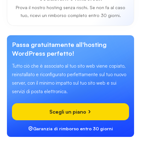
Prova il nostro hosting senza rischi. Se non fa al caso
tuo, ricevi un rimborso completo entro 30 giorni.
Passa gratuitamente all'hosting
WordPress perfetto!
Tutto ciò che è associato al tuo sito web viene copiato,
reinstallato e riconfigurato perfettamente sul tuo nuovo
server, con il minimo impatto sul tuo sito web e sui
servizi di posta elettronica.
Scegli un piano
Garanzia di rimborso entro 30 giorni