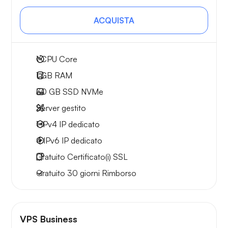
ACQUISTA
1
CPU Core
1 GB
RAM
30 GB
SSD NVMe
Server gestito
1 IPv4
IP dedicato
4 IPv6
IP dedicato
Gratuito
Certificato(i) SSL
Gratuito
30 giorni
Rimborso
VPS Business