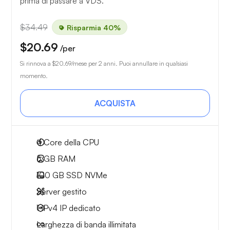
prima di passare a VDS.
$34.49
Risparmia 40%
$20.69
/per
Si rinnova a
$20.69
/mese per 2 anni. Puoi annullare in qualsiasi
momento.
ACQUISTA
4
Core della CPU
6 GB
RAM
100 GB
SSD NVMe
Server gestito
1 IPv4
IP dedicato
Larghezza di
banda illimitata