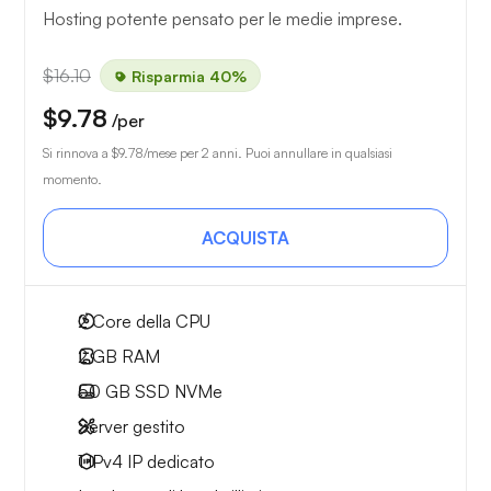
Hosting potente pensato per le medie imprese.
$16.10
Risparmia 40%
$9.78
/per
Si rinnova a
$9.78
/mese per 2 anni. Puoi annullare in qualsiasi
momento.
ACQUISTA
2
Core della CPU
2 GB
RAM
50 GB
SSD NVMe
Server gestito
1 IPv4
IP dedicato