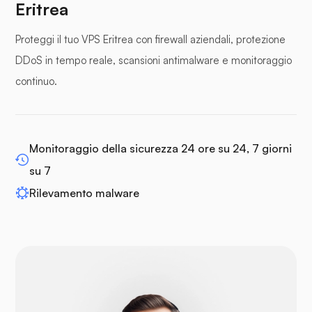
Eritrea
Proteggi il tuo VPS Eritrea con firewall aziendali, protezione
pannelli tampone
DDoS in tempo reale, scansioni antimalware e monitoraggio
continuo.
WP-extendify
Monitoraggio della sicurezza 24 ore su 24, 7 giorni
su 7
Rilevamento malware
Drupal