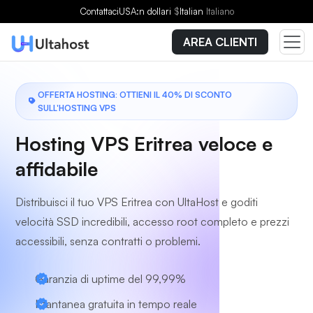
Scegli un piano
Contattaci
USA:n dollari
$
Italian
Italiano
AREA CLIENTI
OFFERTA HOSTING: OTTIENI IL 40% DI SCONTO
SULL'HOSTING VPS
Hosting VPS Eritrea veloce e
affidabile
Distribuisci il tuo VPS Eritrea con UltaHost e goditi
velocità SSD incredibili, accesso root completo e prezzi
accessibili, senza contratti o problemi.
Garanzia di uptime del 99,99%
Istantanea gratuita in tempo reale