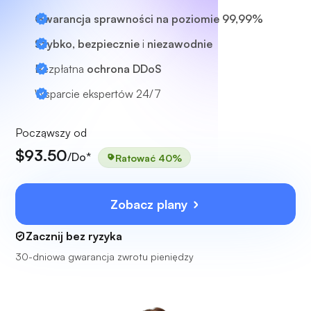
Gwarancja sprawności na poziomie 99,99%
Szybko, bezpiecznie
i
niezawodnie
Bezpłatna
ochrona DDoS
Wsparcie ekspertów
24/7
Począwszy od
$93.50
/Do*
Ratować 40%
Zobacz plany
Zacznij bez ryzyka
30-dniowa gwarancja zwrotu pieniędzy