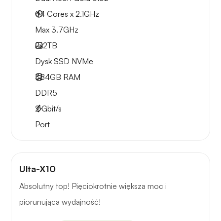
44 Cores x 2.1GHz
Max 3.7GHz
2x
2TB
Dysk SSD NVMe
384GB
RAM
DDR5
2
Gbit/s
Port
Ulta-X10
Absolutny top! Pięciokrotnie większa moc i
piorunująca wydajność!