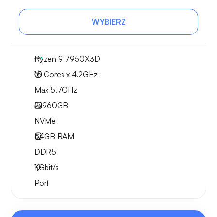
WYBIERZ
Ryzen 9 7950X3D
16 Cores x 4.2GHz
Max 5.7GHz
2x
960GB
NVMe
64GB
RAM
DDR5
1
Gbit/s
Port