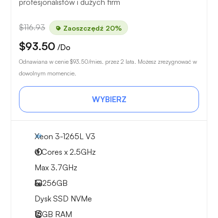
profesjonalistów i dużych firm
$116.93
Zaoszczędź 20%
$93.50
/Do
Odnawiana w cenie
$93.50
/mies. przez 2 lata. Możesz zrezygnować w
dowolnym momencie.
WYBIERZ
Xeon 3-1265L V3
4 Cores x 2.5GHz
Max 3.7GHz
1x
256GB
Dysk SSD NVMe
16GB
RAM