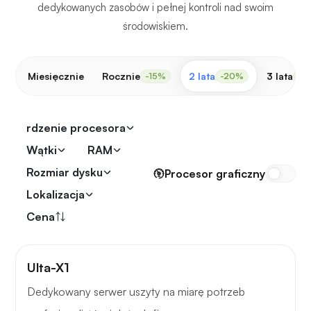
dedykowanych zasobów i pełnej kontroli nad swoim
środowiskiem.
Miesięcznie
Rocznie
2 lata
3 lata
-15%
-20%
-3
rdzenie procesora
Wątki
RAM
Rozmiar dysku
Procesor graficzny
Lokalizacja
Cena
Ulta-X1
Dedykowany serwer uszyty na miarę potrzeb