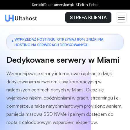
Wybierz plan
Kontakt
Dolar amerykański
$
Polish
Polski
STREFA KLIENTA
WYPRZEDAŻ HOSTINGU: OTRZYMAJ 80% ZNIŻKI NA
HOSTING NA SERWERACH DEDYKOWANYCH
Dedykowane serwery w Miami
Wzmocnij swoje strony internetowe i aplikacje dzięki
dedykowanym serwerom klasy korporacyjnej w
najlepszych centrach danych w Miami. Ciesz się
wyjątkowo niskimi opóźnieniami w grach, streamingu i e-
commerce, a także natychmiastowym provisionowaniem,
pamięcią masową SSD NVMe i pełnym dostępem do
roota z całodobowym wsparciem ekspertów.