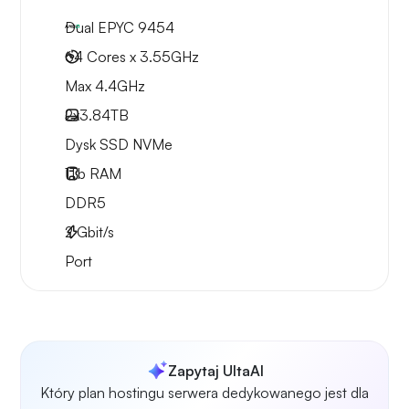
Dual EPYC 9454
64 Cores x 3.55GHz
Max 4.4GHz
2x
3.84TB
Dysk SSD NVMe
1Tb
RAM
DDR5
2
Gbit/s
Port
Zapytaj UltaAI
Który plan hostingu serwera dedykowanego jest dla