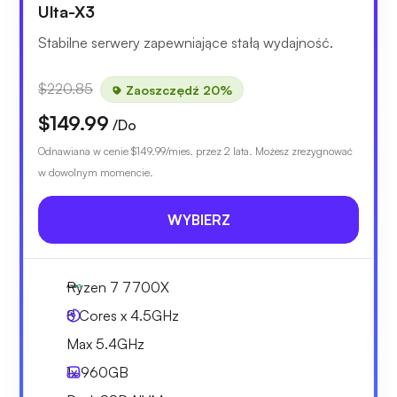
Ulta-X3
Stabilne serwery zapewniające stałą wydajność.
$220.85
Zaoszczędź 20%
$149.99
/Do
Odnawiana w cenie
$149.99
/mies. przez 2 lata. Możesz zrezygnować
w dowolnym momencie.
WYBIERZ
Ryzen 7 7700X
8 Cores x 4.5GHz
Max 5.4GHz
1x
960GB