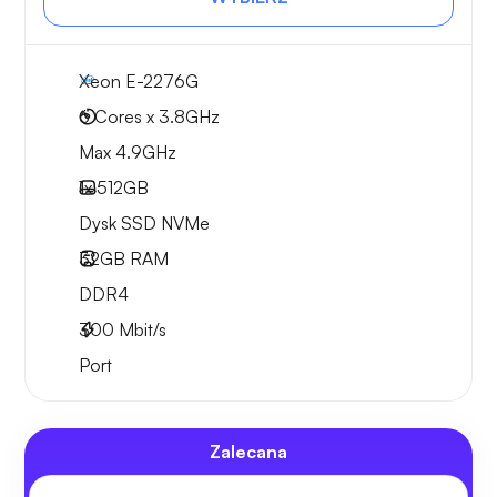
Xeon E-2276G
6 Cores x 3.8GHz
Max 4.9GHz
1x
512GB
Dysk SSD NVMe
32GB
RAM
DDR4
300
Mbit/s
Port
Zalecana