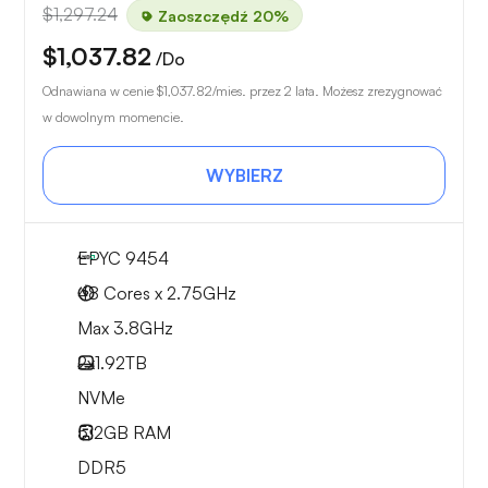
$1,297.24
Zaoszczędź 20%
$1,037.82
/Do
Odnawiana w cenie
$1,037.82
/mies. przez 2 lata. Możesz zrezygnować
w dowolnym momencie.
WYBIERZ
EPYC 9454
48 Cores x 2.75GHz
Max 3.8GHz
2x
1.92TB
NVMe
512GB
RAM
DDR5