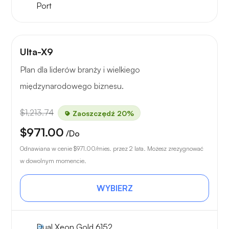
Port
Ulta-X9
Plan dla liderów branży i wielkiego
międzynarodowego biznesu.
$1,213.74
Zaoszczędź 20%
$971.00
/Do
Odnawiana w cenie
$971.00
/mies. przez 2 lata. Możesz zrezygnować
w dowolnym momencie.
WYBIERZ
Dual Xeon Gold 6152