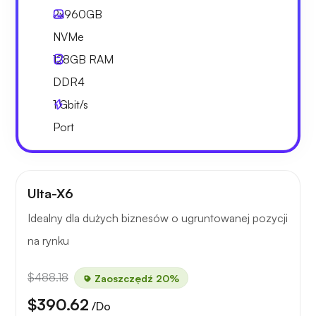
2x
960GB
NVMe
128GB
RAM
DDR4
1
Gbit/s
Port
Ulta-X6
Idealny dla dużych biznesów o ugruntowanej pozycji
na rynku
$488.18
Zaoszczędź 20%
$390.62
/Do