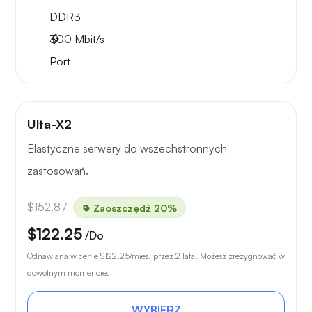
DDR3
300
Mbit/s
Port
Ulta-X2
Elastyczne serwery do wszechstronnych
zastosowań.
$152.87
Zaoszczędź 20%
$122.25
/Do
Odnawiana w cenie
$122.25
/mies. przez 2 lata. Możesz zrezygnować w
dowolnym momencie.
WYBIERZ