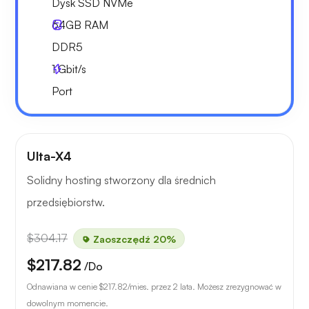
Dysk SSD NVMe
64GB
RAM
DDR5
1
Gbit/s
Port
Ulta-X4
Solidny hosting stworzony dla średnich
przedsiębiorstw.
$304.17
Zaoszczędź 20%
$217.82
/Do
Odnawiana w cenie
$217.82
/mies. przez 2 lata. Możesz zrezygnować w
dowolnym momencie.