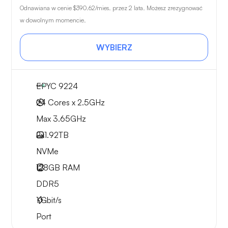
Odnawiana w cenie
$390.62
/mies. przez 2 lata. Możesz zrezygnować
w dowolnym momencie.
WYBIERZ
EPYC 9224
24 Cores x 2.5GHz
Max 3.65GHz
2x
1.92TB
NVMe
128GB
RAM
DDR5
1
Gbit/s
Port