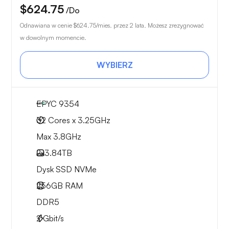
$624.75
/Do
Odnawiana w cenie
$624.75
/mies. przez 2 lata. Możesz zrezygnować
w dowolnym momencie.
WYBIERZ
EPYC 9354
32 Cores x 3.25GHz
Max 3.8GHz
2x
3.84TB
Dysk SSD NVMe
256GB
RAM
DDR5
2
Gbit/s