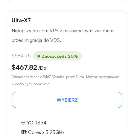
Ulta-X7
Najlepszy poziom VPS z maksymalnymi zasobami
przed migracją do VDS.
$584.75
Zaoszczędź 20%
$467.82
/Do
Odnawiana w cenie
$467.82
/mies. przez 2 lata. Możesz zrezygnować
w dowolnym momencie.
WYBIERZ
EPYC 9354
32 Cores x 3.25GHz