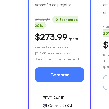
expansão de projetos.
emp
em
$402.87
Economize
20%
$4
20
$273.99
/para
$
Renovação automática por
$273.99
/mês durante 2 anos.
Reno
Cancelamento a qualquer momento.
dura
qua
Comprar
EPYC 7401P
24 Cores x 2.0GHz