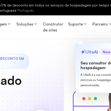
% de desconto em todos os serviços de hospedagem por tempo li
ortuguese
Português
gem
Soluções
Construtor
Suporte
Parceiro
de sites
UltaAI
Novo
 DESCONTO EM
Seu consultor d
hospedagem
cado
A UltaAI é a sua consult
domínios ou hospedage
personalizadas.