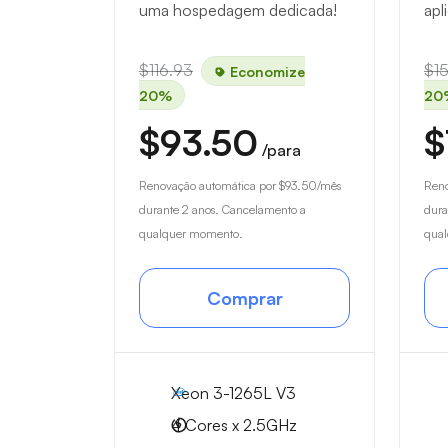
uma hospedagem dedicada!
apl
$116.93
$1
Economize
20%
20
$93.50
$
/para
Renovação automática por
$93.50
/mês
Reno
durante 2 anos. Cancelamento a
dura
qualquer momento.
qua
Comprar
Xeon 3-1265L V3
4 Cores x 2.5GHz