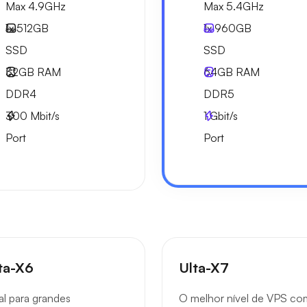
Max 4.9GHz
Max 5.4GHz
1x
512GB
1x
960GB
SSD
SSD
32GB
RAM
64GB
RAM
DDR4
DDR5
300
Mbit/s
1
Gbit/s
Port
Port
ta-X6
Ulta-X7
al para grandes
O melhor nível de VPS co