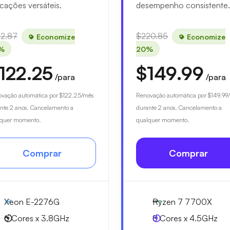
icações versáteis.
desempenho consistente.
52.87
$220.85
Economize
Economize
%
20%
122.25
$149.99
/para
/para
vação automática por
$122.25
/mês
Renovação automática por
$149.99
nte 2 anos. Cancelamento a
durante 2 anos. Cancelamento a
lquer momento.
qualquer momento.
Comprar
Comprar
Xeon E-2276G
Ryzen 7 7700X
6 Cores x 3.8GHz
8 Cores x 4.5GHz