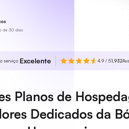
cos
o de 30 dias
Excelente
so serviço
4.9 / 5
1,932
Ava
es Planos de Hosped
dores Dedicados da Bó