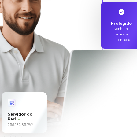
Protegido
Nenhuma
ameaça
encontrada
Servidor do
Karl
255.189.85.19