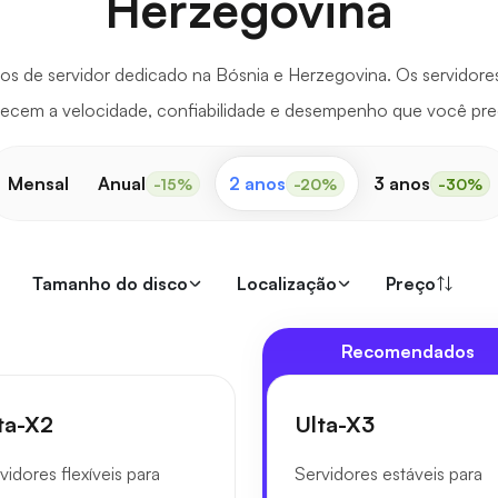
Herzegovina
os de servidor dedicado na Bósnia e Herzegovina. Os servidore
recem a velocidade, confiabilidade e desempenho que você prec
Mensal
Anual
2 anos
3 anos
-15%
-20%
-30%
Tamanho do disco
Localização
Preço
Recomendados
ta-X2
Ulta-X3
vidores flexíveis para
Servidores estáveis para