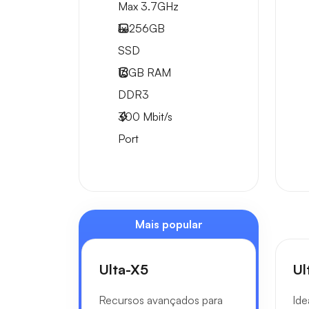
Max 3.7GHz
1x
256GB
SSD
16GB
RAM
DDR3
300
Mbit/s
Port
Mais popular
Ulta-X5
Ul
Recursos avançados para
Ide