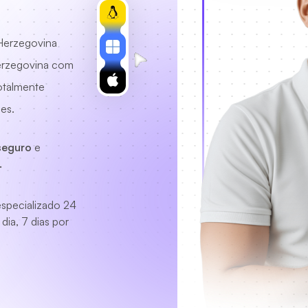
Herzegovina
Herzegovina com
otalmente
es.
seguro
e
.
specializado
24
dia, 7 dias por