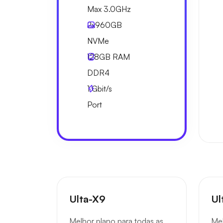
Max 3.0GHz
2x
960GB
NVMe
128GB
RAM
DDR4
1
Gbit/s
Port
Ulta-X9
Ul
Melhor plano para todas as
Mel