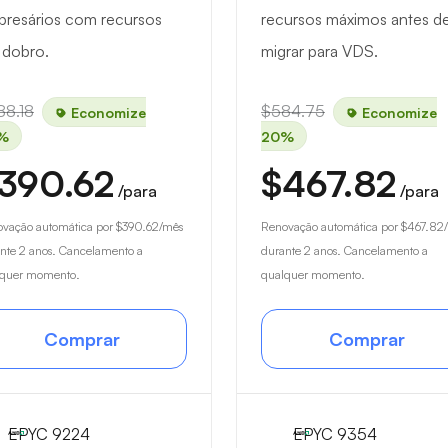
resários com recursos
recursos máximos antes d
 dobro.
migrar para VDS.
88.18
$584.75
Economize
Economize
%
20%
390.62
$467.82
/para
/para
vação automática por
$390.62
/mês
Renovação automática por
$467.82
nte 2 anos. Cancelamento a
durante 2 anos. Cancelamento a
lquer momento.
qualquer momento.
Comprar
Comprar
EPYC 9224
EPYC 9354