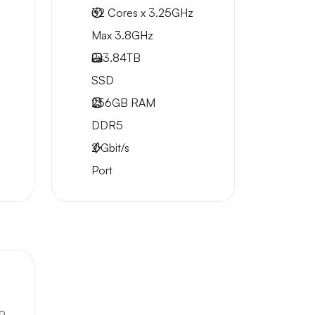
32 Cores x 3.25GHz
Max 3.8GHz
2x
3.84TB
SSD
256GB
RAM
DDR5
2
Gbit/s
Port
o