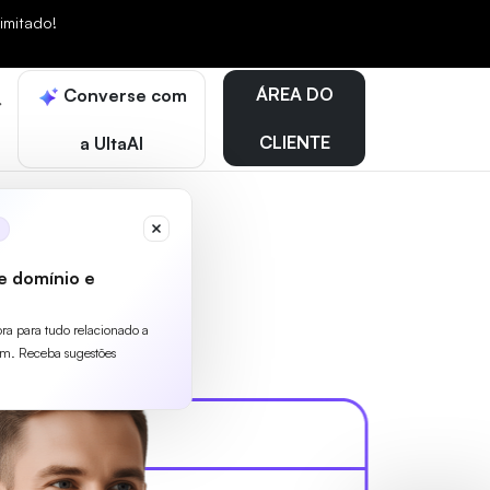
mitado!
ÁREA DO
Converse com
CLIENTE
a UltaAI
e domínio e
ora para tudo relacionado a
m. Receba sugestões