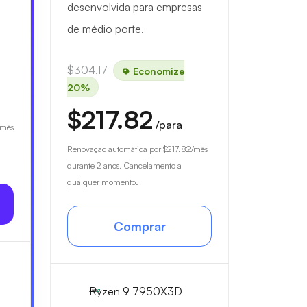
desenvolvida para empresas
de médio porte.
$304.17
Economize
20%
$217.82
/para
/mês
Renovação automática por
$217.82
/mês
durante 2 anos. Cancelamento a
qualquer momento.
Comprar
Ryzen 9 7950X3D