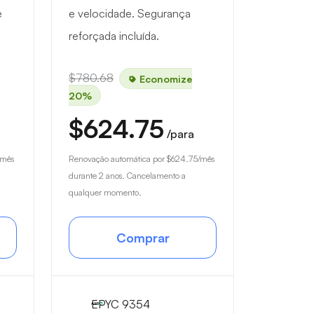
e
e velocidade. Segurança
reforçada incluída.
$780.68
Economize
20%
$624.75
/para
/mês
Renovação automática por
$624.75
/mês
durante 2 anos. Cancelamento a
qualquer momento.
Comprar
EPYC 9354