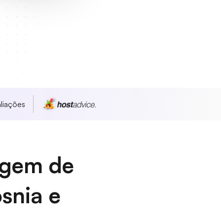
liações
agem de
snia e