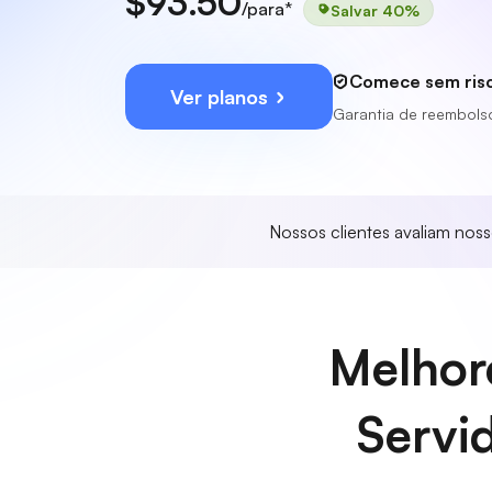
$93.50
/para*
Salvar 40%
Comece sem ris
Ver planos
Garantia de reembols
Nossos clientes avaliam nos
Melhor
Servi