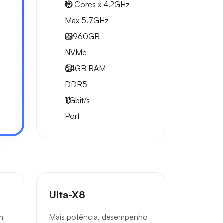
16 Cores x 4.2GHz
Max 5.7GHz
2x
960GB
NVMe
64GB
RAM
DDR5
1
Gbit/s
Port
Ulta-X8
m
Mais potência, desempenho