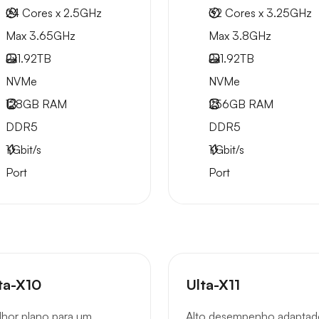
24 Cores x 2.5GHz
32 Cores x 3.25GHz
Max 3.65GHz
Max 3.8GHz
2x
1.92TB
2x
1.92TB
NVMe
NVMe
128GB
RAM
256GB
RAM
DDR5
DDR5
1
Gbit/s
1
Gbit/s
Port
Port
ta-X10
Ulta-X11
hor plano para um
Alto desempenho adaptad