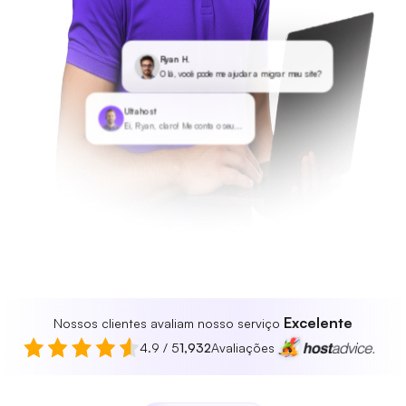
Ryan H.
Olá, você pode me ajudar a migrar meu site?
Ultahost
Ei, Ryan, claro! Me conta o seu...
Excelente
Nossos clientes avaliam nosso serviço
4.9 / 5
1,932
Avaliações