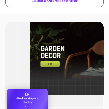
Já usa a UltaHost? Entrar
Atualizando para
UltaHost