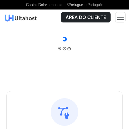
Contato
Dólar americano
$
Portuguese
Português
ÁREA DO CLIENTE