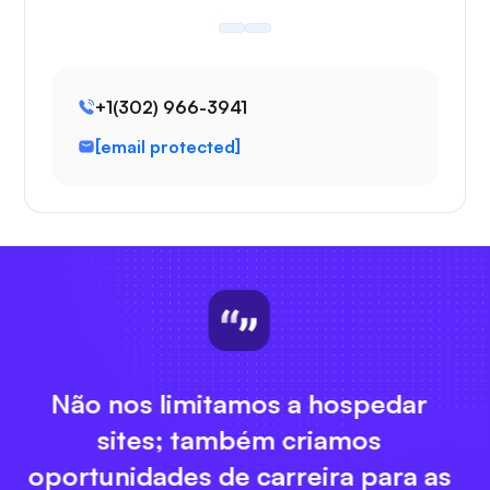
+1(302) 966-3941
[email protected]
amos a hospedar
Contratamos pesso
bém criamos
sucedidas do qu
 carreira para as
construir tecnologi