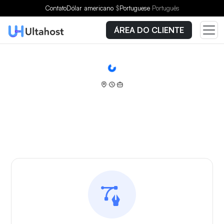
Contato
Dólar americano
$
Portuguese
Português
ÁREA DO CLIENTE