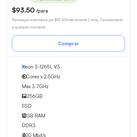
$93.50
/para
Renovação automática por
$93.50
/mês durante 2 anos. Cancelamento
a qualquer momento.
Comprar
Xeon 3-1265L V3
4 Cores x 2.5GHz
Max 3.7GHz
1x
256GB
SSD
16GB
RAM
DDR3
300
Mbit/s