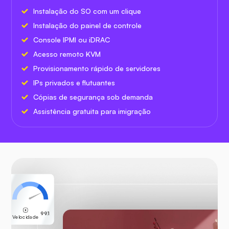
Instalação do SO com um clique
Instalação do painel de controle
Console IPMI ou iDRAC
Acesso remoto KVM
Provisionamento rápido de servidores
IPs privados e flutuantes
Cópias de segurança sob demanda
Assistência gratuita para imigração
99.1
Velocidade