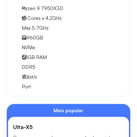
Ryzen 9 7950X3D
16 Cores x 4.2GHz
Max 5.7GHz
2x
960GB
NVMe
64GB
RAM
DDR5
1
Gbit/s
Port
Mais popular
Ulta-X5