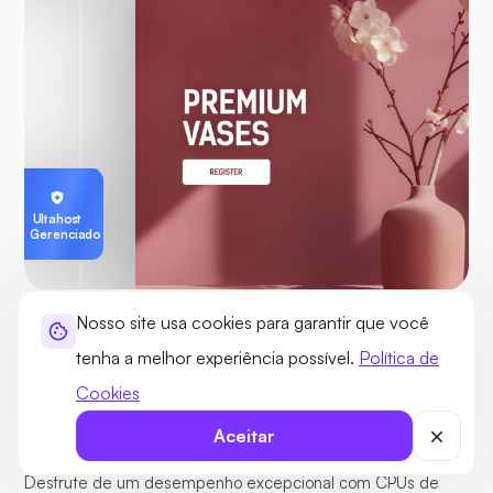
Ultahost
Gerenciado
Nosso site usa cookies para garantir que você
SERVIDORES GERENCIADOS E DE ALTO DESEMPENHO
tenha a melhor experiência possível.
Política de
Servidores de alta velocidade com
Cookies
baixa latência global
Aceitar
Desfrute de um desempenho excepcional com CPUs de