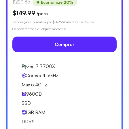
$220.85
Economize 20%
$149.99
/para
Renovação automática por
$149.99
/mês durante 2 anos.
Cancelamento a qualquer momento.
Comprar
Ryzen 7 7700X
8 Cores x 4.5GHz
Max 5.4GHz
1x
960GB
SSD
64GB
RAM
DDR5