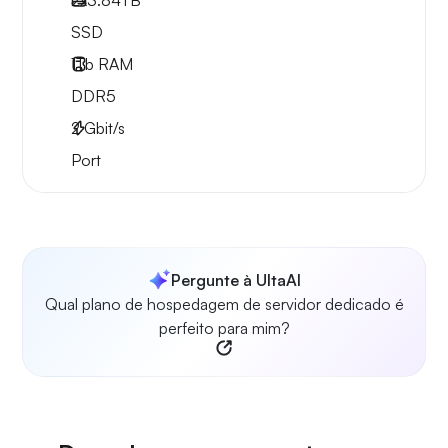
2x
3.84TB
SSD
1Tb
RAM
DDR5
2
Gbit/s
Port
Pergunte à UltaAI
Qual plano de hospedagem de servidor dedicado é
perfeito para mim?