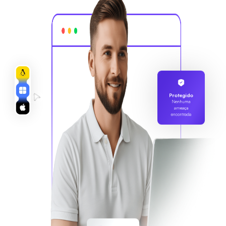
Protegido
Nenhuma
ameaça
encontrada