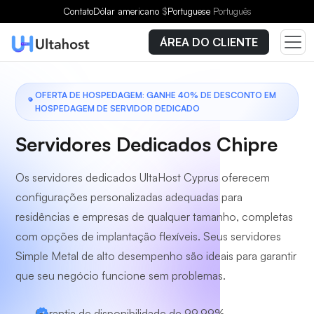
Escolha um plano
Contato
Dólar americano
$
Portuguese
Português
ÁREA DO CLIENTE
OFERTA DE HOSPEDAGEM: GANHE 40% DE DESCONTO EM
HOSPEDAGEM DE SERVIDOR DEDICADO
Servidores Dedicados Chipre
Os servidores dedicados UltaHost Cyprus oferecem
configurações personalizadas adequadas para
residências e empresas de qualquer tamanho, completas
com opções de implantação flexíveis. Seus servidores
Simple Metal de alto desempenho são ideais para garantir
que seu negócio funcione sem problemas.
Garantia de disponibilidade de 99,99%.