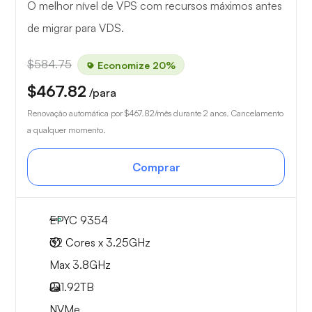
O melhor nível de VPS com recursos máximos antes
de migrar para VDS.
$584.75
Economize 20%
$467.82
/para
Renovação automática por
$467.82
/mês durante 2 anos. Cancelamento
a qualquer momento.
Comprar
EPYC 9354
32 Cores x 3.25GHz
Max 3.8GHz
2x
1.92TB
NVMe