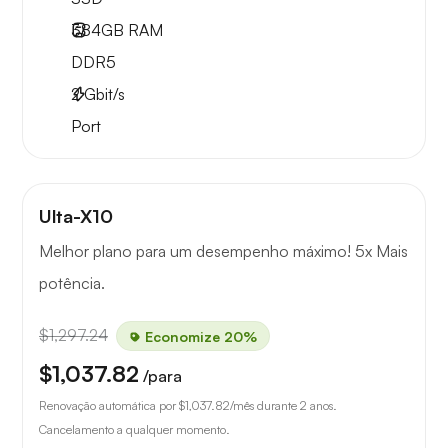
384GB
RAM
DDR5
2
Gbit/s
Port
Ulta-X10
Melhor plano para um desempenho máximo! 5x Mais
potência.
$1,297.24
Economize 20%
$1,037.82
/para
Renovação automática por
$1,037.82
/mês durante 2 anos.
Cancelamento a qualquer momento.