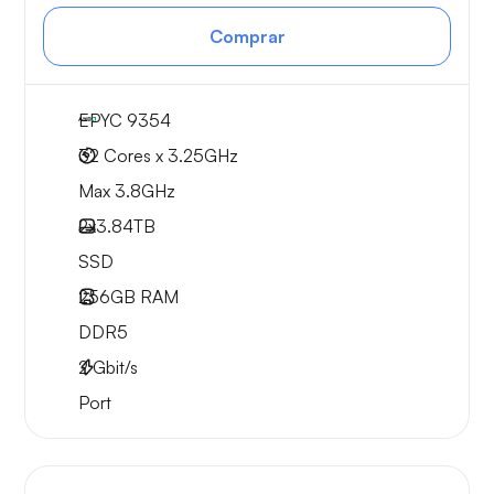
Comprar
EPYC 9354
32 Cores x 3.25GHz
Max 3.8GHz
2x
3.84TB
SSD
256GB
RAM
DDR5
2
Gbit/s
Port