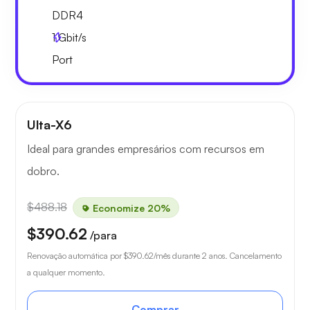
DDR4
1
Gbit/s
Port
Ulta-X6
Ideal para grandes empresários com recursos em
dobro.
$488.18
Economize 20%
$390.62
/para
Renovação automática por
$390.62
/mês durante 2 anos. Cancelamento
a qualquer momento.
Comprar