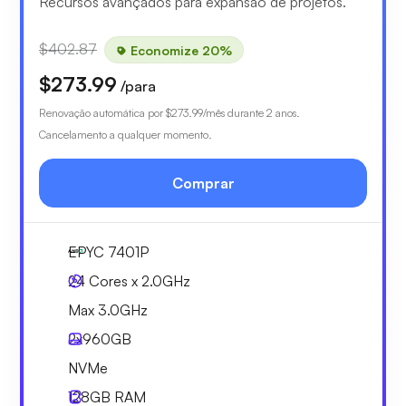
Recursos avançados para expansão de projetos.
$402.87
Economize 20%
$273.99
/para
Renovação automática por
$273.99
/mês durante 2 anos.
Cancelamento a qualquer momento.
Comprar
EPYC 7401P
24 Cores x 2.0GHz
Max 3.0GHz
2x
960GB
NVMe
128GB
RAM