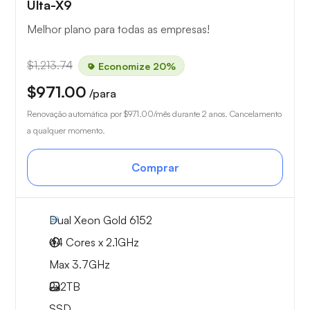
Ulta-X9
Melhor plano para todas as empresas!
$1,213.74
Economize 20%
$971.00
/para
Renovação automática por
$971.00
/mês durante 2 anos. Cancelamento
a qualquer momento.
Comprar
Dual Xeon Gold 6152
44 Cores x 2.1GHz
Max 3.7GHz
2x
2TB
SSD