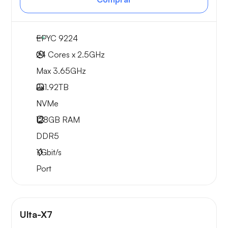
EPYC 9224
24 Cores x 2.5GHz
Max 3.65GHz
2x
1.92TB
NVMe
128GB
RAM
DDR5
1
Gbit/s
Port
Ulta-X7