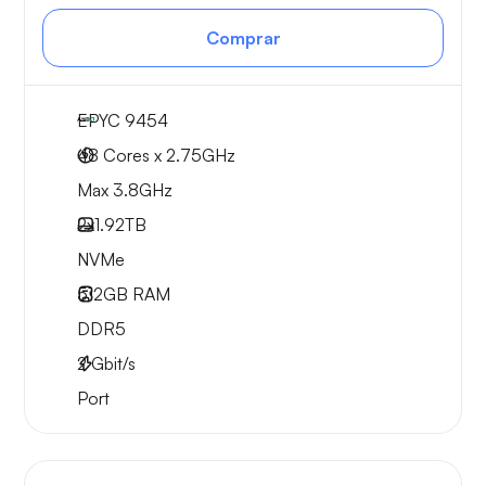
Comprar
EPYC 9454
48 Cores x 2.75GHz
Max 3.8GHz
2x
1.92TB
NVMe
512GB
RAM
DDR5
2
Gbit/s
Port