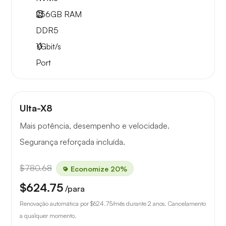
256GB
RAM
DDR5
1
Gbit/s
Port
Ulta-X8
Mais potência, desempenho e velocidade.
Segurança reforçada incluída.
$780.68
Economize 20%
$624.75
/para
Renovação automática por
$624.75
/mês durante 2 anos. Cancelamento
a qualquer momento.