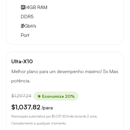
384GB
RAM
DDR5
2
Gbit/s
Port
Ulta-X10
Melhor plano para um desempenho máximo! 5x Mais
potência.
$1,297.24
Economize 20%
$1,037.82
/para
Renovação automática por
$1,037.82
/mês durante 2 anos.
Cancelamento a qualquer momento.