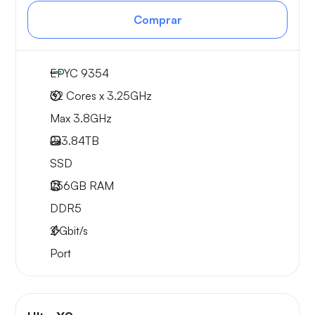
Comprar
EPYC 9354
32 Cores x 3.25GHz
Max 3.8GHz
2x
3.84TB
SSD
256GB
RAM
DDR5
2
Gbit/s
Port