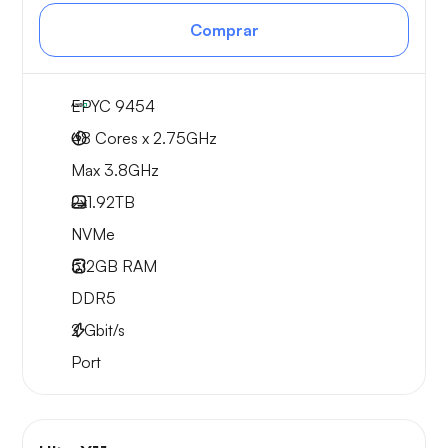
Comprar
EPYC 9454
48 Cores x 2.75GHz
Max 3.8GHz
2x
1.92TB
NVMe
512GB
RAM
DDR5
2
Gbit/s
Port