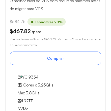
O melhor nível de VPS com recursos máximos antes
de migrar para VDS.
$584.75
Economize 20%
$467.82
/para
Renovação automática por
$467.82
/mês durante 2 anos. Cancelamento
a qualquer momento.
Comprar
EPYC 9354
32 Cores x 3.25GHz
Max 3.8GHz
2x
1.92TB
NVMe