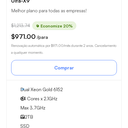
Ulta-X9
Melhor plano para todas as empresas!
$1,213.74
Economize 20%
$971.00
/para
Renovação automática por
$971.00
/mês durante 2 anos. Cancelamento
a qualquer momento.
Comprar
Dual Xeon Gold 6152
44 Cores x 2.1GHz
Max 3.7GHz
2x
2TB
SSD