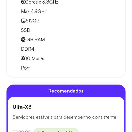
6 Cores x 3.8GHz
Max 4.9GHz
1x
512GB
SSD
32GB
RAM
DDR4
300
Mbit/s
Port
Recomendados
Ulta-X3
Servidores estáveis para desempenho consistente.