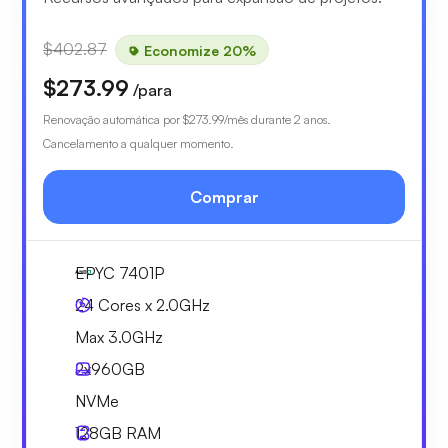
$402.87
Economize 20%
$273.99
/para
Renovação automática por
$273.99
/mês durante 2 anos.
Cancelamento a qualquer momento.
Comprar
EPYC 7401P
24 Cores x 2.0GHz
Max 3.0GHz
2x
960GB
NVMe
128GB
RAM