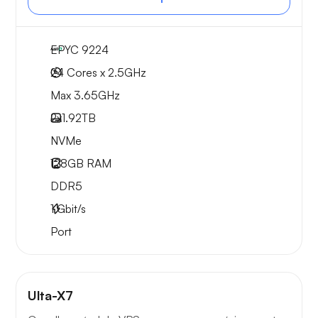
EPYC 9224
24 Cores x 2.5GHz
Max 3.65GHz
2x
1.92TB
NVMe
128GB
RAM
DDR5
1
Gbit/s
Port
Ulta-X7