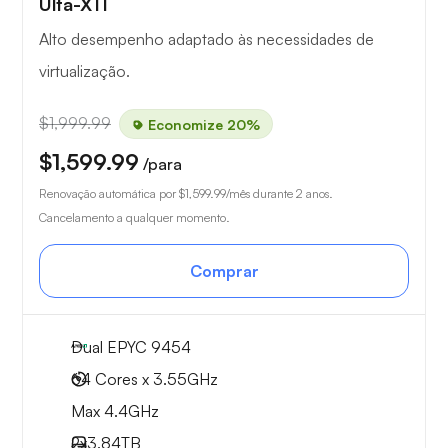
Ulta-X11
Alto desempenho adaptado às necessidades de
virtualização.
$1,999.99
Economize 20%
$1,599.99
/para
Renovação automática por
$1,599.99
/mês durante 2 anos.
Cancelamento a qualquer momento.
Comprar
Dual EPYC 9454
64 Cores x 3.55GHz
Max 4.4GHz
2x
3.84TB