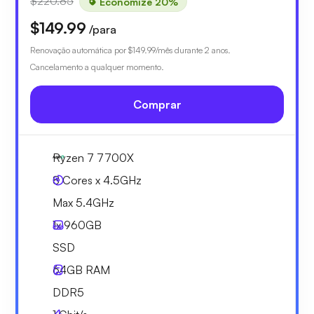
$220.85
Economize 20%
$149.99
/para
Renovação automática por
$149.99
/mês durante 2 anos.
Cancelamento a qualquer momento.
Comprar
Ryzen 7 7700X
8 Cores x 4.5GHz
Max 5.4GHz
1x
960GB
SSD
64GB
RAM
DDR5