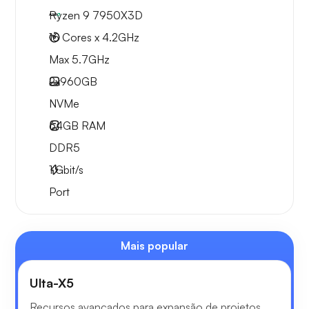
Ryzen 9 7950X3D
16 Cores x 4.2GHz
Max 5.7GHz
2x
960GB
NVMe
64GB
RAM
DDR5
1
Gbit/s
Port
Mais popular
Ulta-X5
Recursos avançados para expansão de projetos.