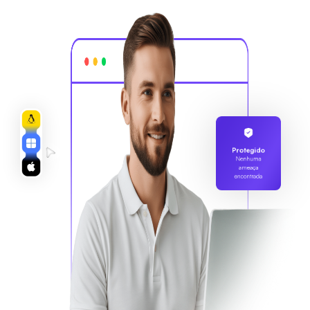
Protegido
Nenhuma
ameaça
encontrada