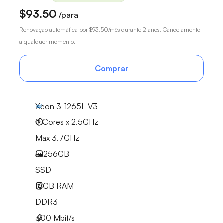
$93.50
/para
Renovação automática por
$93.50
/mês durante 2 anos. Cancelamento
a qualquer momento.
Comprar
Xeon 3-1265L V3
4 Cores x 2.5GHz
Max 3.7GHz
1x
256GB
SSD
16GB
RAM
DDR3
300
Mbit/s