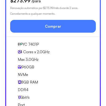
$273.99
/para
Renovação automática por
$273.99
/mês durante 2 anos.
Cancelamento a qualquer momento.
Comprar
EPYC 7401P
24 Cores x 2.0GHz
Max 3.0GHz
2x
960GB
NVMe
128GB
RAM
DDR4
1
Gbit/s
Port