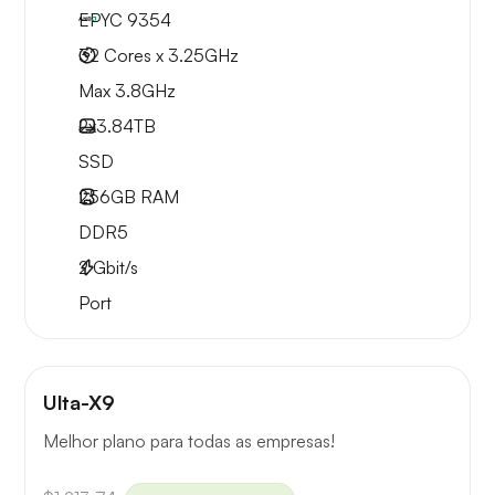
EPYC 9354
32 Cores x 3.25GHz
Max 3.8GHz
2x
3.84TB
SSD
256GB
RAM
DDR5
2
Gbit/s
Port
Ulta-X9
Melhor plano para todas as empresas!