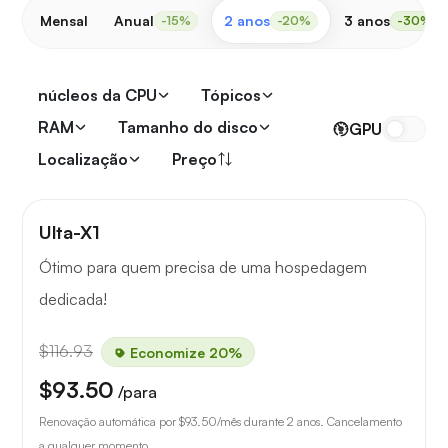
Mensal
Anual
2 anos
3 anos
-15%
-20%
-30%
núcleos da CPU
Tópicos
RAM
Tamanho do disco
GPU
Localização
Preço
Ulta-X1
Ótimo para quem precisa de uma hospedagem
dedicada!
$116.93
Economize 20%
$93.50
/para
Renovação automática por
$93.50
/mês durante 2 anos. Cancelamento
a qualquer momento.