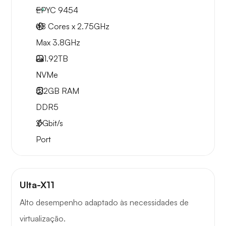
EPYC 9454
48 Cores x 2.75GHz
Max 3.8GHz
2x
1.92TB
NVMe
512GB
RAM
DDR5
2
Gbit/s
Port
Ulta-X11
Alto desempenho adaptado às necessidades de
virtualização.