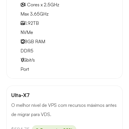
24 Cores x 2.5GHz
Max 3.65GHz
2x
1.92TB
NVMe
128GB
RAM
DDR5
1
Gbit/s
Port
Ulta-X7
O melhor nível de VPS com recursos máximos antes
de migrar para VDS.