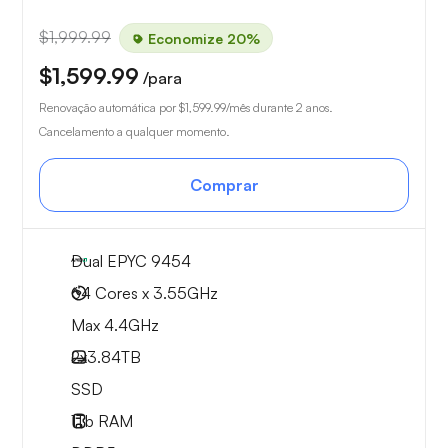
$1,999.99
Economize 20%
$1,599.99
/para
Renovação automática por
$1,599.99
/mês durante 2 anos.
Cancelamento a qualquer momento.
Comprar
Dual EPYC 9454
64 Cores x 3.55GHz
Max 4.4GHz
2x
3.84TB
SSD
1Tb
RAM