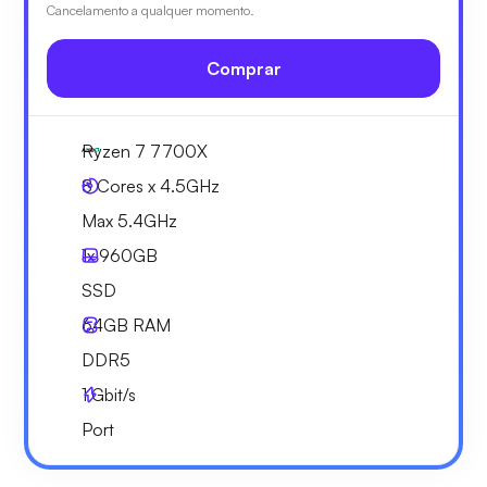
Cancelamento a qualquer momento.
Comprar
Ryzen 7 7700X
8 Cores x 4.5GHz
Max 5.4GHz
1x
960GB
SSD
64GB
RAM
DDR5
1
Gbit/s
Port