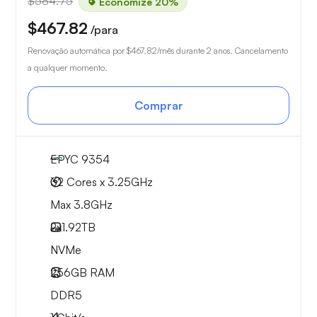
$584.75
Economize 20%
$467.82
/para
Renovação automática por
$467.82
/mês durante 2 anos. Cancelamento
a qualquer momento.
Comprar
EPYC 9354
32 Cores x 3.25GHz
Max 3.8GHz
2x
1.92TB
NVMe
256GB
RAM
DDR5