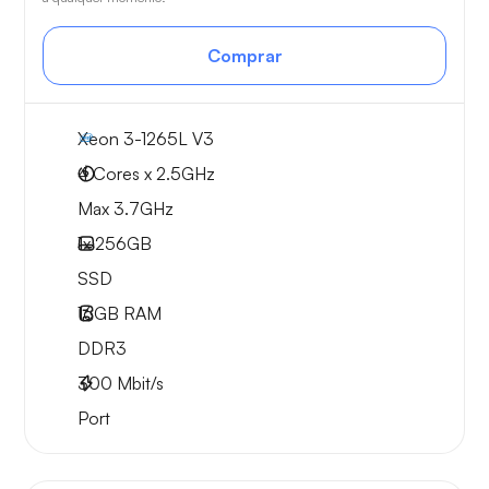
Comprar
Xeon 3-1265L V3
4 Cores x 2.5GHz
Max 3.7GHz
1x
256GB
SSD
16GB
RAM
DDR3
300
Mbit/s
Port