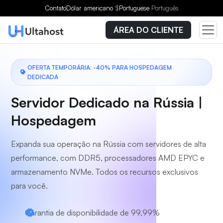
Escolha um plano
Contato
Dólar americano
$
Portuguese
Português
ÁREA DO CLIENTE
OFERTA TEMPORÁRIA: -40% PARA HOSPEDAGEM
DEDICADA
Servidor Dedicado na Rússia |
Hospedagem
Expanda sua operação na Rússia com servidores de alta
performance, com DDR5, processadores AMD EPYC e
armazenamento NVMe. Todos os recursos exclusivos
para você.
Garantia de disponibilidade de 99,99%