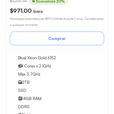
$1,213.74
Economize 20%
$971.00
/para
Renovação automática por
$971.00
/mês durante 2 anos. Cancelamento
a qualquer momento.
Comprar
Dual Xeon Gold 6152
44 Cores x 2.1GHz
Max 3.7GHz
2x
2TB
SSD
384GB
RAM
DDR5