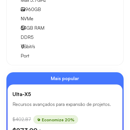
Max 5.7GHz
2x
960GB
NVMe
64GB
RAM
DDR5
1
Gbit/s
Port
Mais popular
Ulta-X5
Recursos avançados para expansão de projetos.
$402.87
Economize 20%