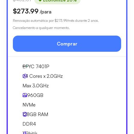
$273.99
/para
Renovação automática por
$273.99
/mês durante 2 anos.
Cancelamento a qualquer momento.
Comprar
EPYC 7401P
24 Cores x 2.0GHz
Max 3.0GHz
2x
960GB
NVMe
128GB
RAM
DDR4
1
Gbit/s