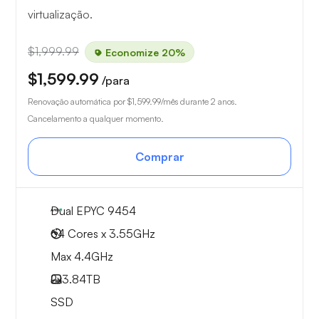
virtualização.
$1,999.99
Economize 20%
$1,599.99
/para
Renovação automática por
$1,599.99
/mês durante 2 anos.
Cancelamento a qualquer momento.
Comprar
Dual EPYC 9454
64 Cores x 3.55GHz
Max 4.4GHz
2x
3.84TB
SSD