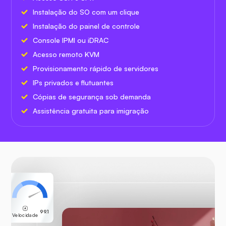
Instalação do SO com um clique
Instalação do painel de controle
Console IPMI ou iDRAC
Acesso remoto KVM
Provisionamento rápido de servidores
IPs privados e flutuantes
Cópias de segurança sob demanda
Assistência gratuita para imigração
99.1
Velocidade