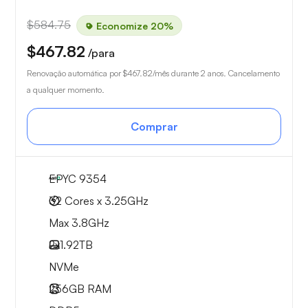
$584.75
Economize 20%
$467.82
/para
Renovação automática por
$467.82
/mês durante 2 anos. Cancelamento
a qualquer momento.
Comprar
EPYC 9354
32 Cores x 3.25GHz
Max 3.8GHz
2x
1.92TB
NVMe
256GB
RAM