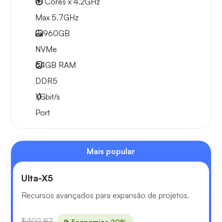
16 Cores x 4.2GHz
Max 5.7GHz
2x
960GB
NVMe
64GB
RAM
DDR5
1
Gbit/s
Port
Mais popular
Ulta-X5
Recursos avançados para expansão de projetos.
$402.87
Economize 20%