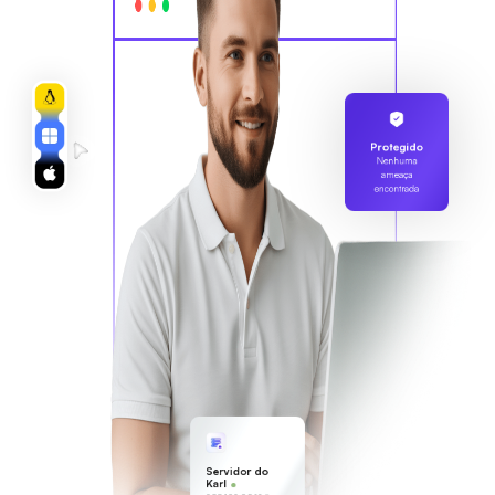
Protegido
Nenhuma
ameaça
encontrada
Servidor do
Karl