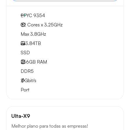
EPYC 9354
32 Cores x 3.25GHz
Max 3.8GHz
2x
3.84TB
SSD
256GB
RAM
DDR5
2
Gbit/s
Port
Ulta-X9
Melhor plano para todas as empresas!