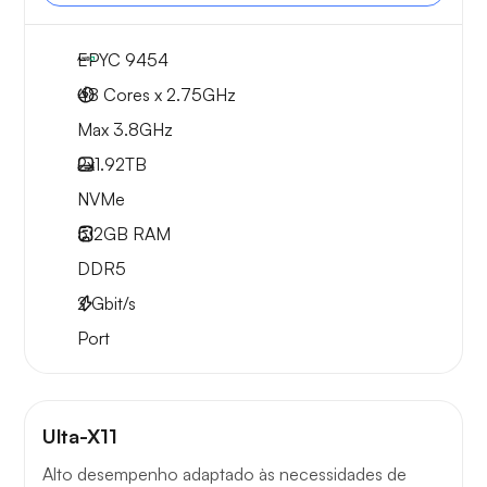
EPYC 9454
48 Cores x 2.75GHz
Max 3.8GHz
2x
1.92TB
NVMe
512GB
RAM
DDR5
2
Gbit/s
Port
Ulta-X11
Alto desempenho adaptado às necessidades de