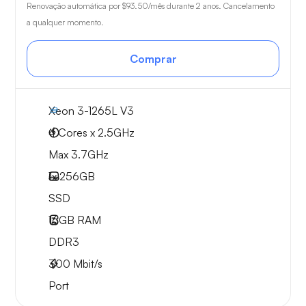
Renovação automática por
$93.50
/mês durante 2 anos. Cancelamento
a qualquer momento.
Comprar
Xeon 3-1265L V3
4 Cores x 2.5GHz
Max 3.7GHz
1x
256GB
SSD
16GB
RAM
DDR3
300
Mbit/s
Port