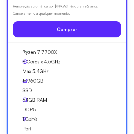
Renovação automática por
$149.99
/mês durante 2 anos.
Cancelamento a qualquer momento.
Comprar
Ryzen 7 7700X
8 Cores x 4.5GHz
Max 5.4GHz
1x
960GB
SSD
64GB
RAM
DDR5
1
Gbit/s
Port