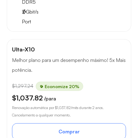
DDR5
2
Gbit/s
Port
Ulta-X10
Melhor plano para um desempenho máximo! 5x Mais
potência.
$1,297.24
Economize 20%
$1,037.82
/para
Renovação automática por
$1,037.82
/mês durante 2 anos.
Cancelamento a qualquer momento.
Comprar