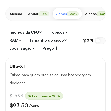
Mensal
Anual
2 anos
3 anos
-15%
-20%
-30%
núcleos da CPU
Tópicos
RAM
Tamanho do disco
GPU
Localização
Preço
Ulta-X1
Ótimo para quem precisa de uma hospedagem
dedicada!
$116.93
Economize 20%
$93.50
/para