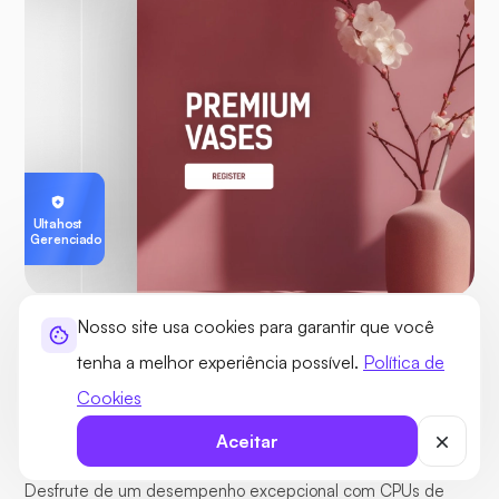
Ultahost
Gerenciado
Nosso site usa cookies para garantir que você
SERVIDORES GERENCIADOS E DE ALTO DESEMPENHO
tenha a melhor experiência possível.
Política de
Cookies
Servidores de alta velocidade com
baixa latência global
Aceitar
Desfrute de um desempenho excepcional com CPUs de