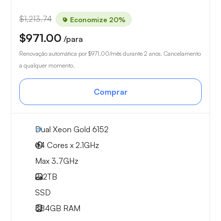
$1,213.74
Economize 20%
$971.00
/para
Renovação automática por
$971.00
/mês durante 2 anos. Cancelamento
a qualquer momento.
Comprar
Dual Xeon Gold 6152
44 Cores x 2.1GHz
Max 3.7GHz
2x
2TB
SSD
384GB
RAM