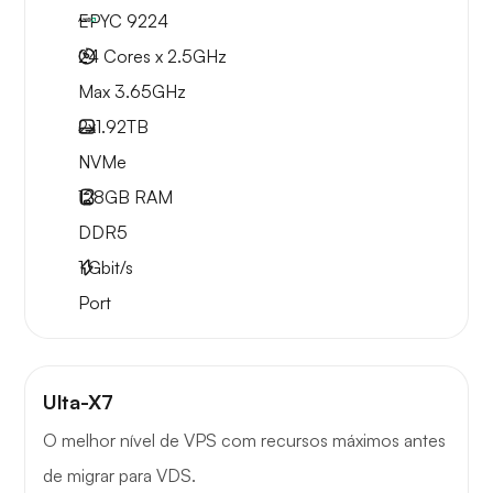
EPYC 9224
24 Cores x 2.5GHz
Max 3.65GHz
2x
1.92TB
NVMe
128GB
RAM
DDR5
1
Gbit/s
Port
Ulta-X7
O melhor nível de VPS com recursos máximos antes
de migrar para VDS.