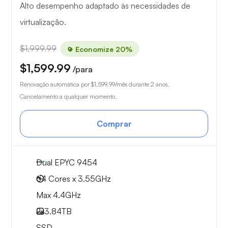
Alto desempenho adaptado às necessidades de
virtualização.
$1,999.99
Economize 20%
$1,599.99
/para
Renovação automática por
$1,599.99
/mês durante 2 anos.
Cancelamento a qualquer momento.
Comprar
Dual EPYC 9454
64 Cores x 3.55GHz
Max 4.4GHz
2x
3.84TB
SSD