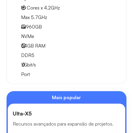
16 Cores x 4.2GHz
Max 5.7GHz
2x
960GB
NVMe
64GB
RAM
DDR5
1
Gbit/s
Port
Mais popular
Ulta-X5
Recursos avançados para expansão de projetos.