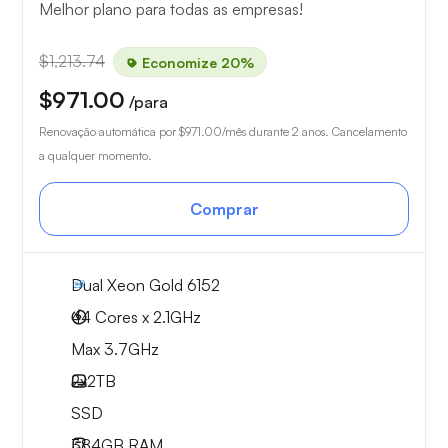
Melhor plano para todas as empresas!
$1,213.74
Economize 20%
$971.00
/para
Renovação automática por
$971.00
/mês durante 2 anos. Cancelamento
a qualquer momento.
Comprar
Dual Xeon Gold 6152
44 Cores x 2.1GHz
Max 3.7GHz
2x
2TB
SSD
384GB
RAM