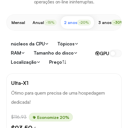
operações on-line ininterruptas.
Mensal
Anual
2 anos
3 anos
-15%
-20%
-30%
núcleos da CPU
Tópicos
RAM
Tamanho do disco
GPU
Localização
Preço
Ulta-X1
Ótimo para quem precisa de uma hospedagem
dedicada!
$116.93
Economize 20%
$93.50