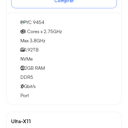
Comprar
EPYC 9454
48 Cores x 2.75GHz
Max 3.8GHz
2x
1.92TB
NVMe
512GB
RAM
DDR5
2
Gbit/s
Port
Ulta-X11