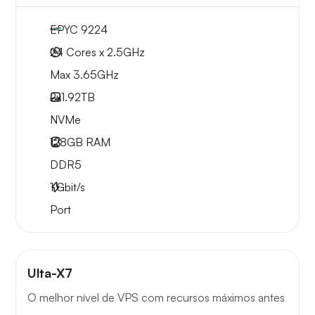
EPYC 9224
24 Cores x 2.5GHz
Max 3.65GHz
2x
1.92TB
NVMe
128GB
RAM
DDR5
1
Gbit/s
Port
Ulta-X7
O melhor nível de VPS com recursos máximos antes