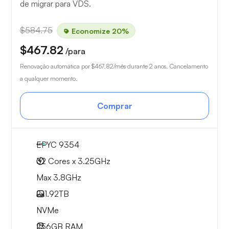
de migrar para VDS.
$584.75
Economize 20%
$467.82
/para
Renovação automática por
$467.82
/mês durante 2 anos. Cancelamento
a qualquer momento.
Comprar
EPYC 9354
32 Cores x 3.25GHz
Max 3.8GHz
2x
1.92TB
NVMe
256GB
RAM