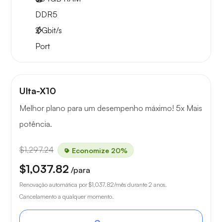
DDR5
2
Gbit/s
Port
Ulta-X10
Melhor plano para um desempenho máximo! 5x Mais
potência.
$1,297.24
Economize 20%
$1,037.82
/para
Renovação automática por
$1,037.82
/mês durante 2 anos.
Cancelamento a qualquer momento.