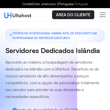
Escolha um plano
Contato
Dólar americano
$
Portuguese
Português
ÁREA DO CLIENTE
OFERTA DE HOSPEDAGEM: GANHE 40% DE DESCONTO EM
HOSPEDAGEM DE SERVIDOR DEDICADO
Servidores Dedicados Islândia
Aproveite ao máximo a hospedagem de servidores
dedicados na Islândia com a UltaHost. Beneficie-se de
nossos servidores de alto desempenho a preços
competitivos, com a opção de personalizar totalmente
seu servidor para atender às suas demandas e
necessidades específicas.
Garantia de disponibilidade de 99,99%.