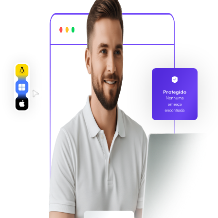
Protegido
Nenhuma
ameaça
encontrada