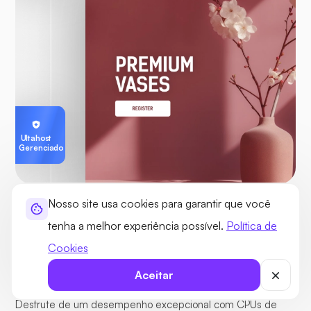
Ultahost
Gerenciado
Nosso site usa cookies para garantir que você
SERVIDORES GERENCIADOS E DE ALTO DESEMPENHO
tenha a melhor experiência possível.
Política de
Servidores de alta velocidade com
Cookies
baixa latência global
Aceitar
Desfrute de um desempenho excepcional com CPUs de