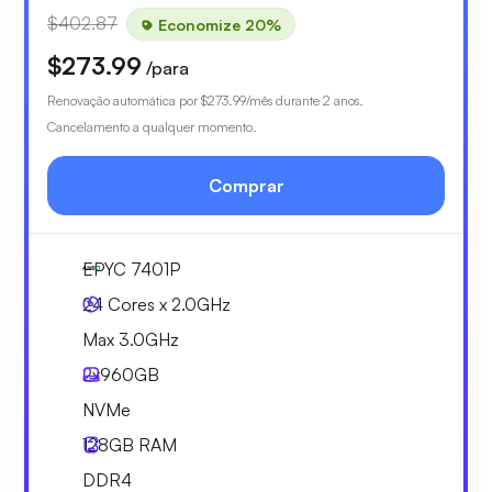
$402.87
Economize 20%
$273.99
/para
Renovação automática por
$273.99
/mês durante 2 anos.
Cancelamento a qualquer momento.
Comprar
EPYC 7401P
24 Cores x 2.0GHz
Max 3.0GHz
2x
960GB
NVMe
128GB
RAM
DDR4