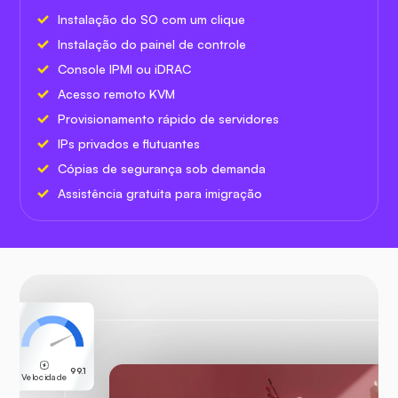
Instalação do SO com um clique
Instalação do painel de controle
Console IPMI ou iDRAC
Acesso remoto KVM
Provisionamento rápido de servidores
IPs privados e flutuantes
Cópias de segurança sob demanda
Assistência gratuita para imigração
99.1
Velocidade