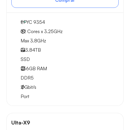
Comprar
EPYC 9354
32 Cores x 3.25GHz
Max 3.8GHz
2x
3.84TB
SSD
256GB
RAM
DDR5
2
Gbit/s
Port
Ulta-X9