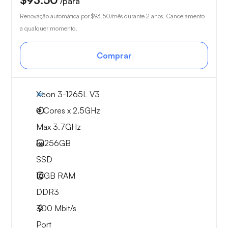
/para
Renovação automática por
$93.50
/mês durante 2 anos. Cancelamento
a qualquer momento.
Comprar
Xeon 3-1265L V3
4 Cores x 2.5GHz
Max 3.7GHz
1x
256GB
SSD
16GB
RAM
DDR3
300
Mbit/s
Port