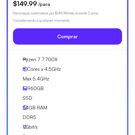
$149.99
/para
Renovação automática por
$149.99
/mês durante 2 anos.
Cancelamento a qualquer momento.
Comprar
Ryzen 7 7700X
8 Cores x 4.5GHz
Max 5.4GHz
1x
960GB
SSD
64GB
RAM
DDR5
1
Gbit/s