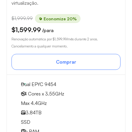
virtualização.
$1,999.99
Economize 20%
$1,599.99
/para
Renovação automática por
$1,599.99
/mês durante 2 anos.
Cancelamento a qualquer momento.
Comprar
Dual EPYC 9454
64 Cores x 3.55GHz
Max 4.4GHz
2x
3.84TB
SSD
1Tb
RAM