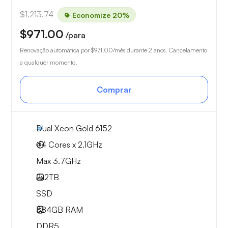
$1,213.74
Economize 20%
$971.00
/para
Renovação automática por
$971.00
/mês durante 2 anos. Cancelamento
a qualquer momento.
Comprar
Dual Xeon Gold 6152
44 Cores x 2.1GHz
Max 3.7GHz
2x
2TB
SSD
384GB
RAM
DDR5