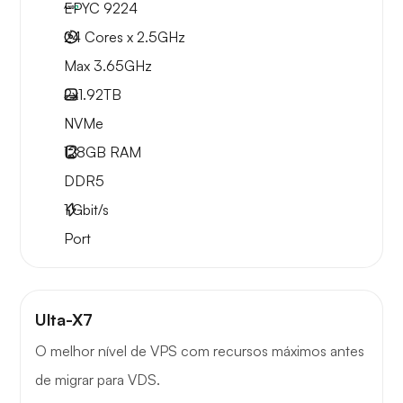
EPYC 9224
24 Cores x 2.5GHz
Max 3.65GHz
2x
1.92TB
NVMe
128GB
RAM
DDR5
1
Gbit/s
Port
Ulta-X7
O melhor nível de VPS com recursos máximos antes
de migrar para VDS.