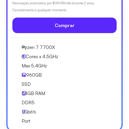
Renovação automática por
$149.99
/mês durante 2 anos.
Cancelamento a qualquer momento.
Comprar
Ryzen 7 7700X
8 Cores x 4.5GHz
Max 5.4GHz
1x
960GB
SSD
64GB
RAM
DDR5
1
Gbit/s
Port