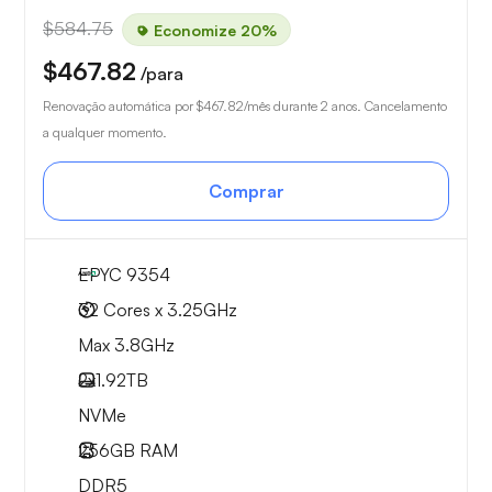
$584.75
Economize 20%
$467.82
/para
Renovação automática por
$467.82
/mês durante 2 anos. Cancelamento
a qualquer momento.
Comprar
EPYC 9354
32 Cores x 3.25GHz
Max 3.8GHz
2x
1.92TB
NVMe
256GB
RAM
DDR5