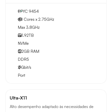
EPYC 9454
48 Cores x 2.75GHz
Max 3.8GHz
2x
1.92TB
NVMe
512GB
RAM
DDR5
2
Gbit/s
Port
Ulta-X11
Alto desempenho adaptado às necessidades de