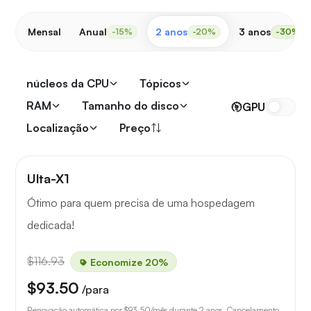
Mensal
Anual
2 anos
3 anos
-15%
-20%
-30%
núcleos da CPU
Tópicos
RAM
Tamanho do disco
GPU
Localização
Preço
Ulta-X1
Ótimo para quem precisa de uma hospedagem
dedicada!
$116.93
Economize 20%
$93.50
/para
Renovação automática por
$93.50
/mês durante 2 anos. Cancelamento