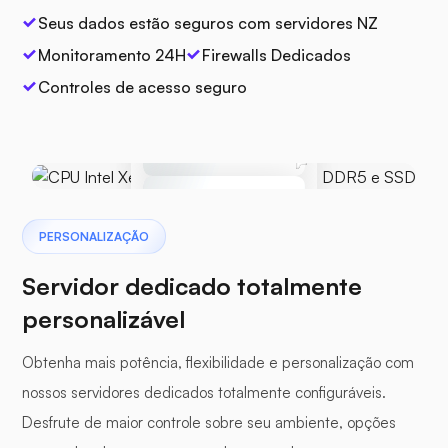
Seus dados estão seguros com servidores NZ
Monitoramento 24H
Firewalls Dedicados
Controles de acesso seguro
CPU
Intel Xeon E3 / Core i7
Armazenar
Mudar
SSD NVMe de 100 GB
RAM
6 GB DDR5
PERSONALIZAÇÃO
GPU
SSD NVMe de 100 GB
Servidor dedicado totalmente
personalizável
Obtenha mais potência, flexibilidade e personalização com
nossos servidores dedicados totalmente configuráveis.
Desfrute de maior controle sobre seu ambiente, opções