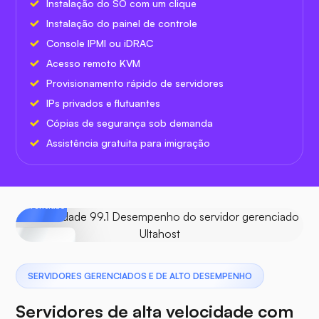
Instalação do SO com um clique
Instalação do painel de controle
Console IPMI ou iDRAC
Acesso remoto KVM
Provisionamento rápido de servidores
IPs privados e flutuantes
Cópias de segurança sob demanda
Assistência gratuita para imigração
Ultahost
Gerenciado
99.1
Velocidade
SERVIDORES GERENCIADOS E DE ALTO DESEMPENHO
Servidores de alta velocidade com