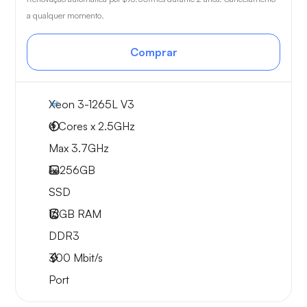
a qualquer momento.
Comprar
Xeon 3-1265L V3
4 Cores x 2.5GHz
Max 3.7GHz
1x
256GB
SSD
16GB
RAM
DDR3
300
Mbit/s
Port