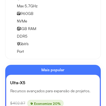
Max 5.7GHz
2x
960GB
NVMe
64GB
RAM
DDR5
1
Gbit/s
Port
Mais popular
Ulta-X5
Recursos avançados para expansão de projetos.
$402.87
Economize 20%