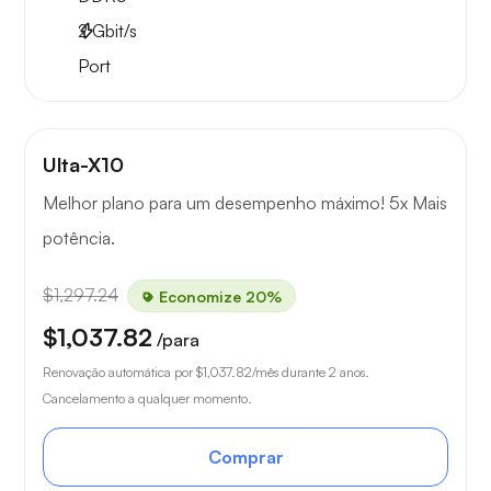
2
Gbit/s
Port
Ulta-X10
Melhor plano para um desempenho máximo! 5x Mais
potência.
$1,297.24
Economize 20%
$1,037.82
/para
Renovação automática por
$1,037.82
/mês durante 2 anos.
Cancelamento a qualquer momento.
Comprar