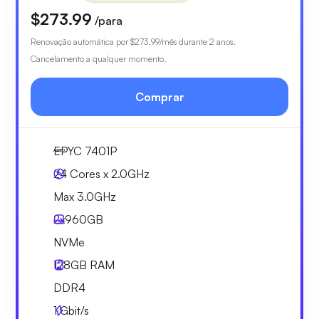
$273.99
/para
Renovação automática por
$273.99
/mês durante 2 anos.
Cancelamento a qualquer momento.
Comprar
EPYC 7401P
24 Cores x 2.0GHz
Max 3.0GHz
2x
960GB
NVMe
128GB
RAM
DDR4
1
Gbit/s