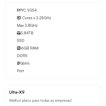
EPYC 9354
32 Cores x 3.25GHz
Max 3.8GHz
2x
3.84TB
SSD
256GB
RAM
DDR5
2
Gbit/s
Port
Ulta-X9
Melhor plano para todas as empresas!