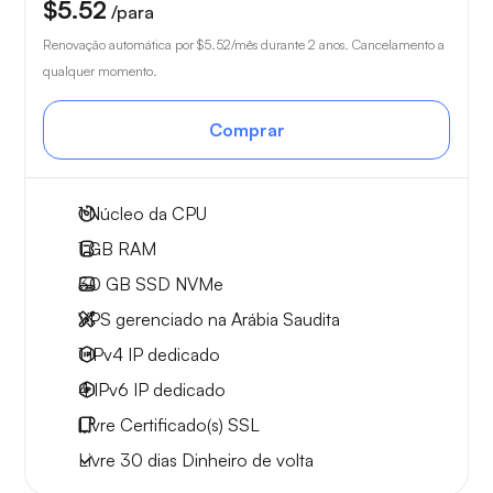
$5.52
/para
Renovação automática por
$5.52
/mês durante 2 anos. Cancelamento a
qualquer momento.
Comprar
1
Núcleo da CPU
1 GB
RAM
30 GB
SSD NVMe
VPS gerenciado na Arábia Saudita
1 IPv4
IP dedicado
4 IPv6
IP dedicado
Livre
Certificado(s) SSL
Livre
30 dias
Dinheiro de volta