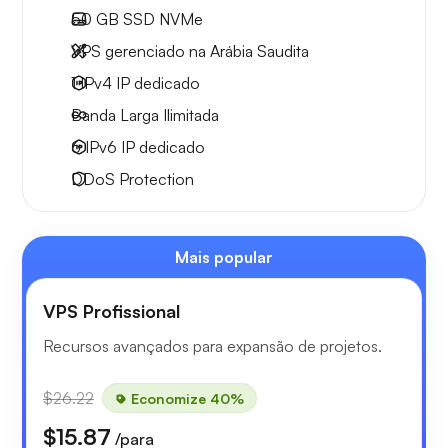
50 GB
SSD NVMe
VPS gerenciado na Arábia Saudita
1 IPv4
IP dedicado
Banda Larga
Ilimitada
6 IPv6
IP dedicado
DDoS Protection
Mais popular
VPS Profissional
Recursos avançados para expansão de projetos.
$26.22
Economize 40%
$15.87
/para