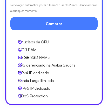
Renovação automática por
$15.87
/mês durante 2 anos. Cancelamento
a qualquer momento.
Comprar
3
núcleos da CPU
4 GB
RAM
75 GB
SSD NVMe
VPS gerenciado na Arábia Saudita
1 IPv4
IP dedicado
Banda Larga
Ilimitada
8 IPv6
IP dedicado
DDoS Protection