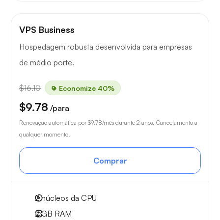
VPS Business
Hospedagem robusta desenvolvida para empresas
de médio porte.
$16.10
Economize 40%
$9.78
/para
Renovação automática por
$9.78
/mês durante 2 anos. Cancelamento a
qualquer momento.
Comprar
2
núcleos da CPU
2 GB
RAM