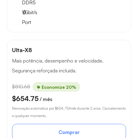
DDR5
1
Gbit/s
Port
Ulta-X8
Mais potência, desempenho e velocidade.
Segurança reforçada incluída.
$810.68
Economize 20%
$654.75
/ mês
Renovação automática por
$654.75
/mês durante 2 anos. Cancelamento
a qualquer momento.
Comprar