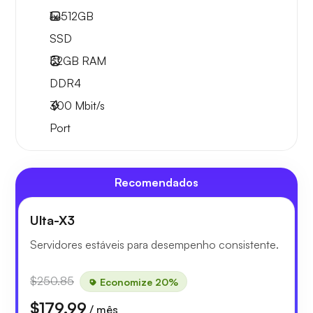
1x
512GB
SSD
32GB
RAM
DDR4
300
Mbit/s
Port
Recomendados
Ulta-X3
Servidores estáveis para desempenho consistente.
$250.85
Economize 20%
$179.99
/ mês