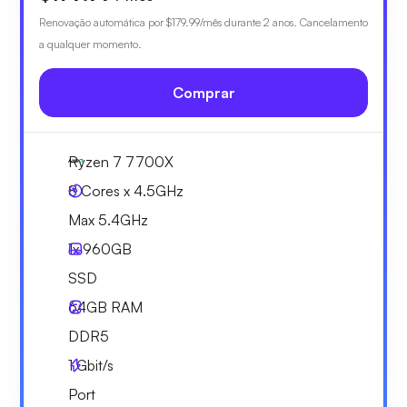
Renovação automática por
$179.99
/mês durante 2 anos. Cancelamento
a qualquer momento.
Comprar
Ryzen 7 7700X
8 Cores x 4.5GHz
Max 5.4GHz
1x
960GB
SSD
64GB
RAM
DDR5
1
Gbit/s
Port