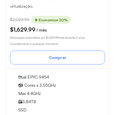
virtualização.
$2,029.99
Economize 20%
$1,629.99
/ mês
Renovação automática por
$1,629.99
/mês durante 2 anos.
Cancelamento a qualquer momento.
Comprar
Dual EPYC 9454
64 Cores x 3.55GHz
Max 4.4GHz
2x
3.84TB
SSD