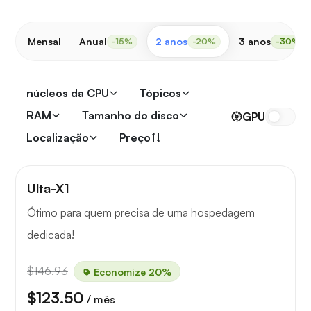
Mensal
Anual
2 anos
3 anos
-15%
-20%
-30%
núcleos da CPU
Tópicos
RAM
Tamanho do disco
GPU
Localização
Preço
Ulta-X1
Ótimo para quem precisa de uma hospedagem
dedicada!
$146.93
Economize 20%
$123.50
/ mês