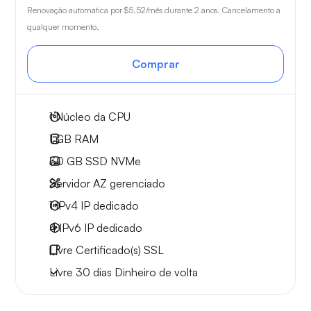
Renovação automática por
$5.52
/mês durante 2 anos. Cancelamento a
qualquer momento.
Comprar
1
Núcleo da CPU
1 GB
RAM
30 GB
SSD NVMe
Servidor AZ gerenciado
1 IPv4
IP dedicado
4 IPv6
IP dedicado
Livre
Certificado(s) SSL
Livre
30 dias
Dinheiro de volta