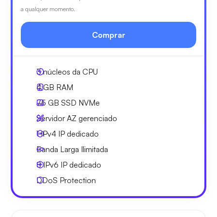
a qualquer momento.
Comprar
3
núcleos da CPU
4 GB
RAM
75 GB
SSD NVMe
Servidor AZ gerenciado
1 IPv4
IP dedicado
Banda Larga
Ilimitada
8 IPv6
IP dedicado
DDoS Protection