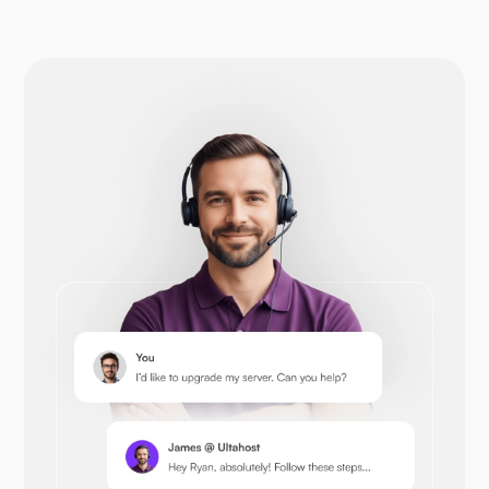
Drupal
Opencart
Prestashop