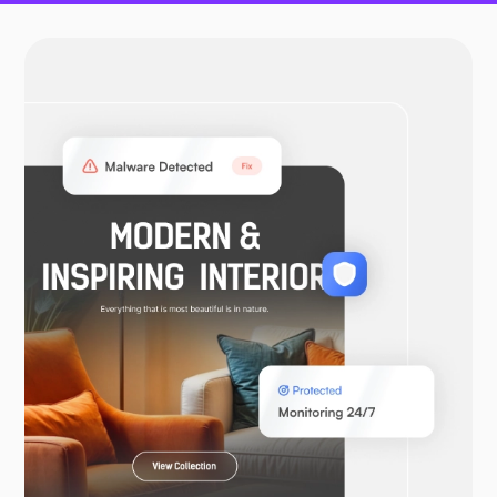
OpenVPN
WooCommerce
Laravel