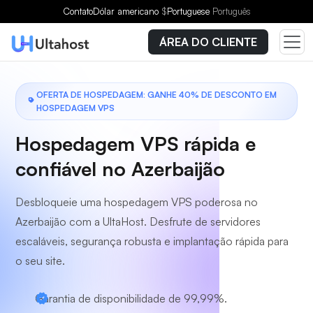
Escolha um plano
Contato
Dólar americano
$
Portuguese
Português
ÁREA DO CLIENTE
OFERTA DE HOSPEDAGEM: GANHE 40% DE DESCONTO EM
HOSPEDAGEM VPS
Hospedagem VPS rápida e
confiável no Azerbaijão
Desbloqueie uma hospedagem VPS poderosa no
Azerbaijão com a UltaHost. Desfrute de servidores
escaláveis, segurança robusta e implantação rápida para
o seu site.
Garantia de disponibilidade de 99,99%.