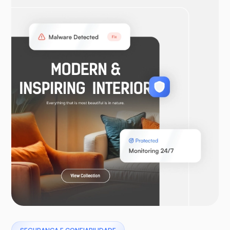
OpenVPN
WooCommerce
Laravel
Pterodáctilo