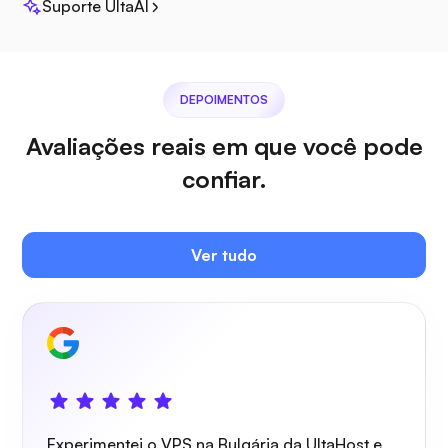
Suporte UltaAI
Plex
DEPOIMENTOS
Avaliações reais em que você pode
Owncast
confiar.
Ver tudo
Guarda de arame
Experimentei o VPS na Bulgária da UltaHost e