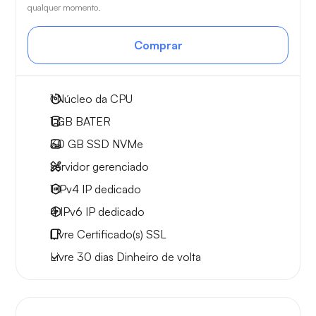
qualquer momento.
Comprar
1
Núcleo da CPU
1 GB
BATER
30 GB
SSD NVMe
servidor gerenciado
1 IPv4
IP dedicado
4 IPv6
IP dedicado
Livre
Certificado(s) SSL
Livre
30 dias
Dinheiro de volta