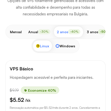
Opções de VPS totalmente gerenciadas e acessíveis com
alta confiabilidade e desempenho para todas as
necessidades empresariais na Bulgária.
Mensal
Anual
2 anos
3 anos
-30%
-40%
-50%
Linux
Windows
VPS Básico
Hospedagem acessível e perfeita para iniciantes.
$9.19
Economize 40%
$5.52
/kk
Renovação automática por
$5.52
/mês durante 2 anos. Cancelamento a