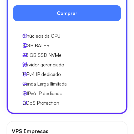
Comprar
3
núcleos da CPU
4 GB
BATER
75 GB
SSD NVMe
servidor gerenciado
1 IPv4
IP dedicado
Banda Larga
Ilimitada
8 IPv6
IP dedicado
DDoS Protection
VPS Empresas