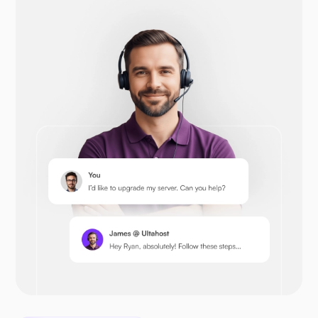
Opencart
Prestashop
Nextcloud