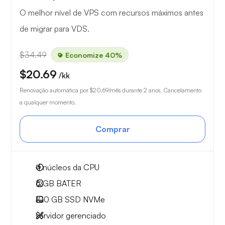
O melhor nível de VPS com recursos máximos antes
de migrar para VDS.
$34.49
Economize 40%
$20.69
/kk
Renovação automática por
$20.69
/mês durante 2 anos. Cancelamento
a qualquer momento.
Comprar
4
núcleos da CPU
6 GB
BATER
100 GB
SSD NVMe
servidor gerenciado