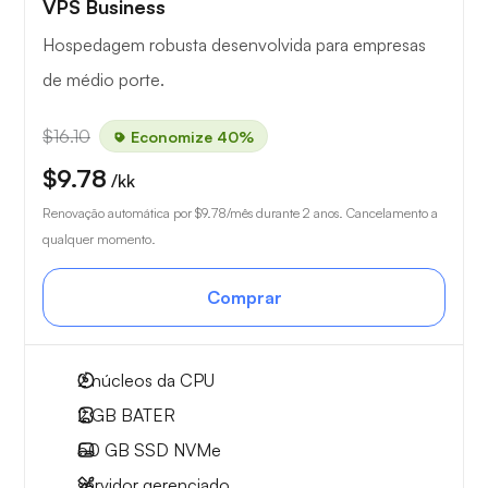
VPS Business
Hospedagem robusta desenvolvida para empresas
de médio porte.
$16.10
Economize 40%
$9.78
/kk
Renovação automática por
$9.78
/mês durante 2 anos. Cancelamento a
qualquer momento.
Comprar
2
núcleos da CPU
2 GB
BATER
50 GB
SSD NVMe
servidor gerenciado