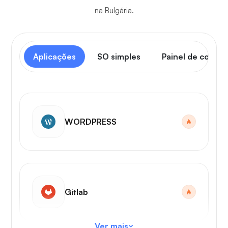
na Bulgária.
Aplicações
SO simples
Painel de contro
WORDPRESS
Gitlab
Ver mais