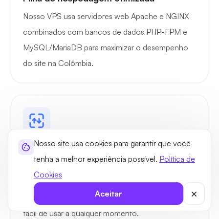
Nosso VPS usa servidores web Apache e NGINX
combinados com bancos de dados PHP-FPM e
MySQL/MariaDB para maximizar o desempenho
do site na Colômbia.
Nosso site usa cookies para garantir que você
Dimensionamento simples de recursos
tenha a melhor experiência possível.
Política de
Comece facilmente com 1 GB de RAM e
Cookies
dimensione seu VPS na Colômbia de forma
Aceitar
confiável por meio do nosso painel de controle
fácil de usar a qualquer momento.