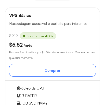
VPS Básico
Hospedagem acessível e perfeita para iniciantes.
$9.19
Economize 40%
$5.52
/mês
Renovação automática por
$5.52
/mês durante 2 anos. Cancelamento a
qualquer momento.
Comprar
1
Núcleo da CPU
1 GB
BATER
30 GB
SSD NVMe