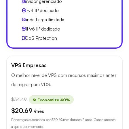
servidor gerenciado
1 IPv4
IP dedicado
Banda Larga
Ilimitada
8 IPv6
IP dedicado
DDoS Protection
VPS Empresas
O melhor nível de VPS com recursos máximos antes
de migrar para VDS.
$34.49
Economize 40%
$20.69
/mês
Renovação automática por
$20.69
/mês durante 2 anos. Cancelamento
a qualquer momento.