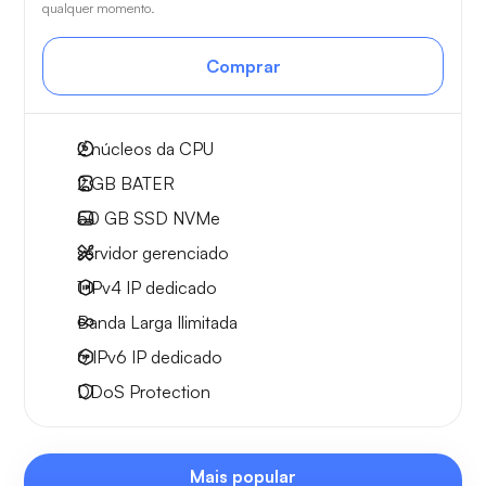
qualquer momento.
Comprar
2
núcleos da CPU
2 GB
BATER
50 GB
SSD NVMe
servidor gerenciado
1 IPv4
IP dedicado
Banda Larga
Ilimitada
6 IPv6
IP dedicado
DDoS Protection
Mais popular