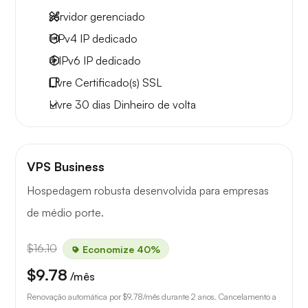
servidor gerenciado
1 IPv4
IP dedicado
4 IPv6
IP dedicado
Livre
Certificado(s) SSL
Livre
30 dias
Dinheiro de volta
VPS Business
Hospedagem robusta desenvolvida para empresas
de médio porte.
$16.10
Economize 40%
$9.78
/mês
Renovação automática por
$9.78
/mês durante 2 anos. Cancelamento a