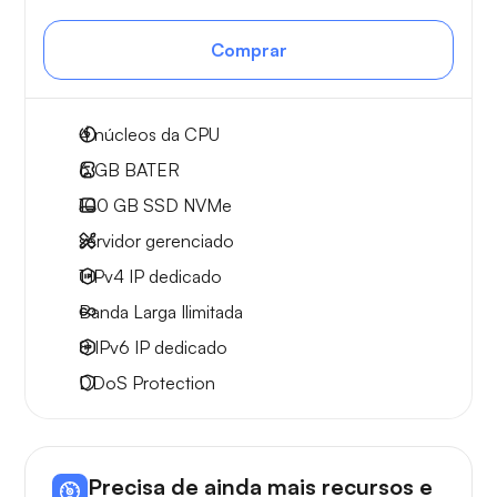
Comprar
4
núcleos da CPU
6 GB
BATER
100 GB
SSD NVMe
servidor gerenciado
1 IPv4
IP dedicado
Banda Larga
Ilimitada
8 IPv6
IP dedicado
DDoS Protection
Precisa de ainda mais recursos e