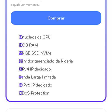
a qualquer momento.
Comprar
3
núcleos da CPU
4 GB
RAM
75 GB
SSD NVMe
Servidor gerenciado da Nigéria
1 IPv4
IP dedicado
Banda Larga
Ilimitada
8 IPv6
IP dedicado
DDoS Protection