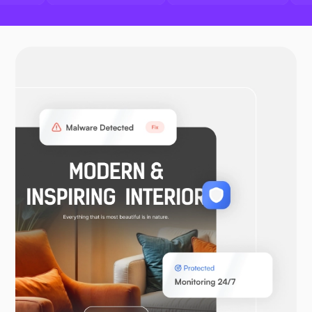
OpenVPN
WooCommerce
Laravel