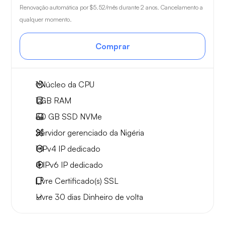
Renovação automática por
$5.52
/mês durante 2 anos. Cancelamento a
qualquer momento.
Comprar
1
Núcleo da CPU
1 GB
RAM
30 GB
SSD NVMe
Servidor gerenciado da Nigéria
1 IPv4
IP dedicado
4 IPv6
IP dedicado
Livre
Certificado(s) SSL
Livre
30 dias
Dinheiro de volta