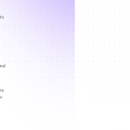
to
eal
ra
or