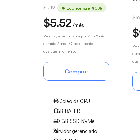
$9.19
Economize 40%
$16
$5.52
/mês
$
Renovação automática por
$5.52
/mês
durante 2 anos. Cancelamento a
Reno
qualquer momento.
dura
qua
Comprar
1
Núcleo da CPU
1 GB
BATER
30 GB
SSD NVMe
servidor gerenciado