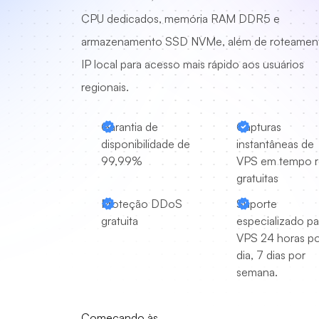
CPU dedicados, memória RAM DDR5 e
armazenamento SSD NVMe, além de roteamen
IP local para acesso mais rápido aos usuários
regionais.
Garantia de
Capturas
disponibilidade de
instantâneas de
99,99%
VPS em tempo r
gratuitas
Proteção DDoS
Suporte
gratuita
especializado pa
VPS 24 horas p
dia, 7 dias por
semana.
Começando às