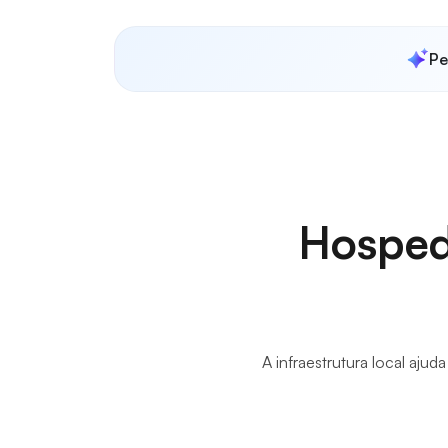
Pe
Hosped
A infraestrutura local aju