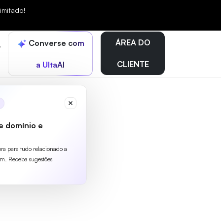
mitado!
ÁREA DO
Converse com
CLIENTE
a UltaAI
e domínio e
ora para tudo relacionado a
m. Receba sugestões