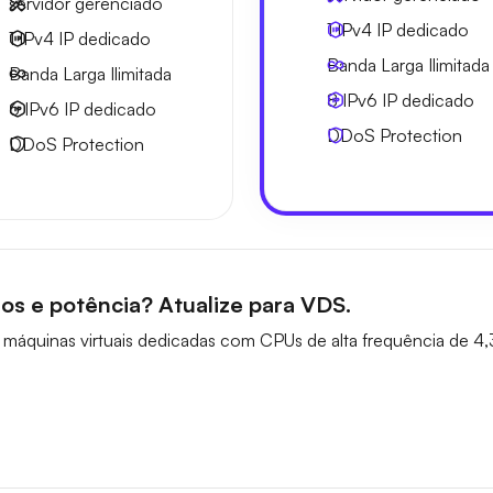
servidor gerenciado
1 IPv4
IP dedicado
1 IPv4
IP dedicado
Banda Larga
Ilimitada
Banda Larga
Ilimitada
8 IPv6
IP dedicado
6 IPv6
IP dedicado
DDoS Protection
DDoS Protection
os e potência? Atualize para VDS.
áquinas virtuais dedicadas com CPUs de alta frequência de 4,