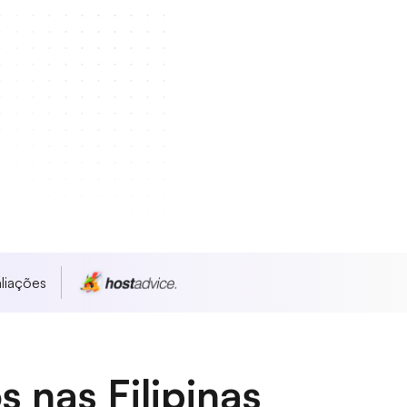
liações
 nas Filipinas