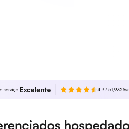
Excelente
so serviço
4.9 / 5
1,932
Ava
renciados hospedados