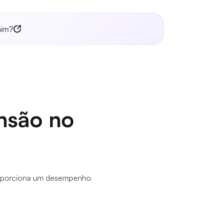
mim?
nsão no
e proporciona um desempenho