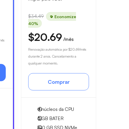
$34.49
Economize
40%
$20.69
/mês
mês
Renovação automática por
$20.69
/mês
durante 2 anos. Cancelamento a
qualquer momento.
Comprar
4
núcleos da CPU
6 GB
BATER
100 GB
SSD NVMe