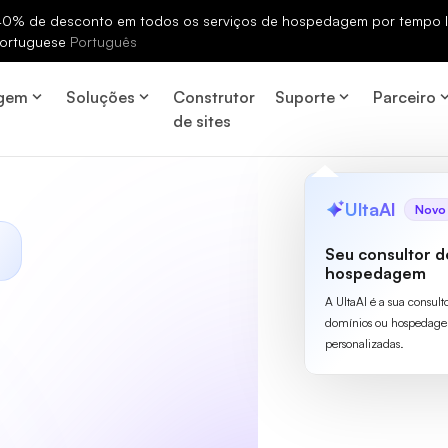
% de desconto em todos os serviços de hospedagem por tempo li
ortuguese
Português
gem
Soluções
Construtor
Suporte
Parceiro
de sites
UltaAI
Novo
Seu consultor d
hospedagem
A UltaAI é a sua consult
domínios ou hospedage
personalizadas.