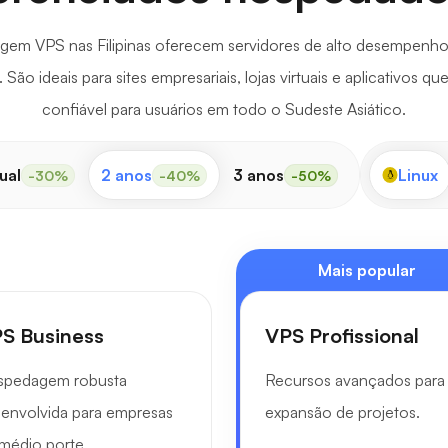
em VPS nas Filipinas oferecem servidores de alto desempenho
ão ideais para sites empresariais, lojas virtuais e aplicativos q
confiável para usuários em todo o Sudeste Asiático.
ual
2 anos
3 anos
Linux
-30%
-40%
-50%
Mais popular
S Business
VPS Profissional
spedagem robusta
Recursos avançados para
envolvida para empresas
expansão de projetos.
médio porte.