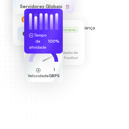
Servidores Globais
VPS do Karl
Correndo
Tempo
255.189.85.19
de
100%
atividade
Centro de Dados de
Frankfurt
1
Velocidade
GBPS