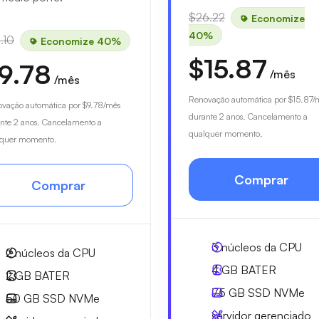
$26.22
Economize
40%
.10
Economize 40%
$15.87
9.78
/mês
/mês
Renovação automática por
$15.87
/
vação automática por
$9.78
/mês
durante 2 anos. Cancelamento a
nte 2 anos. Cancelamento a
qualquer momento.
lquer momento.
Comprar
Comprar
3
núcleos da CPU
2
núcleos da CPU
4 GB
BATER
2 GB
BATER
75 GB
SSD NVMe
50 GB
SSD NVMe
servidor gerenciado