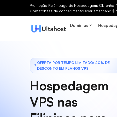
Promoção Relâmpago de Hospedagem: Obtenha 40
Contato
base de conhecimento
Dólar americano
$
P
Domínios
Hospeda
OFERTA POR TEMPO LIMITADO: 40% DE
DESCONTO EM PLANOS VPS
Hospedagem
VPS nas