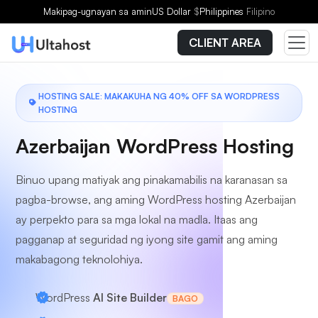
Pumili ng Plano
Makipag-ugnayan sa amin
US Dollar
$
Philippines
Filipino
CLIENT AREA
HOSTING SALE: MAKAKUHA NG 40% OFF SA WORDPRESS
HOSTING
Azerbaijan WordPress Hosting
Binuo upang matiyak ang pinakamabilis na karanasan sa
pagba-browse, ang aming WordPress hosting Azerbaijan
ay perpekto para sa mga lokal na madla. Itaas ang
pagganap at seguridad ng iyong site gamit ang aming
makabagong teknolohiya.
WordPress
AI Site Builder
BAGO