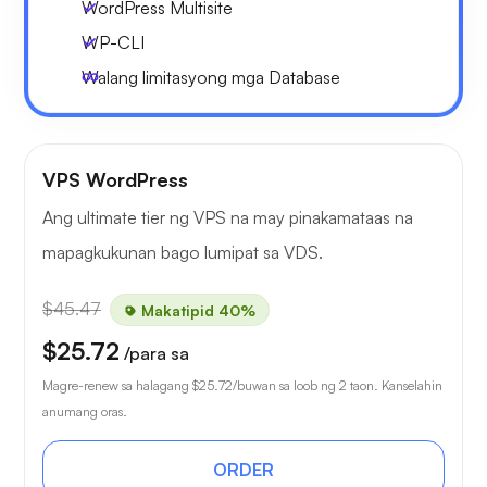
WordPress Multisite
WP-CLI
Walang limitasyong mga Database
VPS WordPress
Ang ultimate tier ng VPS na may pinakamataas na
mapagkukunan bago lumipat sa VDS.
$45.47
Makatipid 40%
$25.72
/para sa
Magre-renew sa halagang
$25.72
/buwan sa loob ng 2 taon. Kanselahin
anumang oras.
ORDER