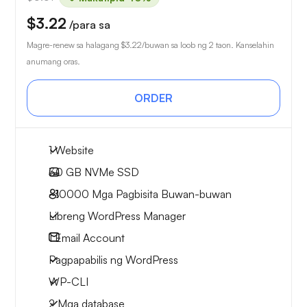
$3.22
/para sa
Magre-renew sa halagang
$3.22
/buwan sa loob ng 2 taon. Kanselahin
anumang oras.
ORDER
1 Website
30 GB
NVMe SSD
~10000
Mga Pagbisita Buwan-buwan
Libreng WordPress Manager
1
Email Account
Pagpapabilis ng WordPress
WP-CLI
2 Mga database