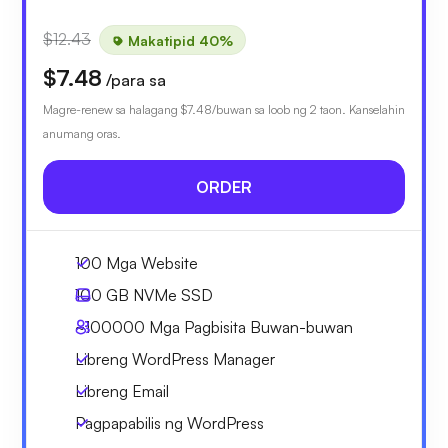
$12.43
Makatipid 40%
$7.48
/para sa
Magre-renew sa halagang
$7.48
/buwan sa loob ng 2 taon. Kanselahin
anumang oras.
ORDER
100 Mga Website
100 GB
NVMe SSD
~100000
Mga Pagbisita Buwan-buwan
Libreng WordPress Manager
Libreng Email
Pagpapabilis ng WordPress