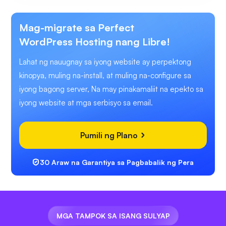
Mag-migrate sa Perfect
WordPress Hosting nang Libre!
Lahat ng nauugnay sa iyong website ay perpektong
kinopya, muling na-install, at muling na-configure sa
iyong bagong server, Na may pinakamaliit na epekto sa
iyong website at mga serbisyo sa email.
Pumili ng Plano
30 Araw na Garantiya sa Pagbabalik ng Pera
MGA TAMPOK SA ISANG SULYAP