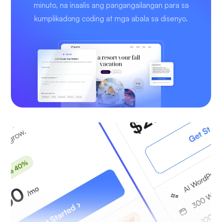
minuto, na inaalis ang pangangailangan para sa
kumplikadong coding at mga abala sa disenyo.