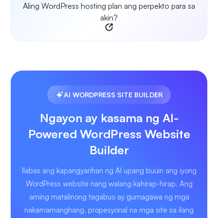
Aling WordPress hosting plan ang perpekto para sa
akin?
AI WORDPRESS SITE BUILDER
Ngayon ay kasama ng AI-
Powered WordPress Website
Builder
Ilabas ang kapangyarihan ng AI upang buuin ang iyong
WordPress website nang walang kahirap-hirap. Ang
aming matalinong tagabuo ay gumagawa ng mga
nakamamanghang, propesyonal na mga site sa ilang