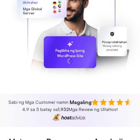
UltraFast
Mga Global
Server
Pinoprotektahan
Walang nakitang
pananakot
Paglikha ng Iyong
WordPress Site
Magaling
Sabi ng Mga Customer namin
4.9 sa 5 batay sa
1,932
Mga Review ng UltaHost