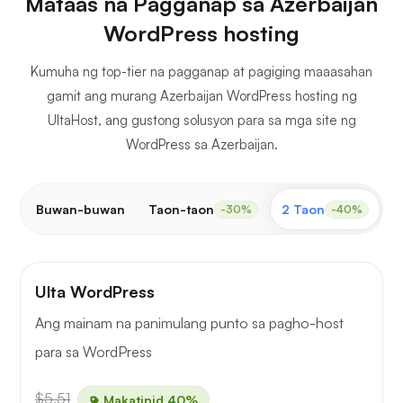
Mataas na Pagganap sa Azerbaijan
WordPress hosting
Kumuha ng top-tier na pagganap at pagiging maaasahan
gamit ang murang Azerbaijan WordPress hosting ng
UltaHost, ang gustong solusyon para sa mga site ng
WordPress sa Azerbaijan.
Buwan-buwan
Taon-taon
2 Taon
3
-30%
-40%
Ulta WordPress
Ang mainam na panimulang punto sa pagho-host
para sa WordPress
$5.51
Makatipid 40%