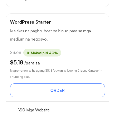
WordPress Starter
Malakas na pagho-host na binuo para sa mga
medium na negosyo.
$8.68
Makatipid 40%
$5.18
/para sa
Magre-renew sa halagang
$5.18
/buwan sa loob ng 2 taon. Kanselahin
anumang oras.
ORDER
100 Mga Website