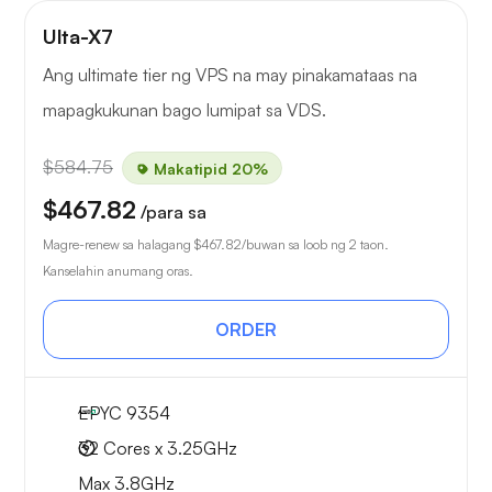
Ulta-X7
Ang ultimate tier ng VPS na may pinakamataas na
mapagkukunan bago lumipat sa VDS.
$584.75
Makatipid 20%
$467.82
/para sa
Magre-renew sa halagang
$467.82
/buwan sa loob ng 2 taon.
Kanselahin anumang oras.
ORDER
EPYC 9354
32 Cores x 3.25GHz
Max 3.8GHz