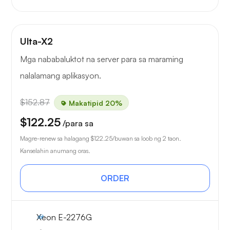
Ulta-X2
Mga nababaluktot na server para sa maraming
nalalamang aplikasyon.
$152.87
Makatipid 20%
$122.25
/para sa
Magre-renew sa halagang
$122.25
/buwan sa loob ng 2 taon.
Kanselahin anumang oras.
ORDER
Xeon E-2276G