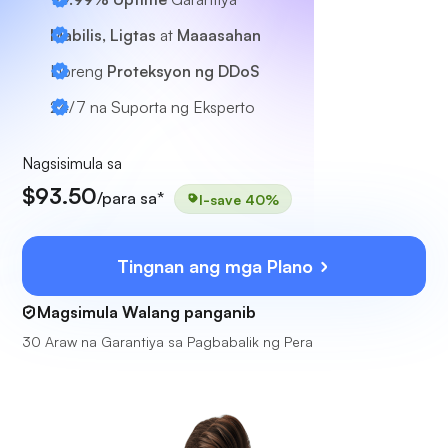
Mabilis, Ligtas
at
Maaasahan
Libreng
Proteksyon ng DDoS
24/7
na Suporta ng Eksperto
Nagsisimula sa
$93.50
/para sa*
I-save 40%
Tingnan ang mga Plano
Magsimula Walang panganib
30 Araw na Garantiya sa Pagbabalik ng Pera