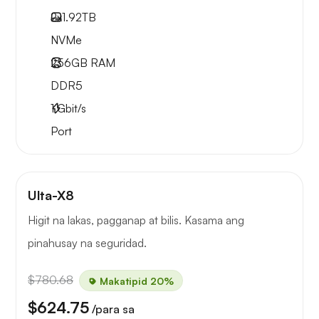
2x
1.92TB
NVMe
256GB
RAM
DDR5
1
Gbit/s
Port
Ulta-X8
Higit na lakas, pagganap at bilis. Kasama ang
pinahusay na seguridad.
$780.68
Makatipid 20%
$624.75
/para sa