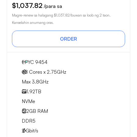
$1,037.82
/para sa
Magre-renew sa halagang
$1,037.82
/buwan sa loob ng 2 taon.
Kanselahin anumang oras.
ORDER
EPYC 9454
48 Cores x 2.75GHz
Max 3.8GHz
2x
1.92TB
NVMe
512GB
RAM
DDR5
2
Gbit/s