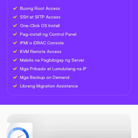
Buong Root Access
SSH at SFTP Access
One-Click OS Install
Pag-install ng Control Panel
IPMI o iDRAC Console
KVM Remote Access
Mabilis na Pagbibigay ng Server
Mga Pribado at Lumulutang na IP
Mga Backup on Demand
Libreng Migration Assistance