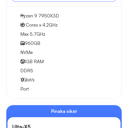
Ryzen 9 7950X3D
16 Cores x 4.2GHz
Max 5.7GHz
2x
960GB
NVMe
64GB
RAM
DDR5
1
Gbit/s
Port
Pinaka sikat
Ulta-X5