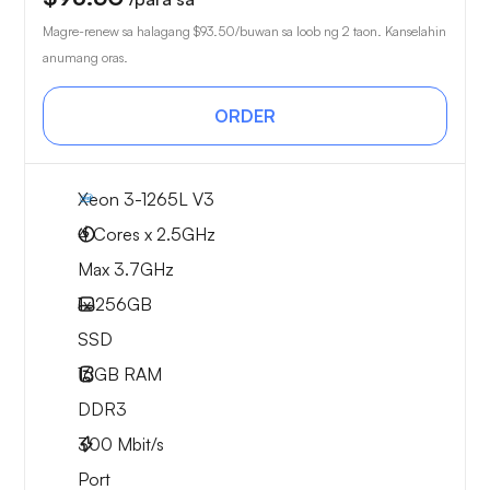
Magre-renew sa halagang
$93.50
/buwan sa loob ng 2 taon. Kanselahin
anumang oras.
ORDER
Xeon 3-1265L V3
4 Cores x 2.5GHz
Max 3.7GHz
1x
256GB
SSD
16GB
RAM
DDR3
300
Mbit/s
Port