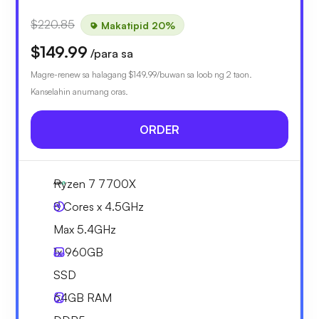
$220.85
Makatipid 20%
$149.99
/para sa
Magre-renew sa halagang
$149.99
/buwan sa loob ng 2 taon.
Kanselahin anumang oras.
ORDER
Ryzen 7 7700X
8 Cores x 4.5GHz
Max 5.4GHz
1x
960GB
SSD
64GB
RAM