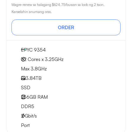
Magre-renew sa halagang
$624.75
/buwan sa loob ng 2 taon.
Kanselahin anumang oras.
ORDER
EPYC 9354
32 Cores x 3.25GHz
Max 3.8GHz
2x
3.84TB
SSD
256GB
RAM
DDR5
2
Gbit/s
Port