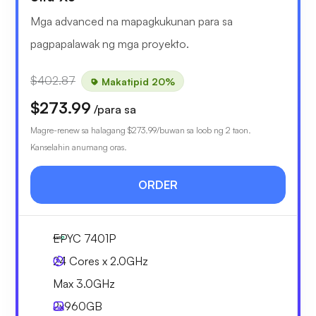
Mga advanced na mapagkukunan para sa
pagpapalawak ng mga proyekto.
$402.87
Makatipid 20%
$273.99
/para sa
Magre-renew sa halagang
$273.99
/buwan sa loob ng 2 taon.
Kanselahin anumang oras.
ORDER
EPYC 7401P
24 Cores x 2.0GHz
Max 3.0GHz
2x
960GB