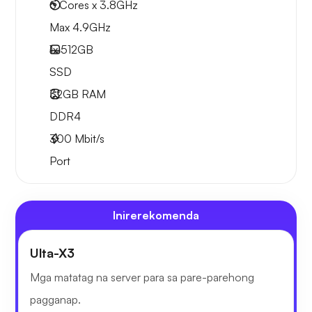
6 Cores x 3.8GHz
Max 4.9GHz
1x
512GB
SSD
32GB
RAM
DDR4
300
Mbit/s
Port
Inirerekomenda
Ulta-X3
Mga matatag na server para sa pare-parehong
pagganap.