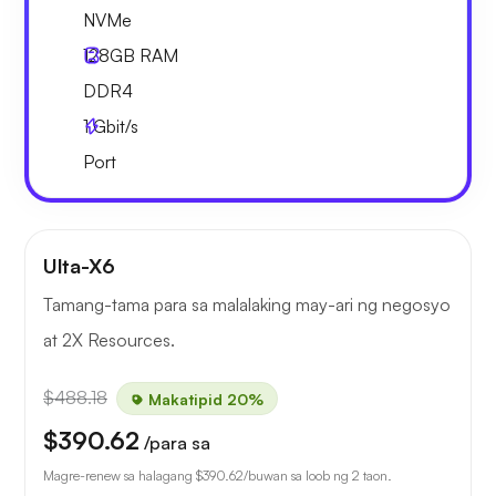
NVMe
128GB
RAM
DDR4
1
Gbit/s
Port
Ulta-X6
Tamang-tama para sa malalaking may-ari ng negosyo
at 2X Resources.
$488.18
Makatipid 20%
$390.62
/para sa
Magre-renew sa halagang
$390.62
/buwan sa loob ng 2 taon.