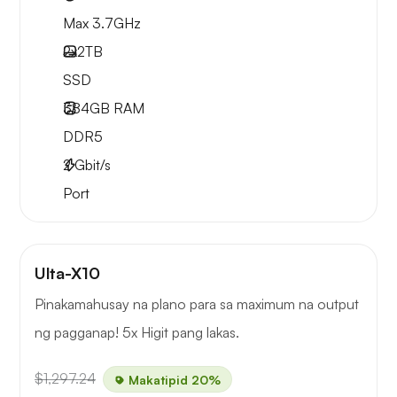
Max 3.7GHz
2x
2TB
SSD
384GB
RAM
DDR5
2
Gbit/s
Port
Ulta-X10
Pinakamahusay na plano para sa maximum na output
ng pagganap! 5x Higit pang lakas.
$1,297.24
Makatipid 20%