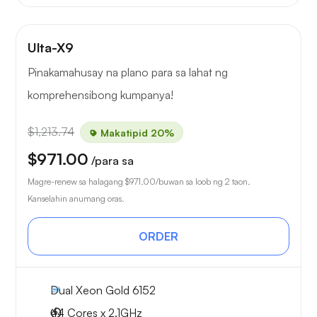
Ulta-X9
Pinakamahusay na plano para sa lahat ng
komprehensibong kumpanya!
$1,213.74
Makatipid 20%
$971.00
/para sa
Magre-renew sa halagang
$971.00
/buwan sa loob ng 2 taon.
Kanselahin anumang oras.
ORDER
Dual Xeon Gold 6152
44 Cores x 2.1GHz