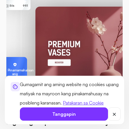
Bilis
99.1
Pinamamahalaan
ang
Ultahost
Gumagamit ang aming website ng cookies upang
matiyak na mayroon kang pinakamahusay na
posibleng karanasan.
Patakaran sa Cookie
MGA SERVER NA PINAMAMAHALAAN AT HIGH-PERFORMING
Tanggapin
Mga High-Speed Server na may