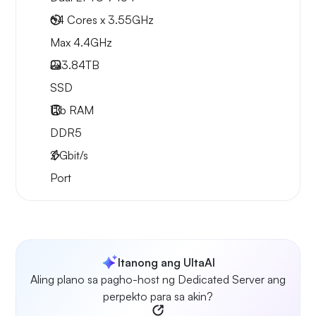
64 Cores x 3.55GHz
Max 4.4GHz
2x
3.84TB
SSD
1Tb
RAM
DDR5
2
Gbit/s
Port
Itanong ang UltaAI
Aling plano sa pagho-host ng Dedicated Server ang
perpekto para sa akin?