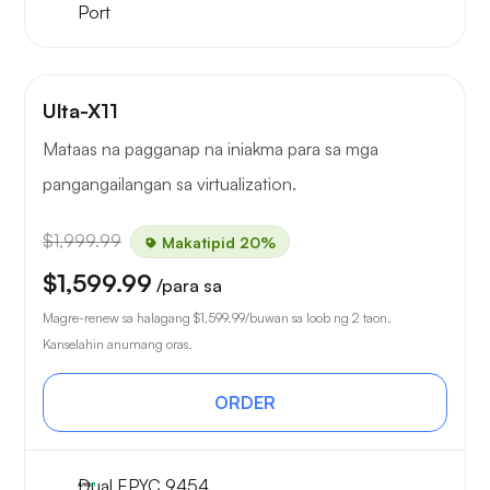
Port
Ulta-X11
Mataas na pagganap na iniakma para sa mga
pangangailangan sa virtualization.
$1,999.99
Makatipid 20%
$1,599.99
/para sa
Magre-renew sa halagang
$1,599.99
/buwan sa loob ng 2 taon.
Kanselahin anumang oras.
ORDER
Dual EPYC 9454