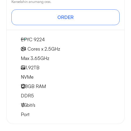
Kanselahin anumang oras.
ORDER
EPYC 9224
24 Cores x 2.5GHz
Max 3.65GHz
2x
1.92TB
NVMe
128GB
RAM
DDR5
1
Gbit/s
Port