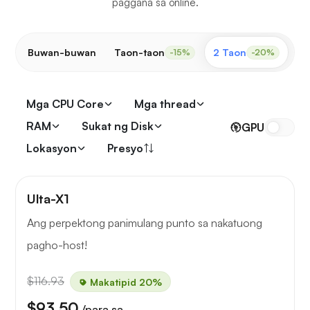
paggana sa online.
Buwan-buwan
Taon-taon
2 Taon
3 
-15%
-20%
Mga CPU Core
Mga thread
RAM
Sukat ng Disk
GPU
Lokasyon
Presyo
Ulta-X1
Ang perpektong panimulang punto sa nakatuong
pagho-host!
$116.93
Makatipid 20%
$93.50
/para sa