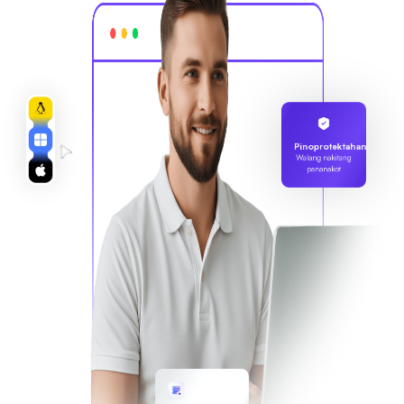
Pinoprotektahan
Walang nakitang
pananakot