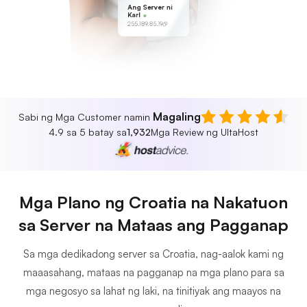
Ang Server ni
Karl
255.189.85.19
Magaling
Sabi ng Mga Customer namin
4.9 sa 5 batay sa
1,932
Mga Review ng UltaHost
Mga Plano ng Croatia na Nakatuon
sa Server na Mataas ang Pagganap
Sa mga dedikadong server sa Croatia, nag-aalok kami ng
maaasahang, mataas na pagganap na mga plano para sa
mga negosyo sa lahat ng laki, na tinitiyak ang maayos na