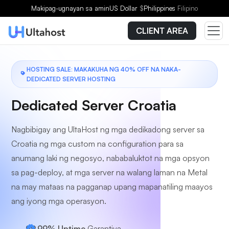
Pumili ng Plano
Makipag-ugnayan sa amin
US Dollar
$
Philippines
Filipino
CLIENT AREA
HOSTING SALE: MAKAKUHA NG 40% OFF NA NAKA-
DEDICATED SERVER HOSTING
Dedicated Server Croatia
Nagbibigay ang UltaHost ng mga dedikadong server sa
Croatia ng mga custom na configuration para sa
anumang laki ng negosyo, nababaluktot na mga opsyon
sa pag-deploy, at mga server na walang laman na Metal
na may mataas na pagganap upang mapanatiling maayos
ang iyong mga operasyon.
99.99% Uptime
Garantiya