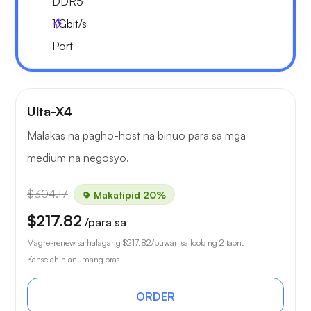
DDR5
1
Gbit/s
Port
Ulta-X4
Malakas na pagho-host na binuo para sa mga
medium na negosyo.
$304.17
Makatipid 20%
$217.82
/para sa
Magre-renew sa halagang
$217.82
/buwan sa loob ng 2 taon.
Kanselahin anumang oras.
ORDER