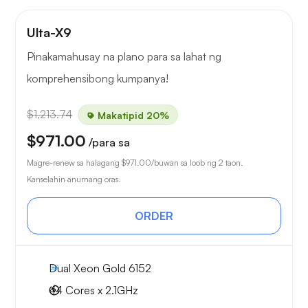
Ulta-X9
Pinakamahusay na plano para sa lahat ng
komprehensibong kumpanya!
$1,213.74
Makatipid 20%
$971.00
/para sa
Magre-renew sa halagang
$971.00
/buwan sa loob ng 2 taon.
Kanselahin anumang oras.
ORDER
Dual Xeon Gold 6152
44 Cores x 2.1GHz