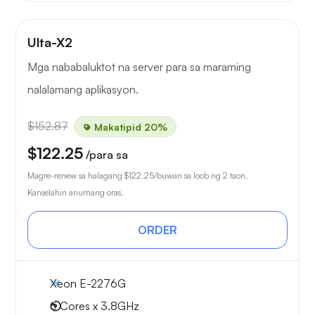
Ulta-X2
Mga nababaluktot na server para sa maraming
nalalamang aplikasyon.
$152.87
Makatipid 20%
$122.25
/para sa
Magre-renew sa halagang
$122.25
/buwan sa loob ng 2 taon.
Kanselahin anumang oras.
ORDER
Xeon E-2276G
6 Cores x 3.8GHz