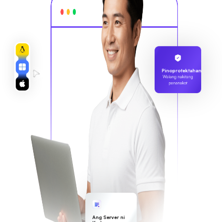
Pinoprotektahan
Walang nakitang
pananakot
Ang Server ni