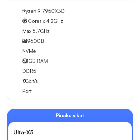
Ryzen 9 7950X3D
16 Cores x 4.2GHz
Max 5.7GHz
2x
960GB
NVMe
64GB
RAM
DDR5
1
Gbit/s
Port
Pinaka sikat
Ulta-X5