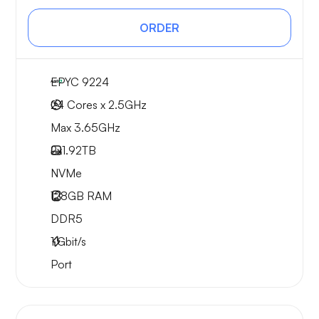
ORDER
EPYC 9224
24 Cores x 2.5GHz
Max 3.65GHz
2x
1.92TB
NVMe
128GB
RAM
DDR5
1
Gbit/s
Port