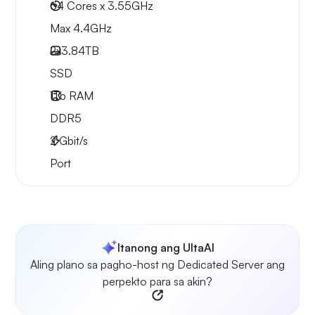
64 Cores x 3.55GHz
Max 4.4GHz
2x
3.84TB
SSD
1Tb
RAM
DDR5
2
Gbit/s
Port
Itanong ang UltaAI
Aling plano sa pagho-host ng Dedicated Server ang
perpekto para sa akin?