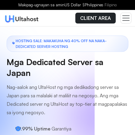
Pumili ng Plano
Makipag-ugnayan sa amin
US Dollar
$
Philippines
Filipino
CLIENT AREA
HOSTING SALE: MAKAKUHA NG 40% OFF NA NAKA-
DEDICATED SERVER HOSTING
Mga Dedicated Server sa
Japan
Nag-aalok ang UltaHost ng mga dedikadong server sa
Japan para sa malalaki at maliliit na negosyo. Ang mga
Dedicated server ng UltaHost ay top-tier at magpapalakas
sa iyong negosyo.
99.99% Uptime
Garantiya