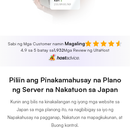
Karl
255.189.85.19
Magaling
Sabi ng Mga Customer namin
4.9 sa 5 batay sa
1,932
Mga Review ng UltaHost
Piliin ang Pinakamahusay na Plano
ng Server na Nakatuon sa Japan
Kunin ang bilis na kinakailangan ng iyong mga website sa
Japan sa mga planong ito, na nagbibigay sa iyo ng
Napakahusay na pagganap, Nakatuon na mapagkukunan, at
Buong kontrol.