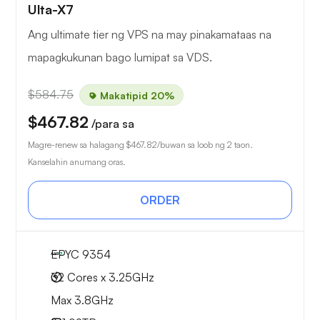
Ulta-X7
Ang ultimate tier ng VPS na may pinakamataas na
mapagkukunan bago lumipat sa VDS.
$584.75
Makatipid 20%
$467.82
/para sa
Magre-renew sa halagang
$467.82
/buwan sa loob ng 2 taon.
Kanselahin anumang oras.
ORDER
EPYC 9354
32 Cores x 3.25GHz
Max 3.8GHz