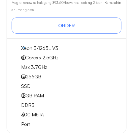
Magre-renew sa halagang
$93.50
/buwan sa loob ng 2 taon. Kanselahin
anumang oras.
ORDER
Xeon 3-1265L V3
4 Cores x 2.5GHz
Max 3.7GHz
1x
256GB
SSD
16GB
RAM
DDR3
300
Mbit/s
Port