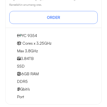
Kanselahin anumang oras.
ORDER
EPYC 9354
32 Cores x 3.25GHz
Max 3.8GHz
2x
3.84TB
SSD
256GB
RAM
DDR5
2
Gbit/s
Port