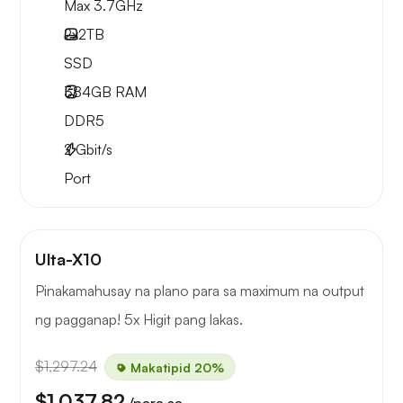
Max 3.7GHz
2x
2TB
SSD
384GB
RAM
DDR5
2
Gbit/s
Port
Ulta-X10
Pinakamahusay na plano para sa maximum na output
ng pagganap! 5x Higit pang lakas.
$1,297.24
Makatipid 20%
$1,037.82