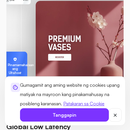
Pinamamahalaan
ang
Ultahost
Gumagamit ang aming website ng cookies upang
matiyak na mayroon kang pinakamahusay na
MGA SERVER NA PINAMAMAHALAAN AT HIGH-PERFORMING
posibleng karanasan.
Patakaran sa Cookie
Tanggapin
Mga High-Speed Server na may
Global Low Latency