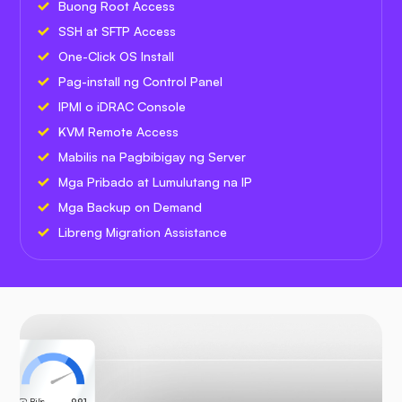
Buong Root Access
SSH at SFTP Access
One-Click OS Install
Pag-install ng Control Panel
IPMI o iDRAC Console
KVM Remote Access
Mabilis na Pagbibigay ng Server
Mga Pribado at Lumulutang na IP
Mga Backup on Demand
Libreng Migration Assistance
Bilis
99.1