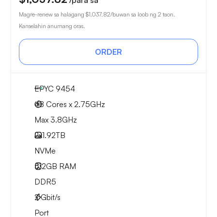
/para sa
Magre-renew sa halagang
$1,037.82
/buwan sa loob ng 2 taon.
Kanselahin anumang oras.
ORDER
EPYC 9454
48 Cores x 2.75GHz
Max 3.8GHz
2x
1.92TB
NVMe
512GB
RAM
DDR5
2
Gbit/s
Port