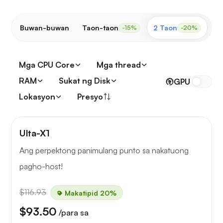
Buwan-buwan
Taon-taon
2 Taon
3 
-15%
-20%
Mga CPU Core
Mga thread
RAM
Sukat ng Disk
GPU
Lokasyon
Presyo
Ulta-X1
Ang perpektong panimulang punto sa nakatuong
pagho-host!
$116.93
Makatipid 20%
$93.50
/para sa