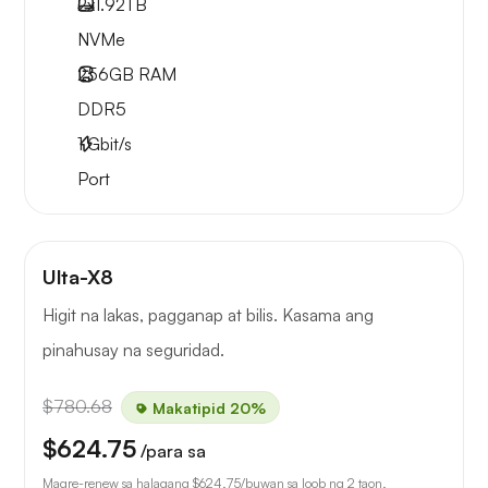
2x
1.92TB
NVMe
256GB
RAM
DDR5
1
Gbit/s
Port
Ulta-X8
Higit na lakas, pagganap at bilis. Kasama ang
pinahusay na seguridad.
$780.68
Makatipid 20%
$624.75
/para sa
Magre-renew sa halagang
$624.75
/buwan sa loob ng 2 taon.