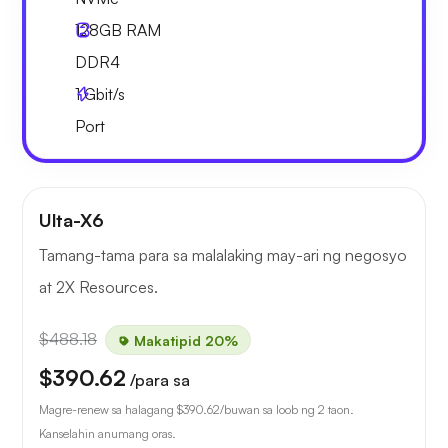
128GB
RAM
DDR4
1
Gbit/s
Port
Ulta-X6
Tamang-tama para sa malalaking may-ari ng negosyo
at 2X Resources.
$488.18
Makatipid 20%
$390.62
/para sa
Magre-renew sa halagang
$390.62
/buwan sa loob ng 2 taon.
Kanselahin anumang oras.