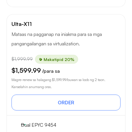
Ulta-X11
Mataas na pagganap na iniakma para sa mga
pangangailangan sa virtualization.
$1,999.99
Makatipid 20%
$1,599.99
/para sa
Magre-renew sa halagang
$1,599.99
/buwan sa loob ng 2 taon.
Kanselahin anumang oras.
ORDER
Dual EPYC 9454