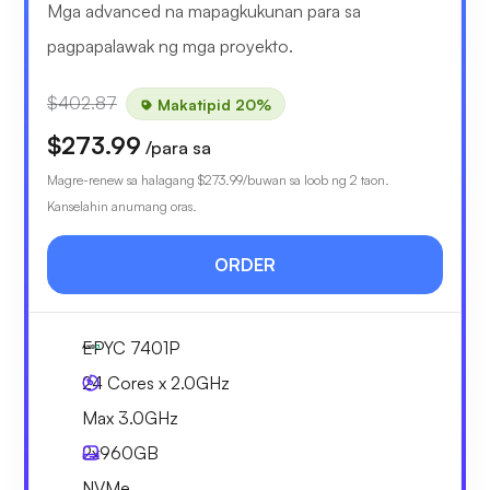
Mga advanced na mapagkukunan para sa
pagpapalawak ng mga proyekto.
$402.87
Makatipid 20%
$273.99
/para sa
Magre-renew sa halagang
$273.99
/buwan sa loob ng 2 taon.
Kanselahin anumang oras.
ORDER
EPYC 7401P
24 Cores x 2.0GHz
Max 3.0GHz
2x
960GB
NVMe