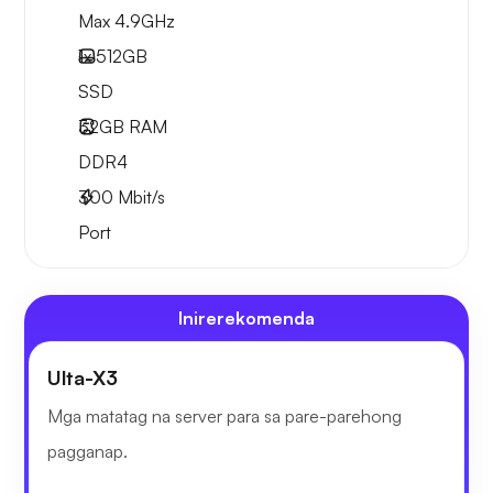
Max 4.9GHz
1x
512GB
SSD
32GB
RAM
DDR4
300
Mbit/s
Port
Inirerekomenda
Ulta-X3
Mga matatag na server para sa pare-parehong
pagganap.