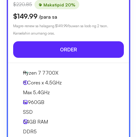
$220.85
Makatipid 20%
$149.99
/para sa
Magre-renew sa halagang
$149.99
/buwan sa loob ng 2 taon.
Kanselahin anumang oras.
ORDER
Ryzen 7 7700X
8 Cores x 4.5GHz
Max 5.4GHz
1x
960GB
SSD
64GB
RAM
DDR5