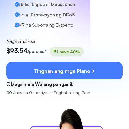
Mabilis, Ligtas
at
Maaasahan
Libreng
Proteksyon ng DDoS
24/7
na Suporta ng Eksperto
Nagsisimula sa
$93.54
/para sa*
I-save 40%
Tingnan ang mga Plano
Magsimula Walang panganib
30 Araw na Garantiya sa Pagbabalik ng Pera