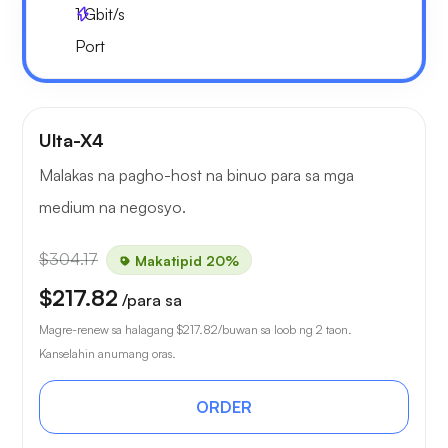
1
Gbit/s
Port
Ulta-X4
Malakas na pagho-host na binuo para sa mga
medium na negosyo.
$304.17
Makatipid 20%
$217.82
/para sa
Magre-renew sa halagang
$217.82
/buwan sa loob ng 2 taon.
Kanselahin anumang oras.
ORDER