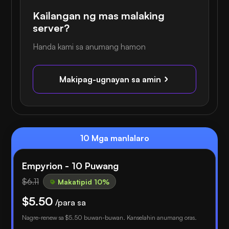
Kailangan ng mas malaking
server?
Handa kami sa anumang hamon
Makipag-ugnayan sa amin
10 Mga manlalaro
Empyrion - 10 Puwang
$6.11
Makatipid 10%
$5.50
/para sa
Nagre-renew sa
$5.50
buwan-buwan. Kanselahin anumang oras.