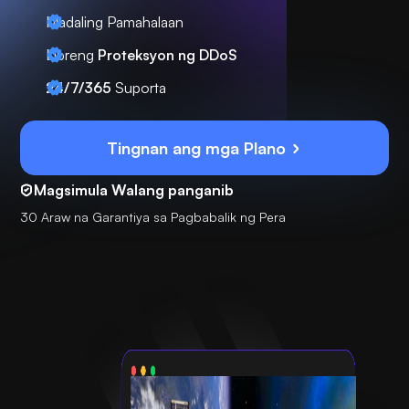
Madaling Pamahalaan
Libreng
Proteksyon ng DDoS
24/7/365
Suporta
Tingnan ang mga Plano
Magsimula Walang panganib
30 Araw na Garantiya sa Pagbabalik ng Pera