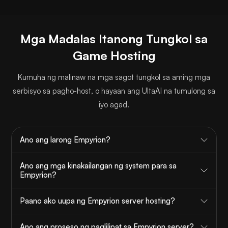
Mga Madalas Itanong Tungkol sa
Game Hosting
Kumuha ng malinaw na mga sagot tungkol sa aming mga
serbisyo sa pagho-host, o hayaan ang UltaAI na tumulong sa
iyo agad.
Ano ang larong Empyrion?
Ano ang mga kinakailangan ng system para sa
Empyrion?
Paano ako uupa ng Empyrion server hosting?
Ano ang proseso ng paglilipat sa Empyrion server?