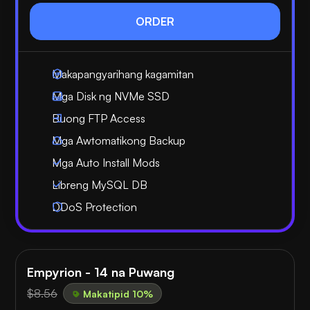
ORDER
Makapangyarihang kagamitan
Mga Disk ng NVMe SSD
Buong FTP Access
Mga Awtomatikong Backup
Mga Auto Install Mods
Libreng MySQL DB
DDoS Protection
Empyrion - 14 na Puwang
$8.56
Makatipid 10%