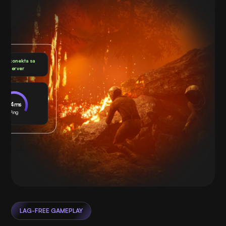
akakonekta sa
Server
24ms
Ping
LAG-FREE GAMEPLAY