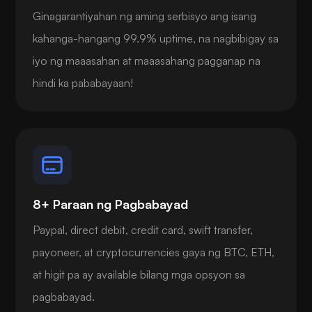
Ginagarantiyahan ng aming serbisyo ang isang
kahanga-hangang 99.9% uptime, na nagbibigay sa
iyo ng maaasahan at maaasahang pagganap na
hindi ka pababayaan!
8+ Paraan ng Pagbabayad
Paypal, direct debit, credit card, swift transfer,
payoneer, at cryptocurrencies gaya ng BTC, ETH,
at higit pa ay available bilang mga opsyon sa
pagbabayad.