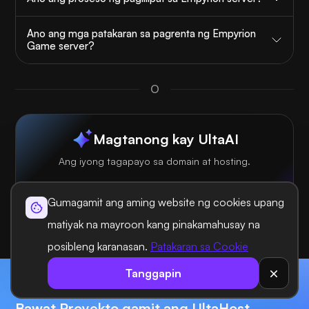
Ano ang mga patakaran sa pagrenta ng Empyrion
Game server?
O
Magtanong kay UltaAI
Ang iyong tagapayo sa domain at hosting.
Gumagamit ang aming website ng cookies upang
matiyak na mayroon kang pinakamahusay na
posibleng karanasan.
Patakaran sa Cookie
Tanggapin
Magsimula Ngayon, Mas Pabilisin ang
Bawat Proyekto gamit ang UltaHost