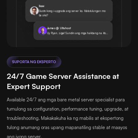
Ikaw
Gusto kong i-upgrade ang server ko. Matutulungan mo
ba ako?
James @ Ultahost
Uy Ryan, sige! Sundin ang mga hakbang na ito...
SUPORTA NG EKSPERTO
24/7 Game Server Assistance at
Expert Support
Available 24/7 ang mga bare metal server specialist para
tumulong sa configuration, performance tuning, upgrade, at
troubleshooting. Makakakuha ka ng mabilis at ekspertong
tulong anumang oras upang mapanatiling stable at maayos
ang iyong server.