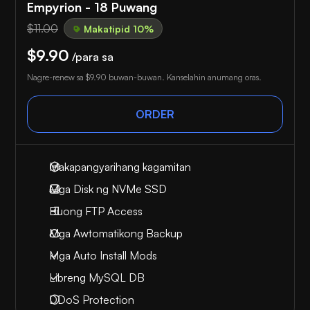
Empyrion - 18 Puwang
$11.00
Makatipid 10%
$9.90
/para sa
Nagre-renew sa
$9.90
buwan-buwan. Kanselahin anumang oras.
ORDER
Makapangyarihang kagamitan
Mga Disk ng NVMe SSD
Buong FTP Access
Mga Awtomatikong Backup
Mga Auto Install Mods
Libreng MySQL DB
DDoS Protection