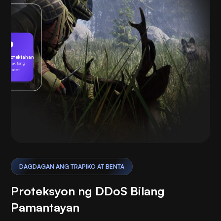
noprotektahan
lang nakitang
pananakot
Naglalaro
DAGDAGAN ANG TRAPIKO AT BENTA
Proteksyon ng DDoS Bilang
Pamantayan