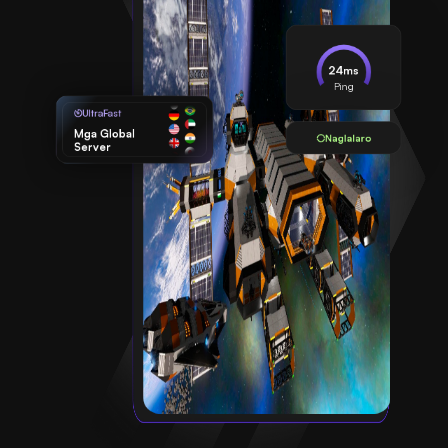
24ms
Ping
UltraFast
Mga Global
Naglalaro
Server