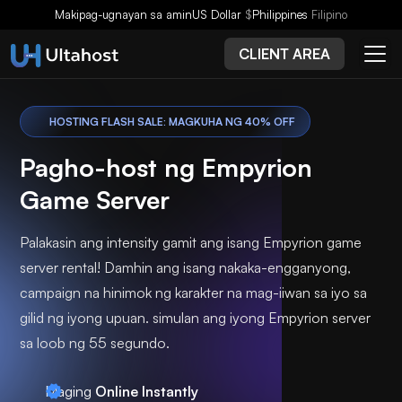
Makipag-ugnayan sa amin
US Dollar
$
Philippines
Filipino
CLIENT AREA
HOSTING FLASH SALE: MAGKUHA NG 40% OFF
Pagho-host ng Empyrion
Game Server
Palakasin ang intensity gamit ang isang Empyrion game
server rental! Damhin ang isang nakaka-engganyong,
campaign na hinimok ng karakter na mag-iiwan sa iyo sa
gilid ng iyong upuan. simulan ang iyong Empyrion server
sa loob ng 55 segundo.
Maging
Online Instantly