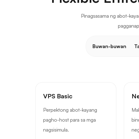
Pinagsasama ng abot-kaya
pagganap 
Buwan-buwan
T
VPS Basic
Ne
Perpektong abot-kayang
Mal
pagho-host para sa mga
bin
nagsisimula.
ne