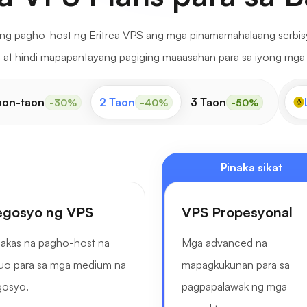
ng pagho-host ng Eritrea VPS ang mga pinamamahalaang serbis
at hindi mapapantayang pagiging maaasahan para sa iyong mga
aon-taon
2 Taon
3 Taon
-30%
-40%
-50%
Pinaka sikat
gosyo ng VPS
VPS Propesyonal
akas na pagho-host na
Mga advanced na
uo para sa mga medium na
mapagkukunan para sa
gosyo.
pagpapalawak ng mga