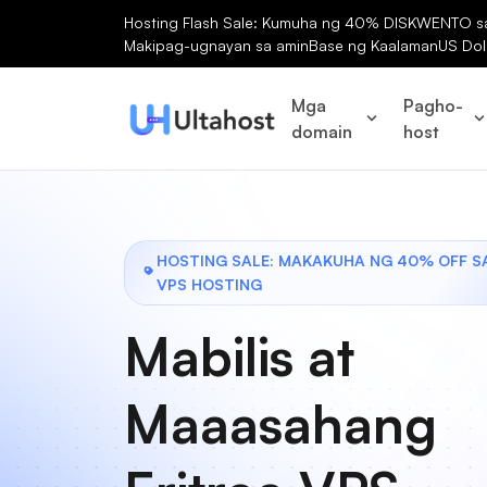
Hosting Flash Sale: Kumuha ng 40% DISKWENTO sa 
Makipag-ugnayan sa amin
Base ng Kaalaman
US Dol
Mga
Pagho-
domain
host
HOSTING SALE: MAKAKUHA NG 40% OFF S
VPS HOSTING
Mabilis at
Maaasahang