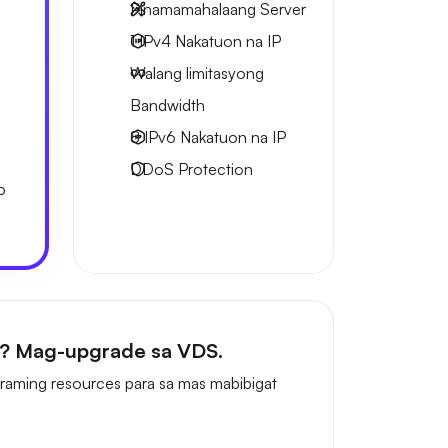
Pinamamahalaang Server
1 IPv4
Nakatuon na IP
Walang limitasyong
Bandwidth
8 IPv6
Nakatuon na IP
DDoS Protection
P
n? Mag-upgrade sa VDS.
aming resources para sa mas mabibigat