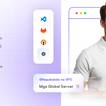
na
g
me
Napakabilis na VPS
a
Mga Global Server