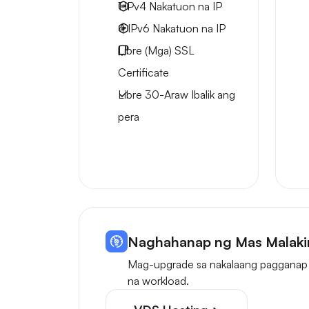
1 IPv4
Nakatuon na IP
4 IPv6
Nakatuon na IP
Libre
(Mga) SSL
Certificate
Libre
30-Araw
Ibalik ang
pera
Naghahanap ng Mas Malaki
Mag-upgrade sa nakalaang pagganap 
na workload.