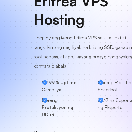
Eritrea VPS
Hosting
I-deploy ang iyong Eritrea VPS sa UltaHost at
tangkilikin ang nagliliyab na bilis ng SSD, ganap 
root access, at abot-kayang presyo nang walan
kontrata o abala.
99.99% Uptime
Libreng Real-Ti
Garantiya
Snapshot
Libreng
24/7
na Suport
Proteksyon ng
ng Eksperto
DDoS