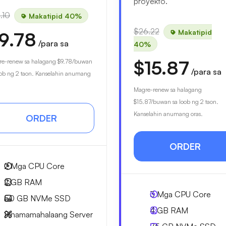
proyekto.
.10
Makatipid 40%
$26.22
Makatipid
9.78
/para sa
40%
$15.87
e-renew sa halagang
$9.78
/buwan
/para sa
oob ng 2 taon. Kanselahin anumang
Magre-renew sa halagang
$15.87
/buwan sa loob ng 2 taon.
Kanselahin anumang oras.
ORDER
ORDER
2
Mga CPU Core
2 GB
RAM
3
Mga CPU Core
50 GB
NVMe SSD
4 GB
RAM
Pinamamahalaang Server