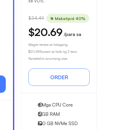
sa VDS.
$34.49
Makatipid 40%
$20.69
/para sa
Magre-renew sa halagang
$20.69
/buwan sa loob ng 2 taon.
Kanselahin anumang oras.
ORDER
4
Mga CPU Core
6 GB
RAM
100 GB
NVMe SSD