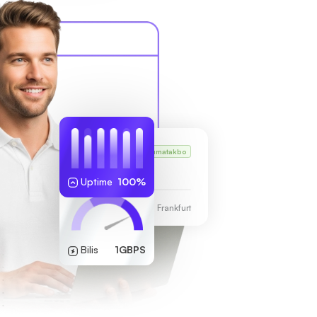
VPS ni Karl
Tumatakbo
255.189.85.19
Uptime
100%
Sentro ng Data ng Frankfurt
Bilis
1GBPS