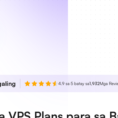
aling
4.9 sa 5 batay sa
1,932
Mga Revie
rea VPS Plans para sa