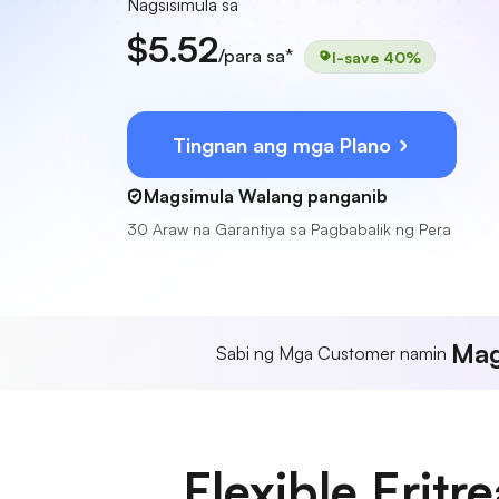
Nagsisimula sa
$5.52
/para sa*
I-save 40%
Tingnan ang mga Plano
Magsimula Walang panganib
30 Araw na Garantiya sa Pagbabalik ng Pera
Mag
Sabi ng Mga Customer namin
Flexible Erit