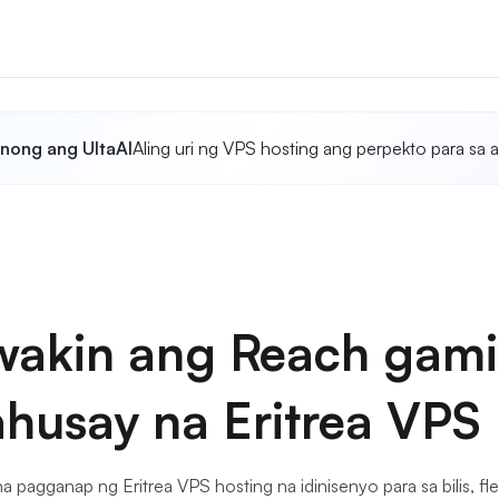
anong ang UltaAI
Aling uri ng VPS hosting ang perpekto para sa a
wakin ang Reach gami
husay na Eritrea VPS 
 pagganap ng Eritrea VPS hosting na idinisenyo para sa bilis, fle