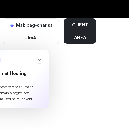
CLIENT
Makipag-chat sa
AREA
UltaAI
n at Hosting
apayo para sa anumang
omain o pagho-host.
nalized na mungkahi.