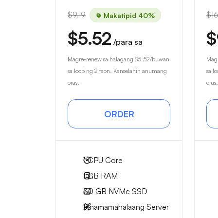
$9.19
$16
Makatipid 40%
$5.52
$
/para sa
Magre-renew sa halagang
$5.52
/buwan
Magr
sa loob ng 2 taon. Kanselahin anumang
sa l
oras.
oras.
ORDER
1
CPU Core
1 GB
RAM
30 GB
NVMe SSD
Pinamamahalaang Server