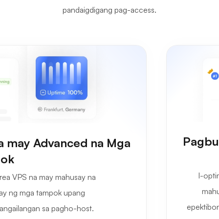
pandaigdigang pag-access.
Pagbut
na may Advanced na Mga
ok
I-opti
trea VPS na may mahusay na
mahu
nay ng mga tampok upang
epektibo
angailangan sa pagho-host.