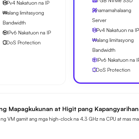
75 GB
NVMe SSD
1 IPv4
Nakatuon na IP
Pinamamahalaang
Walang limitasyong
Server
Bandwidth
1 IPv4
Nakatuon na IP
6 IPv6
Nakatuon na IP
Walang limitasyong
DDoS Protection
Bandwidth
8 IPv6
Nakatuon na I
DDoS Protection
ng Mapagkukunan at Higit pang Kapangyariha
ng VM gamit ang mga high-clock na 4.3 GHz na CPU at mas mar