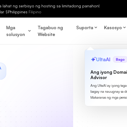
lahat ng serbisyo ng hosting sa limitadong panahon!
lar
$
Philippines
Filipino
Mga
Tagabuo ng
Suporta
Kasosyo
solusyon
Website
UltaAI
Bago
A
Ang iyong Domai
Advisor
Ang UltaAI ay iyong tag
bagay na nauugnay sa d
Makaranas ng mga perso