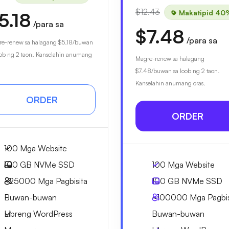
$12.43
Makatipid 40
5.18
/para sa
$7.48
/para sa
e-renew sa halagang
$5.18
/buwan
oob ng 2 taon. Kanselahin anumang
Magre-renew sa halagang
$7.48
/buwan sa loob ng 2 taon.
Kanselahin anumang oras.
ORDER
ORDER
100 Mga Website
100 GB
NVMe SSD
100 Mga Website
~25000
Mga Pagbisita
100 GB
NVMe SSD
Buwan-buwan
~100000
Mga Pagbis
Libreng WordPress
Buwan-buwan