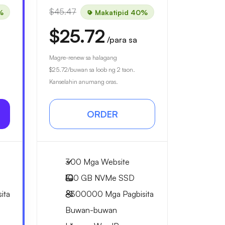
$45.47
%
Makatipid 40%
$25.72
/para sa
Magre-renew sa halagang
$25.72
/buwan sa loob ng 2 taon.
Kanselahin anumang oras.
ORDER
300 Mga Website
100 GB
NVMe SSD
ita
~300000
Mga Pagbisita
Buwan-buwan