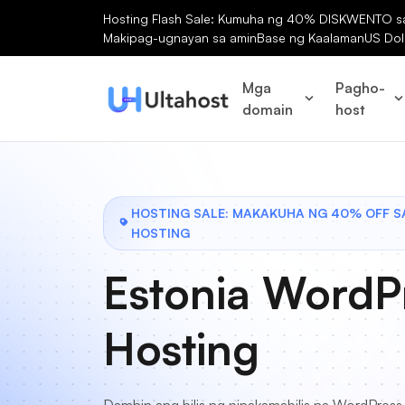
Hosting Flash Sale: Kumuha ng 40% DISKWENTO sa 
Makipag-ugnayan sa amin
Base ng Kaalaman
US Dol
Mga
Pagho-
domain
host
HOSTING SALE: MAKAKUHA NG 40% OFF 
HOSTING
Estonia WordP
Hosting