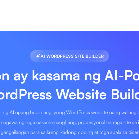
AI WORDPRESS SITE BUILDER
n ay kasama ng AI-P
rdPress Website Buil
an ng AI upang buuin ang iyong WordPress website nang walang k
magawa ng mga nakamamanghang, propesyonal na mga site sa ila
gangailangan para sa kumplikadong coding at mga abala sa dise