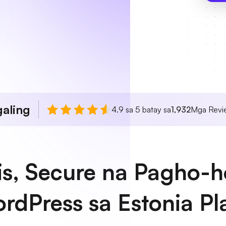
aling
4.9 sa 5 batay sa
1,932
Mga Revie
is, Secure na Pagho-h
rdPress sa Estonia Pl