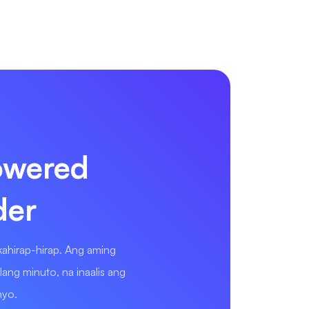
owered
der
ahirap-hirap. Ang aming
ng minuto, na inaalis ang
nyo.