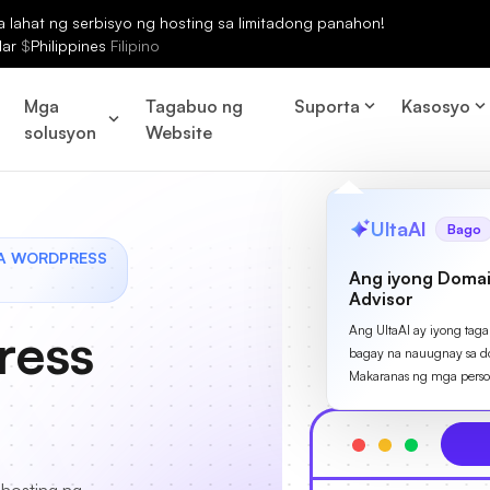
lahat ng serbisyo ng hosting sa limitadong panahon!
lar
$
Philippines
Filipino
Mga
Tagabuo ng
Suporta
Kasosyo
solusyon
Website
UltaAI
Bago
SA WORDPRESS
Ang iyong Domai
Advisor
ress
Ang UltaAI ay iyong tag
bagay na nauugnay sa d
Makaranas ng mga perso