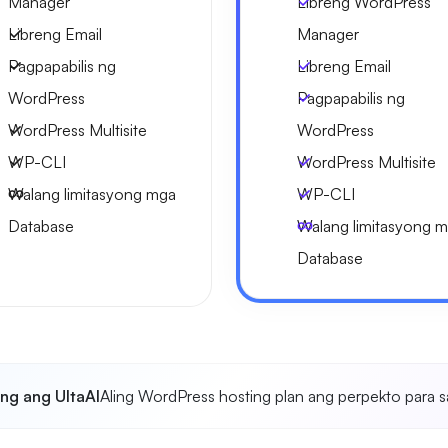
Manager
Libreng WordPress
Libreng Email
Manager
Pagpapabilis ng
Libreng Email
WordPress
Pagpapabilis ng
WordPress Multisite
WordPress
WP-CLI
WordPress Multisite
Walang limitasyong mga
WP-CLI
Database
Walang limitasyong 
Database
ong ang UltaAI
Aling WordPress hosting plan ang perpekto para s