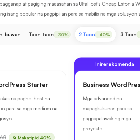
pagganap at pagiging maaasahan sa UltaHost's Cheap Estonia Wo
g isang popular na pagpipilian para sa mabilis na mga solusyon
n-buwan
Taon-taon
2 Taon
3 Taon
-30%
-40%
Inirerekomenda
rdPress Starter
Business WordPre
akas na pagho-host na
Mga advanced na
uo para sa mga medium na
mapagkukunan para sa
gosyo.
pagpapalawak ng mga
proyekto.
.68
Makatipid 40%