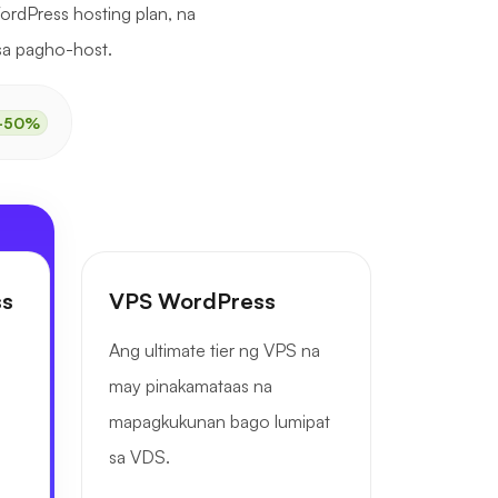
rdPress hosting plan, na
 sa pagho-host.
-50%
ss
VPS WordPress
Ang ultimate tier ng VPS na
may pinakamataas na
mapagkukunan bago lumipat
sa VDS.