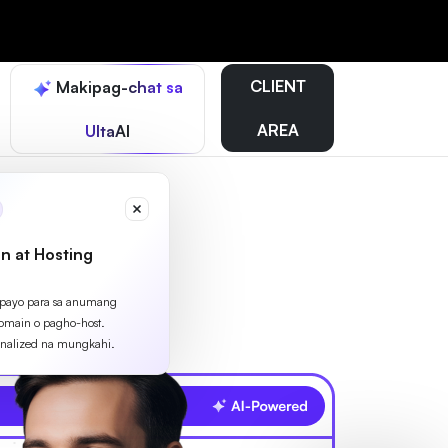
CLIENT
Makipag-chat sa
AREA
UltaAI
n at Hosting
apayo para sa anumang
omain o pagho-host.
nalized na mungkahi.