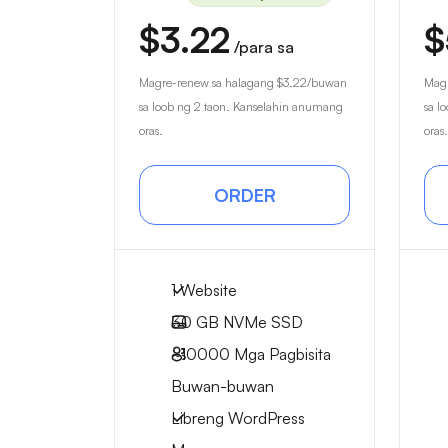
$3.22
$
/para sa
Magre-renew sa halagang
$3.22
/buwan
Magr
sa loob ng 2 taon. Kanselahin anumang
sa l
oras.
oras.
ORDER
1 Website
30 GB
NVMe SSD
~10000
Mga Pagbisita
Buwan-buwan
Libreng WordPress