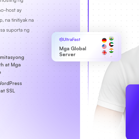
 hosting ng
ho-host ay
 na tinitiyak na
 sa suporta ng
UltraFast
Mga Global
Server
imitasyong
h at Mga
e
ordPress
at SSL