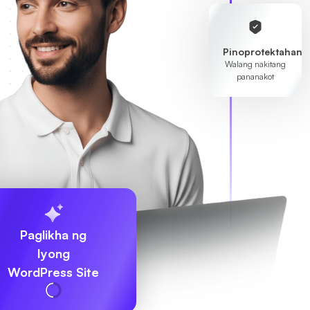
Pinoprotektahan
Walang nakitang
pananakot
Paglikha ng
Iyong
WordPress Site