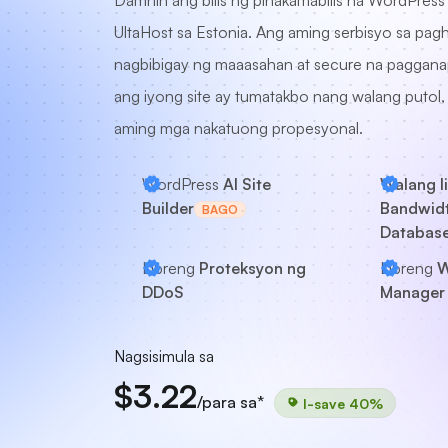
Damhin ang bilis ng pinakamabilis na WordPress
UltaHost sa Estonia. Ang aming serbisyo sa pag
nagbibigay ng maaasahan at secure na pagganap,
ang iyong site ay tumatakbo nang walang putol,
aming mga nakatuong propesyonal.
WordPress
AI Site
Walang l
Builder
Bandwidt
BAGO
Databas
Libreng
Proteksyon ng
Libreng
W
DDoS
Manager 
Nagsisimula sa
$3.22
/para sa*
I-save 40%