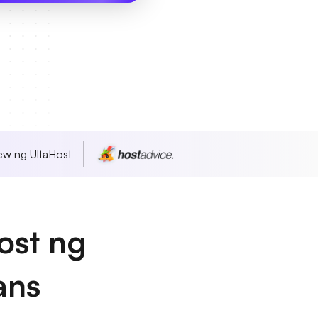
w ng UltaHost
ost ng
ans