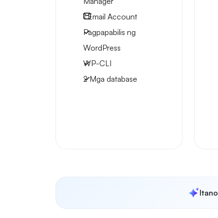
Manager
1
Email Account
Pagpapabilis ng
WordPress
WP-CLI
2 Mga database
Itan