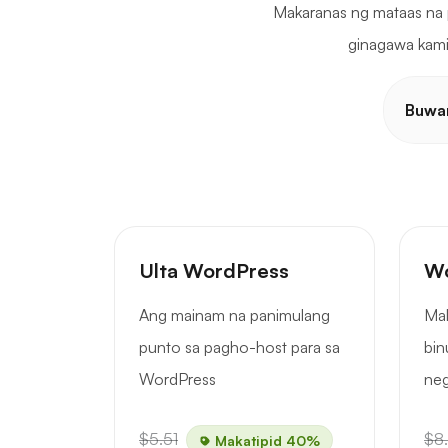
Makaranas ng mataas na 
ginagawa kamin
Buwa
Ulta WordPress
Wo
Ang mainam na panimulang
Mal
punto sa pagho-host para sa
bin
WordPress
ne
$5.51
$8
Makatipid 40%