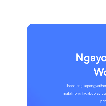
Ngayo
Wo
Ilabas ang kapangyarih
matalinong tagabuo ay gu
pan