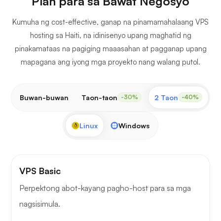
Plan para sa Bawat Negosyo
Kumuha ng cost-effective, ganap na pinamamahalaang VPS
hosting sa Haiti, na idinisenyo upang maghatid ng
pinakamataas na pagiging maaasahan at pagganap upang
mapagana ang iyong mga proyekto nang walang putol.
Buwan-buwan
Taon-taon
2 Taon
3
-30%
-40%
Linux
Windows
VPS Basic
Perpektong abot-kayang pagho-host para sa mga
nagsisimula.