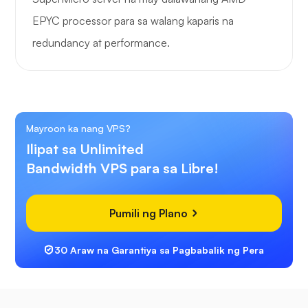
EPYC processor para sa walang kaparis na
redundancy at performance.
Mayroon ka nang VPS?
Ilipat sa Unlimited
Bandwidth VPS para sa Libre!
Pumili ng Plano
30 Araw na Garantiya sa Pagbabalik ng Pera