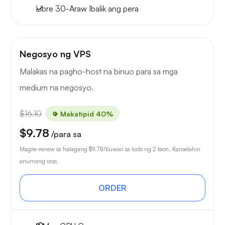
Libre
30-Araw
Ibalik ang pera
Negosyo ng VPS
Malakas na pagho-host na binuo para sa mga
medium na negosyo.
$16.10
Makatipid 40%
$9.78
/para sa
Magre-renew sa halagang
$9.78
/buwan sa loob ng 2 taon. Kanselahin
anumang oras.
ORDER