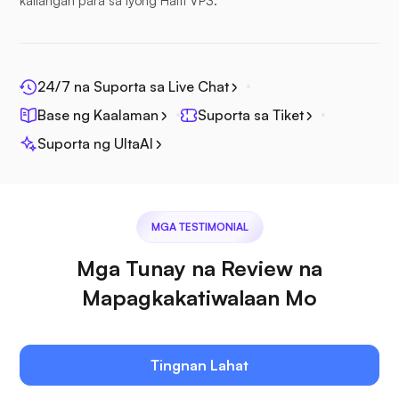
kailangan para sa iyong Haiti VPS.
Photoprism
24/7 na Suporta sa Live Chat
Base ng Kaalaman
Suporta sa Tiket
Jitsi
Suporta ng UltaAI
MGA TESTIMONIAL
Plex
Mga Tunay na Review na
Mapagkakatiwalaan Mo
Tingnan Lahat
Owncast