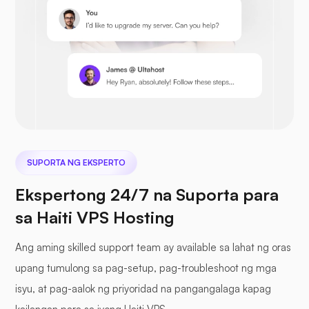
Prestashop
Nextcloud
SUPORTA NG EKSPERTO
Ekspertong 24/7 na Suporta para
sa Haiti VPS Hosting
Seafile
Ang aming skilled support team ay available sa lahat ng oras
upang tumulong sa pag-setup, pag-troubleshoot ng mga
isyu, at pag-aalok ng priyoridad na pangangalaga kapag