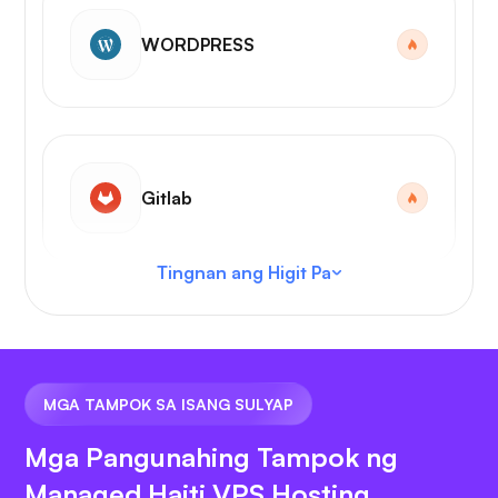
WORDPRESS
Gitlab
Tingnan ang Higit Pa
VS Code
MGA TAMPOK SA ISANG SULYAP
Mga Pangunahing Tampok ng
Managed Haiti VPS Hosting