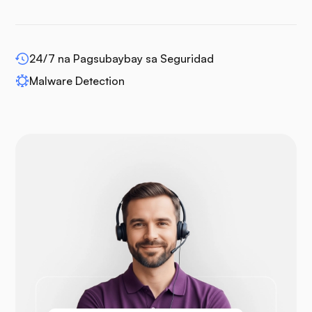
WP-extendify
24/7 na Pagsubaybay sa Seguridad
Malware Detection
Drupal
Opencart