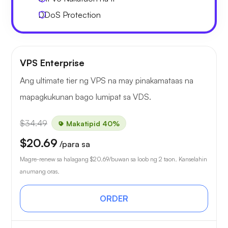
DDoS Protection
VPS Enterprise
Ang ultimate tier ng VPS na may pinakamataas na
mapagkukunan bago lumipat sa VDS.
$34.49
Makatipid 40%
$20.69
/para sa
Magre-renew sa halagang
$20.69
/buwan sa loob ng 2 taon. Kanselahin
anumang oras.
ORDER