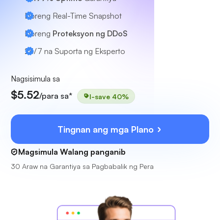
Libreng Real-Time Snapshot
Libreng
Proteksyon ng DDoS
24/7
na Suporta ng Eksperto
Nagsisimula sa
$5.52
/para sa*
I-save 40%
Tingnan ang mga Plano
Magsimula Walang panganib
30 Araw na Garantiya sa Pagbabalik ng Pera