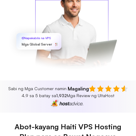
Napakabilis na VPS
Mga Global Server
Magaling
Sabi ng Mga Customer namin
4.9 sa 5 batay sa
1,932
Mga Review ng UltaHost
Abot-kayang Haiti VPS Hosting