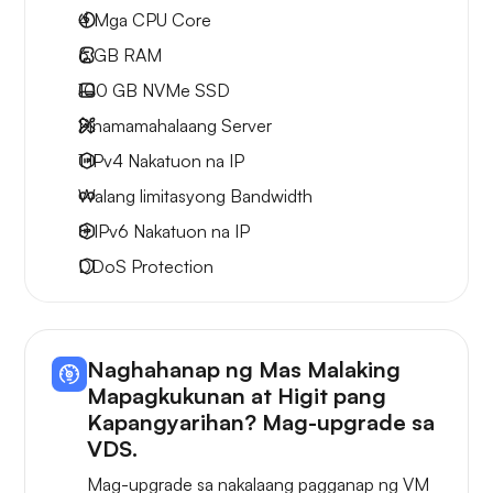
4
Mga CPU Core
6 GB
RAM
100 GB
NVMe SSD
Pinamamahalaang Server
1 IPv4
Nakatuon na IP
Walang limitasyong
Bandwidth
8 IPv6
Nakatuon na IP
DDoS Protection
Naghahanap ng Mas Malaking
Mapagkukunan at Higit pang
Kapangyarihan? Mag-upgrade sa
VDS.
Mag-upgrade sa nakalaang pagganap ng VM