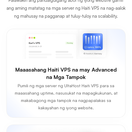
Palawakin ang pandaigdigang abot ng iyong website gamit
ang aming matatag na mga server ng Haiti VPS na nag-aalok
ng mahusay na pagganap at tuluy-tuloy na scalability.
Maaasahang Haiti VPS na may Advanced
na Mga Tampok
Pumili ng mga server ng UltaHost Haiti VPS para sa
maaasahang uptime, nasusukat na mapagkukunan, at
makabagong mga tampok na nagpapalakas sa
kakayahan ng iyong website.