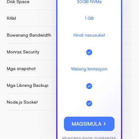
Disk Space
30GB NVMe
RAM
1 GB
Buwanang Bandwidth
Hindi nasusukat
Monrax Security
Mga snapshot
Walang limitasyon
Mga Libreng Backup
Node.js Socket
MAGSIMULA
MONEY-BACK GUARANTEE