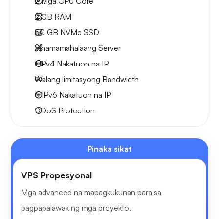
2
Mga CPU Core
2 GB
RAM
50 GB
NVMe SSD
Pinamamahalaang Server
1 IPv4
Nakatuon na IP
Walang limitasyong
Bandwidth
6 IPv6
Nakatuon na IP
DDoS Protection
Pinaka sikat
VPS Propesyonal
Mga advanced na mapagkukunan para sa
pagpapalawak ng mga proyekto.