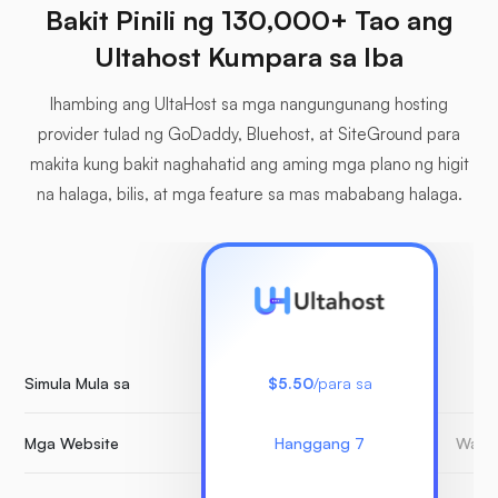
Bakit Pinili ng 130,000+ Tao ang
Ultahost Kumpara sa Iba
Ihambing ang UltaHost sa mga nangungunang hosting
provider tulad ng GoDaddy, Bluehost, at SiteGround para
makita kung bakit naghahatid ang aming mga plano ng higit
na halaga, bilis, at mga feature sa mas mababang halaga.
Simula Mula sa
$5.50
/para sa
Mga Website
Hanggang 7
Walan