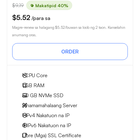
$9.19
Makatipid 40%
$5.52
/para sa
Magre-renew sa halagang
$5.52
/buwan sa loob ng 2 taon. Kanselahin
anumang oras.
ORDER
1
CPU Core
1 GB
RAM
30 GB
NVMe SSD
Pinamamahalaang Server
1 IPv4
Nakatuon na IP
4 IPv6
Nakatuon na IP
Libre
(Mga) SSL Certificate