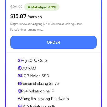
$26.22
Makatipid 40%
$15.87
/para sa
Magre-renew sa halagang
$15.87
/buwan sa loob ng 2 taon.
Kanselahin anumang oras.
ORDER
3
Mga CPU Core
4 GB
RAM
75 GB
NVMe SSD
Pinamamahalaang Server
1 IPv4
Nakatuon na IP
Walang limitasyong
Bandwidth
8 IPv6
Nakatuon na IP