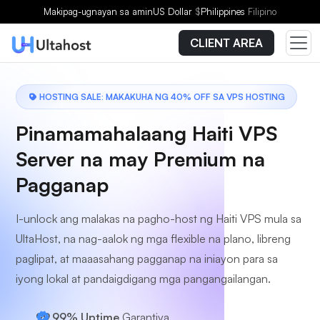
Pumili ng Plano
Makipag-ugnayan sa amin
US Dollar
$
Philippines
Filipino
CLIENT AREA
HOSTING SALE: MAKAKUHA NG 40% OFF SA VPS HOSTING
Pinamamahalaang Haiti VPS
Server na may Premium na
Pagganap
I-unlock ang malakas na pagho-host ng Haiti VPS mula sa
UltaHost, na nag-aalok ng mga flexible na plano, libreng
paglipat, at maaasahang pagganap na iniayon para sa
iyong lokal at pandaigdigang mga pangangailangan.
99.99% Uptime
Garantiya