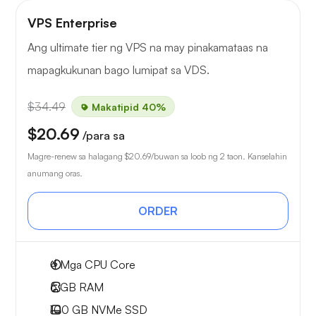
VPS Enterprise
Ang ultimate tier ng VPS na may pinakamataas na
mapagkukunan bago lumipat sa VDS.
$34.49
Makatipid 40%
$20.69
/para sa
Magre-renew sa halagang
$20.69
/buwan sa loob ng 2 taon. Kanselahin
anumang oras.
ORDER
4
Mga CPU Core
6 GB
RAM
100 GB
NVMe SSD