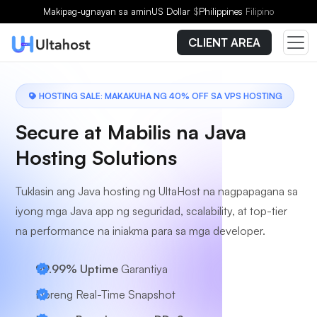
Pumili ng Plano
Makipag-ugnayan sa amin
US Dollar
$
Philippines
Filipino
CLIENT AREA
HOSTING SALE: MAKAKUHA NG 40% OFF SA VPS HOSTING
Secure at Mabilis na Java
Hosting Solutions
Tuklasin ang Java hosting ng UltaHost na nagpapagana sa
iyong mga Java app ng seguridad, scalability, at top-tier
na performance na iniakma para sa mga developer.
99.99% Uptime
Garantiya
Libreng Real-Time Snapshot