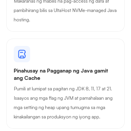
Makaranas ng mabilis na pag-access ng data at
Wireguard
pambihirang bilis sa UltaHost NVMe-managed Java
hosting.
Xray
Pinahusay na Pagganap ng Java gamit
ang Cache
Nagtataka
Pumili at lumipat sa pagitan ng JDK 8, 11, 17 at 21.
Isaayos ang mga flag ng JVM at pamahalaan ang
mga setting ng heap upang tumugma sa mga
kinakailangan sa produksyon ng iyong app.
Playtube