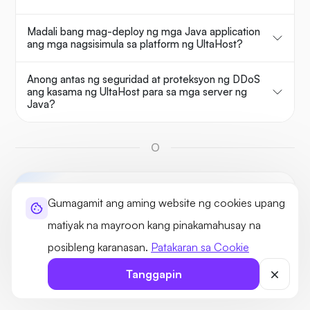
Madali bang mag-deploy ng mga Java application
ang mga nagsisimula sa platform ng UltaHost?
Anong antas ng seguridad at proteksyon ng DDoS
ang kasama ng UltaHost para sa mga server ng
Java?
O
Magtanong kay UltaAI
Gumagamit ang aming website ng cookies upang
Ang iyong tagapayo sa domain at hosting.
matiyak na mayroon kang pinakamahusay na
posibleng karanasan.
Patakaran sa Cookie
Tanggapin