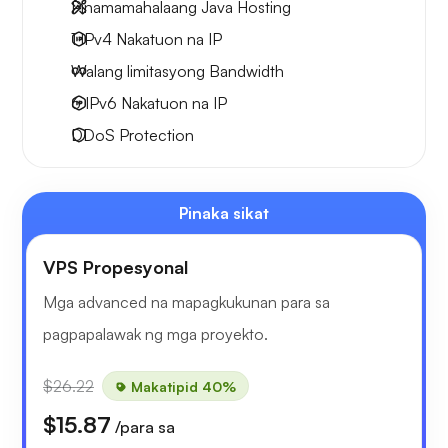
Pinamamahalaang Java Hosting
1 IPv4
Nakatuon na IP
Walang limitasyong
Bandwidth
6 IPv6
Nakatuon na IP
DDoS Protection
Pinaka sikat
VPS Propesyonal
Mga advanced na mapagkukunan para sa
pagpapalawak ng mga proyekto.
$26.22
Makatipid 40%
$15.87
/para sa