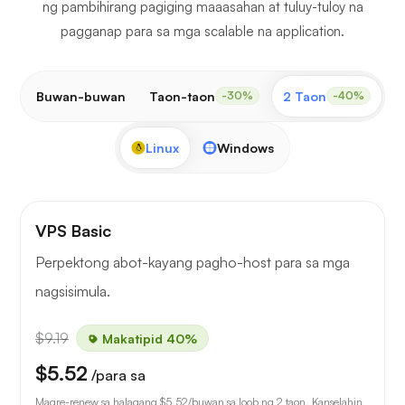
ng pambihirang pagiging maaasahan at tuluy-tuloy na
pagganap para sa mga scalable na application.
Buwan-buwan
Taon-taon
2 Taon
3
-30%
-40%
Linux
Windows
VPS Basic
Perpektong abot-kayang pagho-host para sa mga
nagsisimula.
$9.19
Makatipid 40%
$5.52
/para sa
Magre-renew sa halagang
$5.52
/buwan sa loob ng 2 taon. Kanselahin