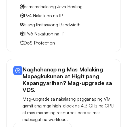
Pinamamahalaang Java Hosting
1 IPv4
Nakatuon na IP
Walang limitasyong
Bandwidth
8 IPv6
Nakatuon na IP
DDoS Protection
Naghahanap ng Mas Malaking
Mapagkukunan at Higit pang
Kapangyarihan? Mag-upgrade sa
VDS.
Mag-upgrade sa nakalaang pagganap ng VM
gamit ang mga high-clock na 4.3 GHz na CPU
at mas maraming resources para sa mas
mabibigat na workload.