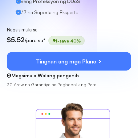
Libreng
Proteksyon ng DDoS
24/7
na Suporta ng Eksperto
Nagsisimula sa
$5.52
/para sa*
I-save 40%
Tingnan ang mga Plano
Magsimula Walang panganib
30 Araw na Garantiya sa Pagbabalik ng Pera