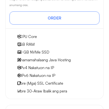
anumang oras.
ORDER
1
CPU Core
1 GB
RAM
30 GB
NVMe SSD
Pinamamahalaang Java Hosting
1 IPv4
Nakatuon na IP
4 IPv6
Nakatuon na IP
Libre
(Mga) SSL Certificate
Libre
30-Araw
Ibalik ang pera