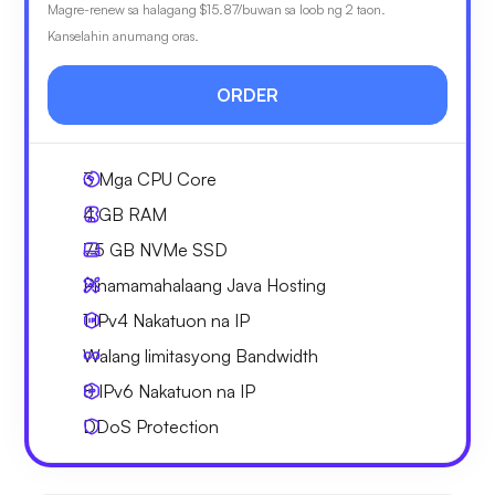
Magre-renew sa halagang
$15.87
/buwan sa loob ng 2 taon.
Kanselahin anumang oras.
ORDER
3
Mga CPU Core
4 GB
RAM
75 GB
NVMe SSD
Pinamamahalaang Java Hosting
1 IPv4
Nakatuon na IP
Walang limitasyong
Bandwidth
8 IPv6
Nakatuon na IP
DDoS Protection