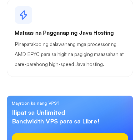
Mataas na Pagganap ng Java Hosting
Pinapatakbo ng dalawahang mga processor ng
AMD EPYC para sa higit na pagiging maaasahan at
pare-parehong high-speed Java hosting.
Mayroon ka nang VPS?
Ilipat sa Unlimited
Bandwidth VPS para sa Libre!