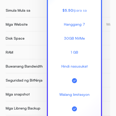
Simula Mula sa
$5.50
/para sa
Mga Website
Hanggang 7
Walan
Disk Space
30GB NVMe
RAM
1 GB
Buwanang Bandwidth
Hindi nasusukat
Seguridad ng BitNinja
Mga snapshot
Walang limitasyon
Mga Libreng Backup