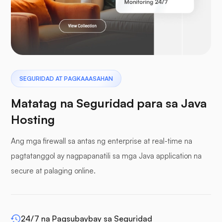
Laravel
Pterodactyl
SEGURIDAD AT PAGKAAASAHAN
Matatag na Seguridad para sa Java
Hosting
Ang mga firewall sa antas ng enterprise at real-time na
mga buffer panel
pagtatanggol ay nagpapanatili sa mga Java application na
secure at palaging online.
WP-extendify
24/7 na Pagsubaybay sa Seguridad