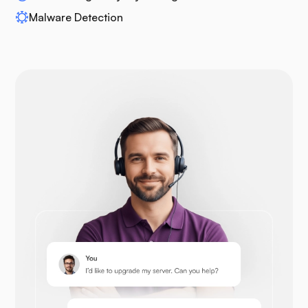
Malware Detection
Drupal
Opencart
Prestashop