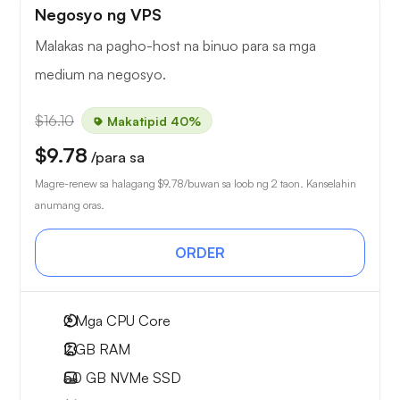
Negosyo ng VPS
Malakas na pagho-host na binuo para sa mga
medium na negosyo.
$16.10
Makatipid 40%
$9.78
/para sa
Magre-renew sa halagang
$9.78
/buwan sa loob ng 2 taon. Kanselahin
anumang oras.
ORDER
2
Mga CPU Core
2 GB
RAM
50 GB
NVMe SSD