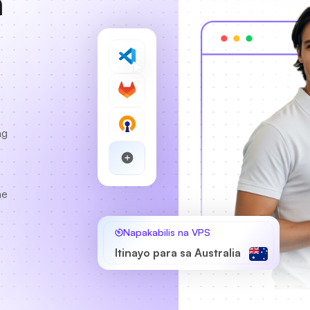
a
ng
me
Napakabilis na VPS
a
Itinayo para sa Australia