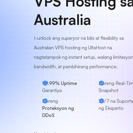
VPS Hosting s
Australia
I-unlock ang superyor na bilis at flexibility sa
Australian VPS hosting ng UltaHost na
nagtatampok ng instant setup, walang limitasyo
bandwidth, at pambihirang performance.
99.99% Uptime
Libreng Real-Ti
Garantiya
Snapshot
Libreng
24/7
na Suport
Proteksyon ng
ng Eksperto
DDoS