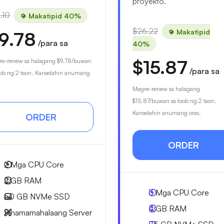
proyekto.
.10
Makatipid 40%
$26.22
Makatipid
9.78
/para sa
40%
$15.87
e-renew sa halagang
$9.78
/buwan
/para sa
oob ng 2 taon. Kanselahin anumang
Magre-renew sa halagang
$15.87
/buwan sa loob ng 2 taon.
Kanselahin anumang oras.
ORDER
ORDER
2
Mga CPU Core
2 GB
RAM
3
Mga CPU Core
50 GB
NVMe SSD
4 GB
RAM
Pinamamahalaang Server