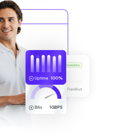
VPS ni Karl
Tumatakbo
255.189.85.19
Uptime
100%
Sentro ng Data ng Frankfurt
Bilis
1GBPS