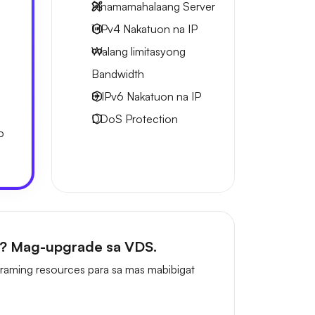
Pinamamahalaang Server
1 IPv4
Nakatuon na IP
Walang limitasyong
Bandwidth
8 IPv6
Nakatuon na IP
DDoS Protection
P
n? Mag-upgrade sa VDS.
aming resources para sa mas mabibigat