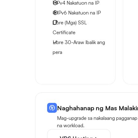
1 IPv4
Nakatuon na IP
4 IPv6
Nakatuon na IP
Libre
(Mga) SSL
Certificate
Libre
30-Araw
Ibalik ang
pera
Naghahanap ng Mas Malaki
Mag-upgrade sa nakalaang pagganap 
na workload.