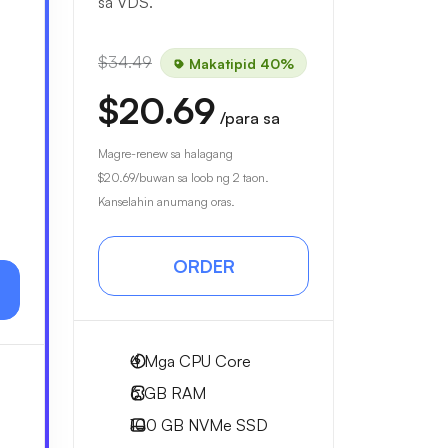
sa VDS.
$34.49
Makatipid 40%
$20.69
/para sa
Magre-renew sa halagang
$20.69
/buwan sa loob ng 2 taon.
Kanselahin anumang oras.
ORDER
4
Mga CPU Core
6 GB
RAM
100 GB
NVMe SSD