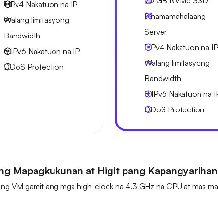
75 GB
NVMe SSD
1 IPv4
Nakatuon na IP
Pinamamahalaang
Walang limitasyong
Server
Bandwidth
1 IPv4
Nakatuon na IP
6 IPv6
Nakatuon na IP
Walang limitasyong
DDoS Protection
Bandwidth
8 IPv6
Nakatuon na I
DDoS Protection
ng Mapagkukunan at Higit pang Kapangyariha
ng VM gamit ang mga high-clock na 4.3 GHz na CPU at mas mar