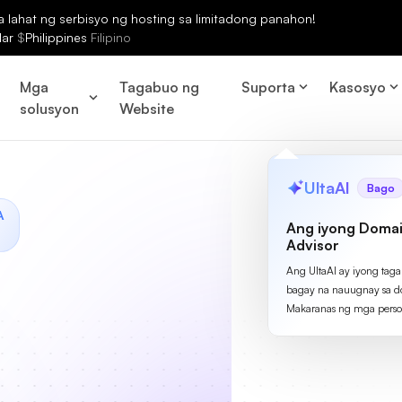
lahat ng serbisyo ng hosting sa limitadong panahon!
lar
$
Philippines
Filipino
Mga
Tagabuo ng
Suporta
Kasosyo
solusyon
Website
UltaAI
Bago
A
Ang iyong Domai
Advisor
Ang UltaAI ay iyong tag
bagay na nauugnay sa d
Makaranas ng mga perso