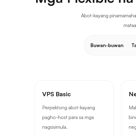
Abot-kayang pinamamahala
mataa
Buwan-buwan
T
VPS Basic
Ne
Perpektong abot-kayang
Mal
pagho-host para sa mga
bin
nagsisimula.
ne