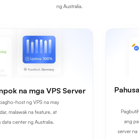
ng Australia.
Pahusa
mpok na mga VPS Server
 pagho-host ng VPS na may
Pagbutih
ar, malawak na feature, at
ang pa
data center ng Australia.
server na