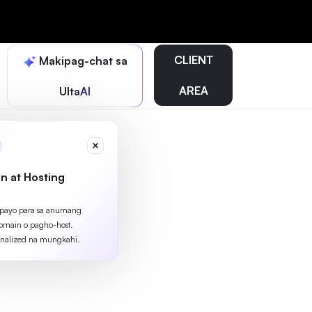
CLIENT
Makipag-chat sa
AREA
UltaAI
n at Hosting
apayo para sa anumang
omain o pagho-host.
nalized na mungkahi.