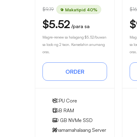
$9.19
$16
Makatipid 40%
$5.52
$
/para sa
Magre-renew sa halagang
$5.52
/buwan
Magr
sa loob ng 2 taon. Kanselahin anumang
sa l
oras.
oras.
ORDER
1
CPU Core
1 GB
RAM
30 GB
NVMe SSD
Pinamamahalaang Server