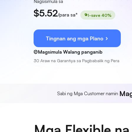
Nagsisimula sa
$5.52
/para sa*
I-save 40%
Tingnan ang mga Plano
Magsimula Walang panganib
30 Araw na Garantiya sa Pagbabalik ng Pera
Mag
Sabi ng Mga Customer namin
Mga Flexible na