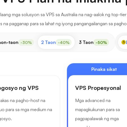
ang mga solusyon sa VPS sa Australia na nag-aalok ng top-tier
s na pagganap para sa lahat ng iyong pangangailangan sa pagho
aon-taon
2 Taon
3 Taon
-30%
-40%
-50%
Pinaka sikat
gosyo ng VPS
VPS Propesyonal
akas na pagho-host na
Mga advanced na
uo para sa mga medium na
mapagkukunan para sa
gosyo.
pagpapalawak ng mga