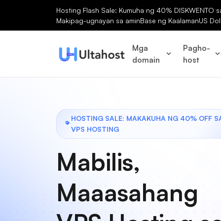
Hosting Flash Sale: Kumuha ng 40% DISKWENTO sa 
Makipag-ugnayan sa amin
Base ng Kaalaman
US Dol
Mga
Pagho-
domain
host
HOSTING SALE: MAKAKUHA NG 40% OFF S
VPS HOSTING
Mabilis,
Maaasahang