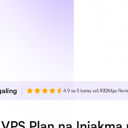
aling
4.9 sa 5 batay sa
1,932
Mga Revie
 VPS Plan na Iniakma p