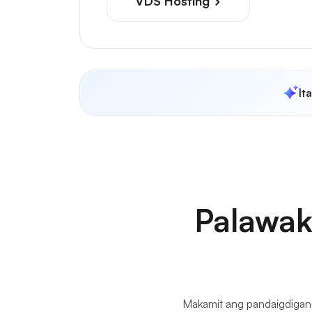
VDS Hosting
It
Palawak
Makamit ang pandaigdigang 