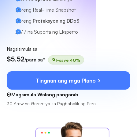
Libreng Real-Time Snapshot
Libreng
Proteksyon ng DDoS
24/7
na Suporta ng Eksperto
Nagsisimula sa
$5.52
/para sa*
I-save 40%
Tingnan ang mga Plano
Magsimula Walang panganib
30 Araw na Garantiya sa Pagbabalik ng Pera