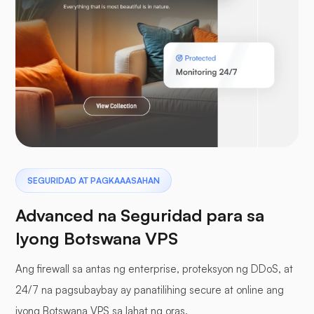
Laravel
Pterodactyl
SEGURIDAD AT PAGKAAASAHAN
Advanced na Seguridad para sa
Iyong Botswana VPS
Ang firewall sa antas ng enterprise, proteksyon ng DDoS, at
mga buffer panel
24/7 na pagsubaybay ay panatilihing secure at online ang
iyong Botswana VPS sa lahat ng oras.