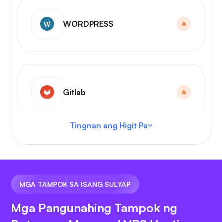
WORDPRESS
Gitlab
Tingnan ang Higit Pa
VS Code
MGA TAMPOK SA ISANG SULYAP
Mga Pangunahing Tampok ng