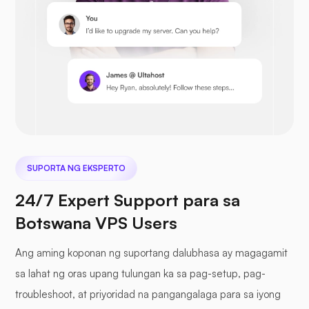
Prestashop
Nextcloud
SUPORTA NG EKSPERTO
24/7 Expert Support para sa
Botswana VPS Users
Seafile
Ang aming koponan ng suportang dalubhasa ay magagamit
sa lahat ng oras upang tulungan ka sa pag-setup, pag-
troubleshoot, at priyoridad na pangangalaga para sa iyong