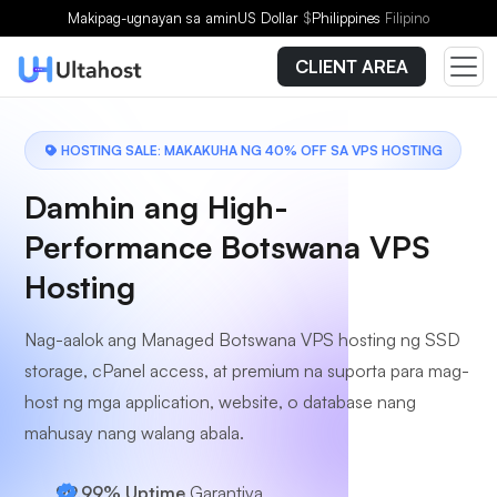
Pumili ng Plano
Makipag-ugnayan sa amin
US Dollar
$
Philippines
Filipino
CLIENT AREA
HOSTING SALE: MAKAKUHA NG 40% OFF SA VPS HOSTING
Damhin ang High-
Performance Botswana VPS
Hosting
Nag-aalok ang Managed Botswana VPS hosting ng SSD
storage, cPanel access, at premium na suporta para mag-
host ng mga application, website, o database nang
mahusay nang walang abala.
99.99% Uptime
Garantiya