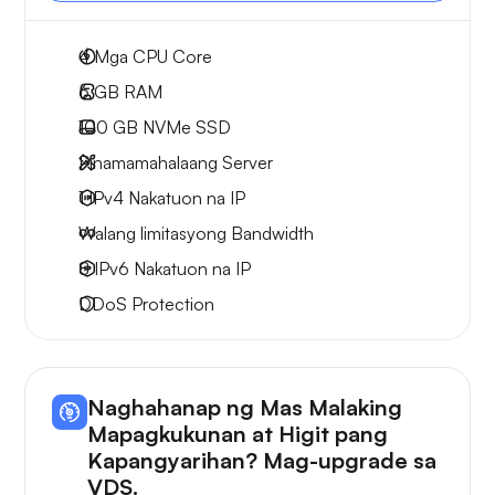
4
Mga CPU Core
6 GB
RAM
100 GB
NVMe SSD
Pinamamahalaang Server
1 IPv4
Nakatuon na IP
Walang limitasyong
Bandwidth
8 IPv6
Nakatuon na IP
DDoS Protection
Naghahanap ng Mas Malaking
Mapagkukunan at Higit pang
Kapangyarihan? Mag-upgrade sa
VDS.