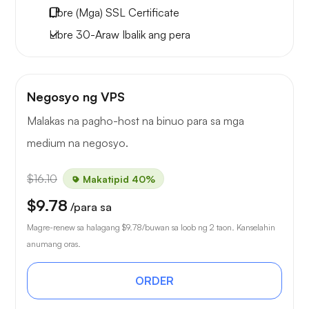
Libre
(Mga) SSL Certificate
Libre
30-Araw
Ibalik ang pera
Negosyo ng VPS
Malakas na pagho-host na binuo para sa mga
medium na negosyo.
$16.10
Makatipid 40%
$9.78
/para sa
Magre-renew sa halagang
$9.78
/buwan sa loob ng 2 taon. Kanselahin
anumang oras.
ORDER