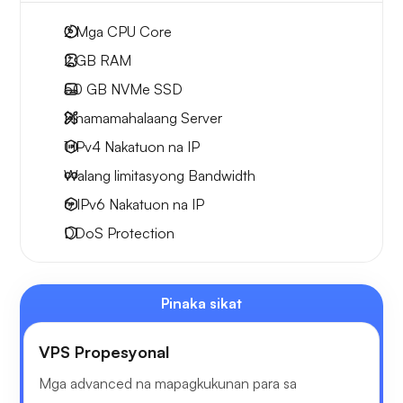
2
Mga CPU Core
2 GB
RAM
50 GB
NVMe SSD
Pinamamahalaang Server
1 IPv4
Nakatuon na IP
Walang limitasyong
Bandwidth
6 IPv6
Nakatuon na IP
DDoS Protection
Pinaka sikat
VPS Propesyonal
Mga advanced na mapagkukunan para sa