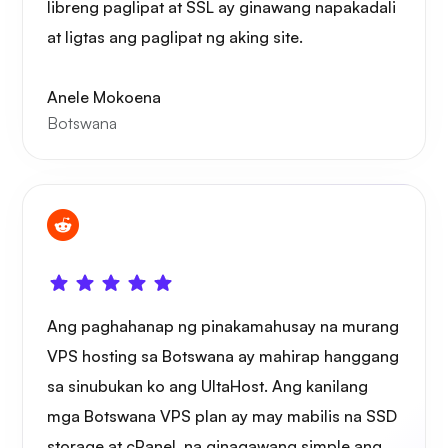
libreng paglipat at SSL ay ginawang napakadali
at ligtas ang paglipat ng aking site.
Anele Mokoena
Botswana
Ang paghahanap ng pinakamahusay na murang
VPS hosting sa Botswana ay mahirap hanggang
sa sinubukan ko ang UltaHost. Ang kanilang
mga Botswana VPS plan ay may mabilis na SSD
storage at cPanel, na ginagawang simple ang