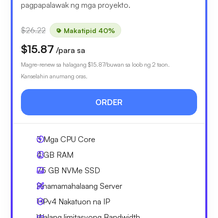
pagpapalawak ng mga proyekto.
$26.22
Makatipid 40%
$15.87
/para sa
Magre-renew sa halagang
$15.87
/buwan sa loob ng 2 taon.
Kanselahin anumang oras.
ORDER
3
Mga CPU Core
4 GB
RAM
75 GB
NVMe SSD
Pinamamahalaang Server
1 IPv4
Nakatuon na IP
Walang limitasyong
Bandwidth