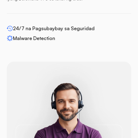
WP-extendify
24/7 na Pagsubaybay sa Seguridad
Malware Detection
Drupal
Opencart