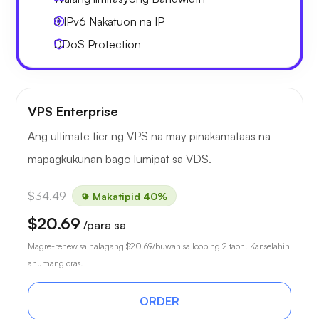
8 IPv6
Nakatuon na IP
DDoS Protection
VPS Enterprise
Ang ultimate tier ng VPS na may pinakamataas na
mapagkukunan bago lumipat sa VDS.
$34.49
Makatipid 40%
$20.69
/para sa
Magre-renew sa halagang
$20.69
/buwan sa loob ng 2 taon. Kanselahin
anumang oras.
ORDER