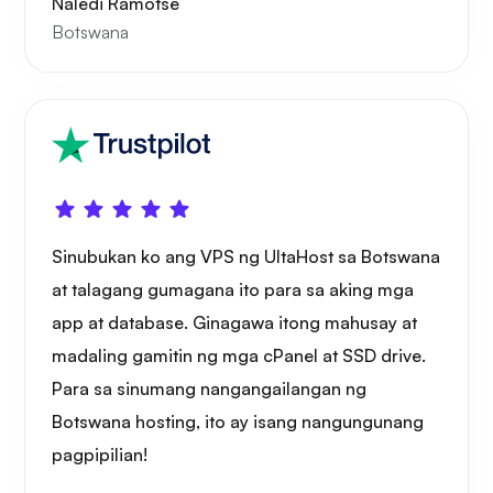
Naledi Ramotse
Botswana
Sinubukan ko ang VPS ng UltaHost sa Botswana
at talagang gumagana ito para sa aking mga
app at database. Ginagawa itong mahusay at
madaling gamitin ng mga cPanel at SSD drive.
Para sa sinumang nangangailangan ng
Botswana hosting, ito ay isang nangungunang
pagpipilian!