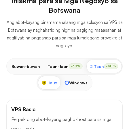
Iniakma para sa Mga Negosyo sa
Botswana
Ang abot-kayang pinamamahalaang mga solusyon sa VPS sa
Botswana ay naghahatid ng higit na pagiging maaasahan at
nagliliyab na pagganap para sa mga lumalagong proyekto at
negosyo.
Buwan-buwan
Taon-taon
2 Taon
3
-30%
-40%
Linux
Windows
VPS Basic
Perpektong abot-kayang pagho-host para sa mga
nagsisimula.