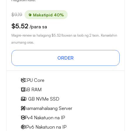
$9.19
Makatipid 40%
$5.52
/para sa
Magre-renew sa halagang
$5.52
/buwan sa loob ng 2 taon. Kanselahin
anumang oras.
ORDER
1
CPU Core
1 GB
RAM
30 GB
NVMe SSD
Pinamamahalaang Server
1 IPv4
Nakatuon na IP
4 IPv6
Nakatuon na IP